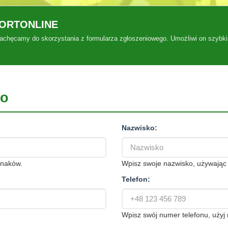
SPORTONLINE
 zachęcamy do skorzystania z formularza zgłoszeniowego. Umożliwi on szybki 
go
Nazwisko:
znaków.
Wpisz swoje nazwisko, używają
Telefon:
Wpisz swój numer telefonu, uży