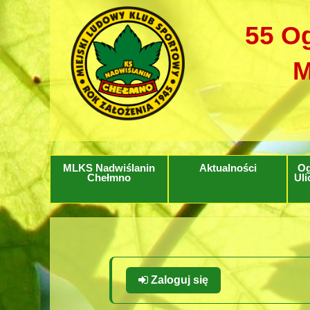
55 Og
M
MLKS Nadwiślanin
Aktualności
Og
Chełmno
Uli
Zaloguj się