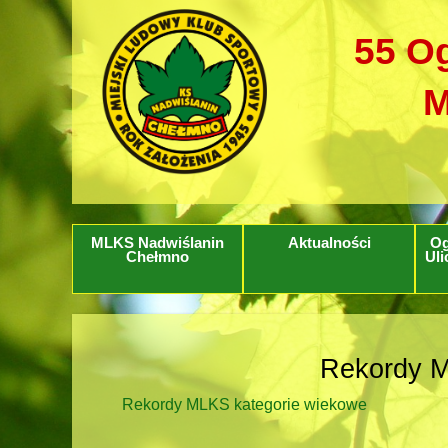
55 Og
M
MLKS Nadwiślanin
Aktualności
Og
Chełmno
Uli
Rekordy M
Rekordy MLKS kategorie wiekowe