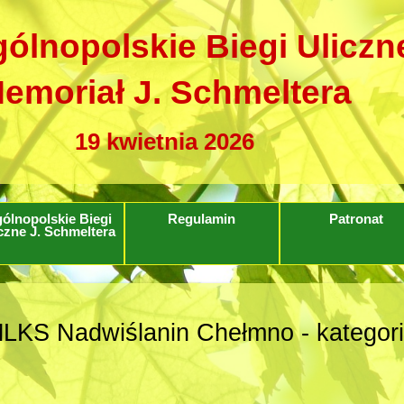
ólnopolskie Biegi Uliczn
emoriał J. Schmeltera
19 kwietnia 2026
ólnopolskie Biegi
Regulamin
Patronat
czne J. Schmeltera
LKS Nadwiślanin Chełmno - kategor