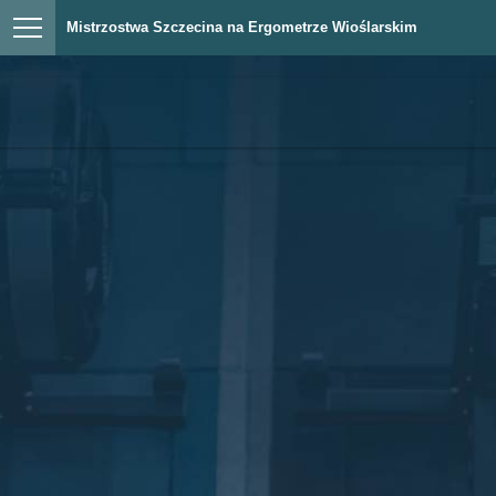
Mistrzostwa Szczecina na Ergometrze Wioślarskim