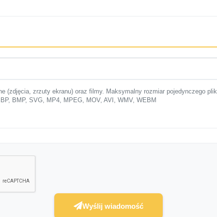
ne (zdjęcia, zrzuty ekranu) oraz filmy. Maksymalny rozmiar pojedynczego pli
 WEBP, BMP, SVG, MP4, MPEG, MOV, AVI, WMV, WEBM
Wyślij wiadomość