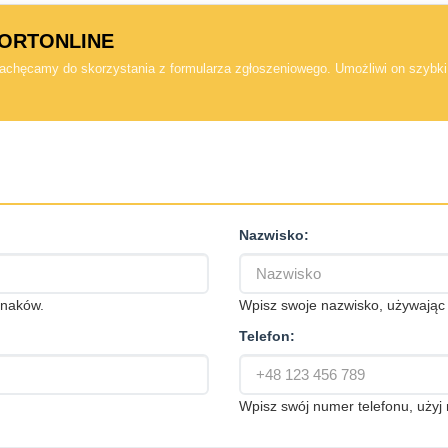
SPORTONLINE
 zachęcamy do skorzystania z formularza zgłoszeniowego. Umożliwi on szybki 
Nazwisko:
znaków.
Wpisz swoje nazwisko, używają
Telefon:
Wpisz swój numer telefonu, uży