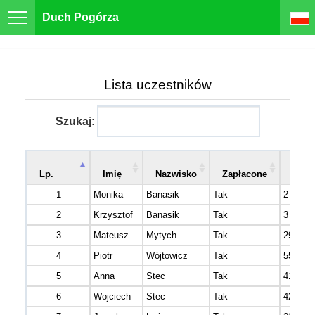
Duch Pogórza
Lista uczestników
Szukaj:
Num
Lp.
Imię
Nazwisko
Zapłacone
star
1
Monika
Banasik
Tak
2
2
Krzysztof
Banasik
Tak
3
3
Mateusz
Mytych
Tak
29
4
Piotr
Wójtowicz
Tak
55
5
Anna
Stec
Tak
41
6
Wojciech
Stec
Tak
42