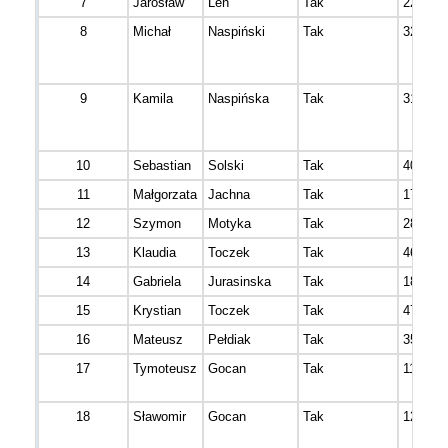
7
Jarosław
Leń
Tak
22
8
Michał
Naspiński
Tak
32
9
Kamila
Naspińska
Tak
31
10
Sebastian
Solski
Tak
40
11
Małgorzata
Jachna
Tak
17
12
Szymon
Motyka
Tak
28
13
Klaudia
Toczek
Tak
46
14
Gabriela
Jurasinska
Tak
18
15
Krystian
Toczek
Tak
47
16
Mateusz
Pełdiak
Tak
35
17
Tymoteusz
Gocan
Tak
11
18
Sławomir
Gocan
Tak
12