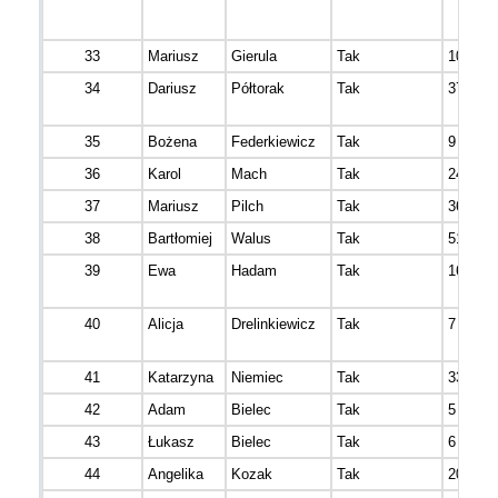
33
Mariusz
Gierula
Tak
10
34
Dariusz
Półtorak
Tak
37
35
Bożena
Federkiewicz
Tak
9
36
Karol
Mach
Tak
24
37
Mariusz
Pilch
Tak
36
38
Bartłomiej
Walus
Tak
51
39
Ewa
Hadam
Tak
16
40
Alicja
Drelinkiewicz
Tak
7
41
Katarzyna
Niemiec
Tak
33
42
Adam
Bielec
Tak
5
43
Łukasz
Bielec
Tak
6
44
Angelika
Kozak
Tak
20