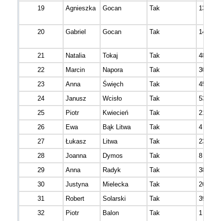
19
Agnieszka
Gocan
Tak
13
20
Gabriel
Gocan
Tak
14
21
Natalia
Tokaj
Tak
48
22
Marcin
Napora
Tak
30
23
Anna
Święch
Tak
45
24
Janusz
Wcisło
Tak
53
25
Piotr
Kwiecień
Tak
21
26
Ewa
Bąk Litwa
Tak
4
27
Łukasz
Litwa
Tak
23
28
Joanna
Dymos
Tak
8
29
Anna
Radyk
Tak
38
30
Justyna
Mielecka
Tak
26
31
Robert
Solarski
Tak
39
32
Piotr
Balon
Tak
1