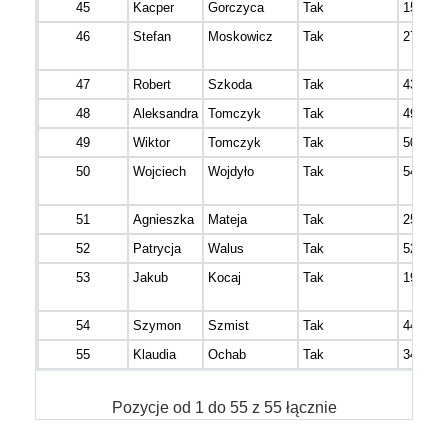
45
Kacper
Gorczyca
Tak
15
46
Stefan
Moskowicz
Tak
27
47
Robert
Szkoda
Tak
43
48
Aleksandra
Tomczyk
Tak
49
49
Wiktor
Tomczyk
Tak
50
50
Wojciech
Wojdyło
Tak
54
51
Agnieszka
Mateja
Tak
25
52
Patrycja
Walus
Tak
52
53
Jakub
Kocaj
Tak
19
54
Szymon
Szmist
Tak
44
55
Klaudia
Ochab
Tak
34
Pozycje od 1 do 55 z 55 łącznie