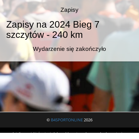
Zapisy
Zapisy na 2024 Bieg 7
szczytów - 240 km
Wydarzenie się zakończyło
©
B4SPORTONLINE
2026
Jeżeli masz jakieś pytania lub problemy to zachęcamy do skorzystania z
formularza zgłoszeniowego. Umożliwi on szybki kontakt z organizatorem i