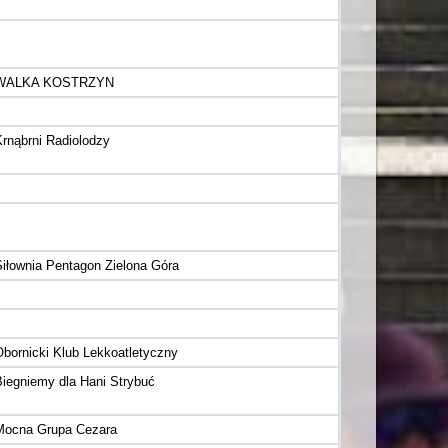
WALKA KOSTRZYN
Krnąbrni Radiolodzy
Siłownia Pentagon Zielona Góra
Obornicki Klub Lekkoatletyczny
Biegniemy dla Hani Strybuć
Mocna Grupa Cezara