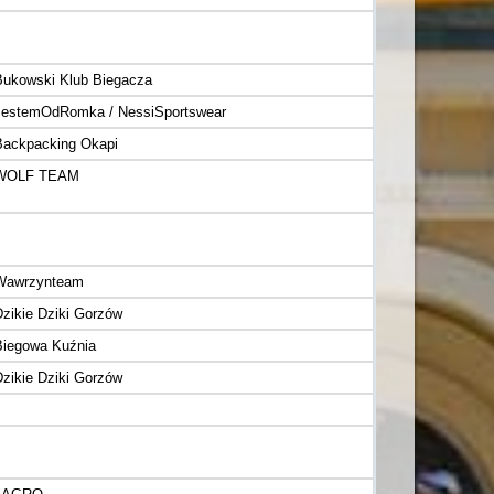
Bukowski Klub Biegacza
JestemOdRomka / NessiSportswear
Backpacking Okapi
WOLF TEAM
Wawrzynteam
Dzikie Dziki Gorzów
Biegowa Kuźnia
Dzikie Dziki Gorzów