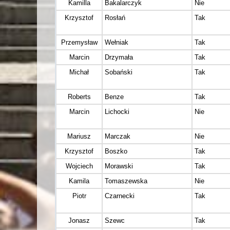
Kamilla
Bakalarczyk
Nie
Krzysztof
Rosłań
Tak
Przemysław
Wełniak
Tak
Marcin
Drzymała
Tak
Michał
Sobański
Tak
Roberts
Benze
Tak
Marcin
Lichocki
Nie
Mariusz
Marczak
Nie
Krzysztof
Boszko
Tak
Wojciech
Morawski
Tak
Kamila
Tomaszewska
Nie
Piotr
Czarnecki
Tak
Jonasz
Szewc
Tak