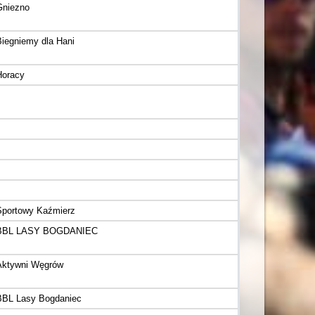
Gniezno
Biegniemy dla Hani
Horacy
Sportowy Kaźmierz
BBL LASY BOGDANIEC
Aktywni Węgrów
BBL Lasy Bogdaniec