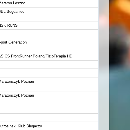
Maraton Leszno
BBL Bogdaniec
NSK RUNS
Sport Generation
ASICS FrontRunner Poland/FizjoTerapia HD
Maratończyk Poznań
Maratończyk Poznań
Jutrosiński Klub Biegaczy