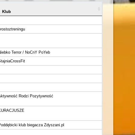
Klub
rostoztreningu
Niebko Terror / NoCnY PoYeb
tajniaCrossFit
Aktywność Rodzi Pozytywność
KURACJUSZE
Poddębicki klub biegacza Zdyszani.pl