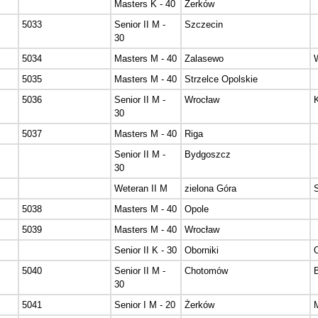
Masters K - 40
Żerków
5033
Senior II M -
Szczecin
30
5034
Masters M - 40
Zalasewo
5035
Masters M - 40
Strzelce Opolskie
5036
Senior II M -
Wrocław
30
5037
Masters M - 40
Riga
Senior II M -
Bydgoszcz
30
Weteran II M
zielona Góra
5038
Masters M - 40
Opole
5039
Masters M - 40
Wrocław
Senior II K - 30
Oborniki
5040
Senior II M -
Chotomów
30
5041
Senior I M - 20
Żerków