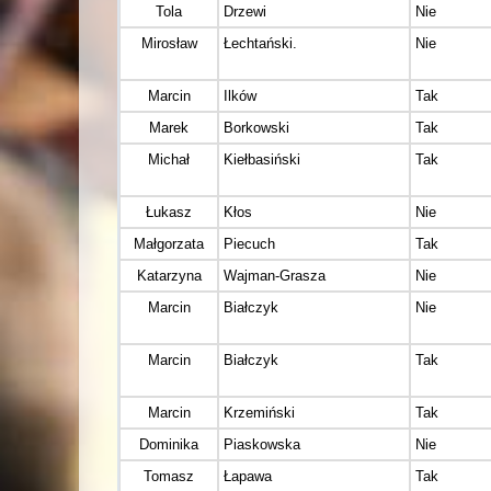
Tola
Drzewi
Nie
Mirosław
Łechtański.
Nie
Marcin
Ilków
Tak
Marek
Borkowski
Tak
Michał
Kiełbasiński
Tak
Łukasz
Kłos
Nie
Małgorzata
Piecuch
Tak
Katarzyna
Wajman-Grasza
Nie
Marcin
Białczyk
Nie
Marcin
Białczyk
Tak
Marcin
Krzemiński
Tak
Dominika
Piaskowska
Nie
Tomasz
Łapawa
Tak