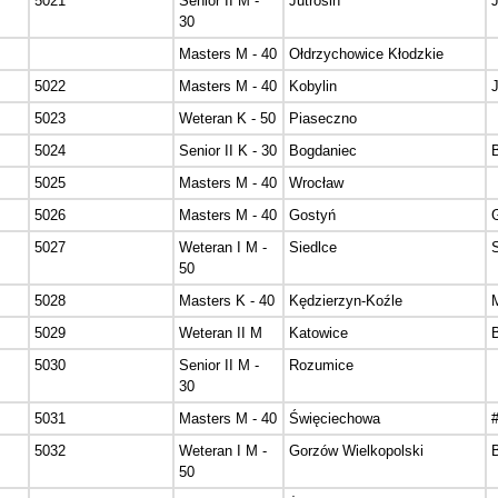
5021
Senior II M -
Jutrosin
30
Masters M - 40
Ołdrzychowice Kłodzkie
5022
Masters M - 40
Kobylin
5023
Weteran K - 50
Piaseczno
5024
Senior II K - 30
Bogdaniec
5025
Masters M - 40
Wrocław
5026
Masters M - 40
Gostyń
5027
Weteran I M -
Siedlce
50
5028
Masters K - 40
Kędzierzyn-Koźle
5029
Weteran II M
Katowice
5030
Senior II M -
Rozumice
30
5031
Masters M - 40
Święciechowa
5032
Weteran I M -
Gorzów Wielkopolski
50