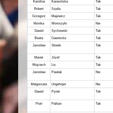
Karolina
Karasińska
Tak
Robert
Szpila
Tak
Grzegorz
Majewicz
Tak
Monika
Woroszyło
Nie
Dawid
Sychowski
Tak
Beata
Gawrecka
Tak
Jarosław
Słowik
Tak
Marek
Józef
Tak
Wojciech
Lis
Tak
Jarosław
Pawlak
Nie
Malgorzata
Ungehojer
Nie
Dawid
Pyrek
Tak
Piotr
Paltian
Tak