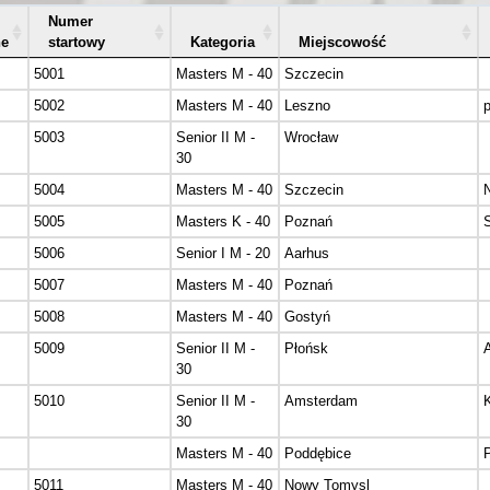
Numer
ne
startowy
Kategoria
Miejscowość
5001
Masters M - 40
Szczecin
5002
Masters M - 40
Leszno
p
5003
Senior II M -
Wrocław
30
5004
Masters M - 40
Szczecin
5005
Masters K - 40
Poznań
S
5006
Senior I M - 20
Aarhus
5007
Masters M - 40
Poznań
5008
Masters M - 40
Gostyń
5009
Senior II M -
Płońsk
30
5010
Senior II M -
Amsterdam
30
Masters M - 40
Poddębice
5011
Masters M - 40
Nowy Tomysl