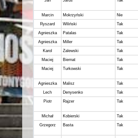
Jan
Jarus
Tak
Marcin
Mokrzyński
Nie
Ryszard
Wiliński
Tak
Agnieszka
Patalas
Tak
Agnieszka
Miller
Tak
Karol
Zalewski
Tak
Maciej
Biernat
Tak
Maciej
Turkowski
Tak
Agnieszka
Malisz
Tak
Lech
Denysenko
Tak
Piotr
Rajzer
Tak
Michał
Kobierski
Tak
Grzegorz
Basta
Tak