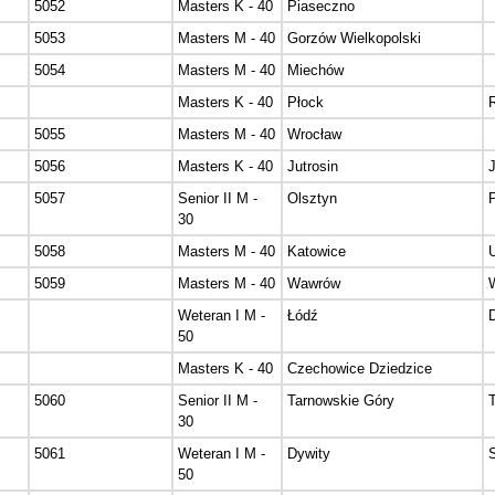
5052
Masters K - 40
Piaseczno
5053
Masters M - 40
Gorzów Wielkopolski
5054
Masters M - 40
Miechów
Masters K - 40
Płock
5055
Masters M - 40
Wrocław
5056
Masters K - 40
Jutrosin
5057
Senior II M -
Olsztyn
30
5058
Masters M - 40
Katowice
U
5059
Masters M - 40
Wawrów
W
Weteran I M -
Łódź
50
Masters K - 40
Czechowice Dziedzice
5060
Senior II M -
Tarnowskie Góry
30
5061
Weteran I M -
Dywity
S
50