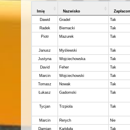
Imię
Nazwisko
Zapłaco
Dawid
Gradel
Tak
Radek
Biernacki
Tak
Piotr
Mazurek
Tak
Janusz
Myślewski
Tak
Justyna
Wojciechowska
Tak
David
Feher
Tak
Marcin
Wojciechowski
Tak
Tomasz
Nowak
Tak
Łukasz
Gadomski
Tak
Tycjan
Trzpiola
Tak
Marcin
Rerych
Nie
Damian
Kańduła
Tak