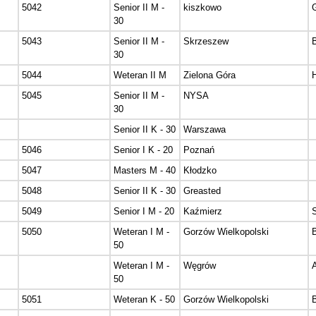
5042
Senior II M -
kiszkowo
30
5043
Senior II M -
Skrzeszew
30
5044
Weteran II M
Zielona Góra
5045
Senior II M -
NYSA
30
Senior II K - 30
Warszawa
5046
Senior I K - 20
Poznań
5047
Masters M - 40
Kłodzko
5048
Senior II K - 30
Greasted
5049
Senior I M - 20
Kaźmierz
5050
Weteran I M -
Gorzów Wielkopolski
50
Weteran I M -
Węgrów
50
5051
Weteran K - 50
Gorzów Wielkopolski