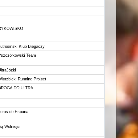
RYKOWISKO
Jutrosiński Klub Biegaczy
Pszczółkowski Team
ltraJózki
ierzbicki Running Project
DROGA DO ULTRA
Toros de Espana
ą Wolniejsi