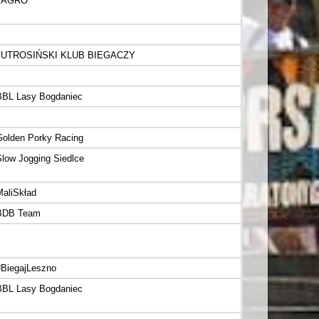
JAGRO
JUTROSIŃSKI KLUB BIEGACZY
BBL Lasy Bogdaniec
Golden Porky Racing
Slow Jogging Siedlce
MaliSkład
BDB Team
#BiegajLeszno
BBL Lasy Bogdaniec