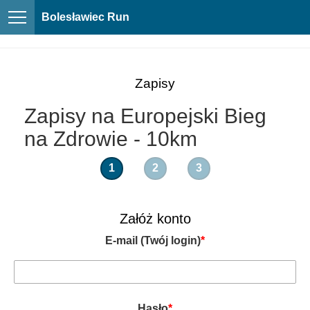
Bolesławiec Run
Zapisy
Zapisy na Europejski Bieg
na Zdrowie - 10km
1
2
3
Załóż konto
E-mail (Twój login)
*
Hasło
*