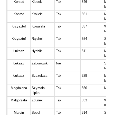
Konrad
Klocek
Tak
346
Master
Mężcz
Konrad
Królicki
Tak
361
Master
Mężcz
Krzysztof
Kowalski
Tak
337
Wetera
Mężcz
Krzysztof
Rajchel
Tak
354
Senior
Mężcz
Łukasz
Hydzik
Tak
311
Master
Mężcz
Łukasz
Zaborowski
Nie
Senior
Mężcz
Łukasz
Szczekala
Tak
328
Master
Mężcz
Magdalena
Szymala-
Tak
356
Master
Lipka
Małgorzata
Zdunek
Tak
333
Wetera
Kobiet
Marcin
Sobol
Tak
314
Senior