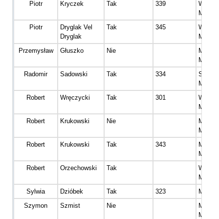
Piotr
Kryczek
Tak
339
Wetera
Mężcz
Piotr
Dryglak Vel
Tak
345
Wetera
Dryglak
Mężcz
Przemysław
Głuszko
Nie
Master
Mężcz
Radomir
Sadowski
Tak
334
Senior
Mężcz
Robert
Wręczycki
Tak
301
Wetera
Mężcz
Robert
Krukowski
Nie
Master
Mężcz
Robert
Krukowski
Tak
343
Master
Mężcz
Robert
Orzechowski
Tak
Wetera
Mężcz
Sylwia
Dzióbek
Tak
323
Master
Szymon
Szmist
Nie
Master
Mężcz