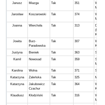
Janusz
Miazga
Tak
351
Wetera
Mężcz
Jarosław
Koszarowski
Tak
374
Wetera
Mężcz
Joanna
Wierchoła
Tak
313
Dinoza
(Diame
Kobiet
Jowita
Burz-
Tak
307
Wetera
Paradowska
Kobiet
Justyna
Bieniek
Tak
363
Senior 
Kamil
Nowosad
Tak
359
Senior
Mężcz
Karolina
Wolna
Tak
371
Senior 
Katarzyna
Zaleńska
Tak
325
Master
Katarzyna
Jakubowicz
Tak
364
Wetera
Czachur
Kobiet
Klaudiusz
Kłodziński
Tak
316
Wetera
Mężcz