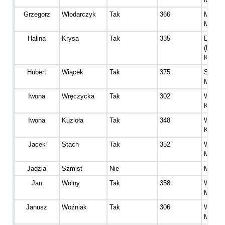
Grzegorz
Włodarczyk
Tak
366
Master
Mężcz
Halina
Krysa
Tak
335
Dinoza
(Diame
Kobiet
Hubert
Wiącek
Tak
375
Senior
Mężcz
Iwona
Wręczycka
Tak
302
Wetera
Kobiet
Iwona
Kuzioła
Tak
348
Wetera
Kobiet
Jacek
Stach
Tak
352
Wetera
Mężcz
Jadzia
Szmist
Nie
Master
Jan
Wolny
Tak
358
Wetera
Mężcz
Janusz
Woźniak
Tak
306
Wetera
Mężcz