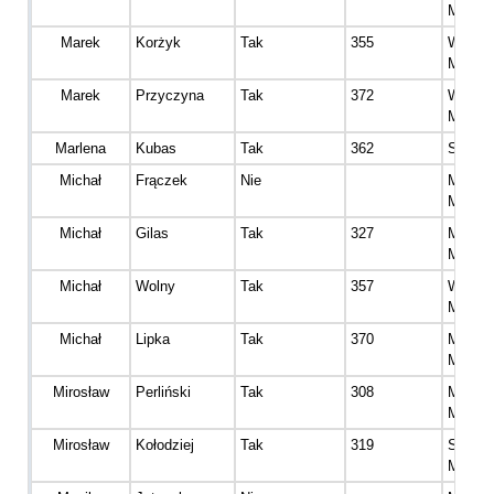
Mężcz
Marek
Korżyk
Tak
355
Wetera
Mężcz
Marek
Przyczyna
Tak
372
Wetera
Mężcz
Marlena
Kubas
Tak
362
Senior 
Michał
Frączek
Nie
Master
Mężcz
Michał
Gilas
Tak
327
Master
Mężcz
Michał
Wolny
Tak
357
Wetera
Mężcz
Michał
Lipka
Tak
370
Master
Mężcz
Mirosław
Perliński
Tak
308
Master
Mężcz
Mirosław
Kołodziej
Tak
319
Senior
Mężcz