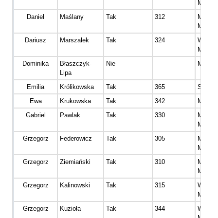
Mężcz
Daniel
Maślany
Tak
312
Master
Mężcz
Dariusz
Marszałek
Tak
324
Wetera
Mężcz
Dominika
Błaszczyk-
Nie
Master
Lipa
Emilia
Królikowska
Tak
365
Senior 
Ewa
Krukowska
Tak
342
Master
Gabriel
Pawlak
Tak
330
Master
Mężcz
Grzegorz
Federowicz
Tak
305
Master
Mężcz
Grzegorz
Ziemiański
Tak
310
Master
Mężcz
Grzegorz
Kalinowski
Tak
315
Wetera
Mężcz
Grzegorz
Kuzioła
Tak
344
Wetera
Mężcz