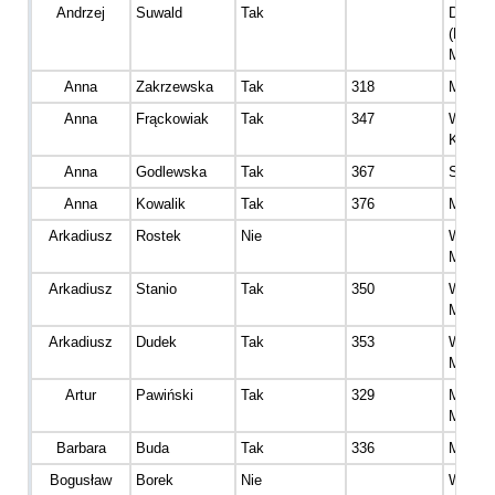
Andrzej
Suwald
Tak
Dinoza
(Diame
Mężcz
Anna
Zakrzewska
Tak
318
Master
Anna
Frąckowiak
Tak
347
Wetera
Kobiet
Anna
Godlewska
Tak
367
Senior 
Anna
Kowalik
Tak
376
Master
Arkadiusz
Rostek
Nie
Wetera
Mężcz
Arkadiusz
Stanio
Tak
350
Wetera
Mężcz
Arkadiusz
Dudek
Tak
353
Wetera
Mężcz
Artur
Pawiński
Tak
329
Master
Mężcz
Barbara
Buda
Tak
336
Master
Bogusław
Borek
Nie
Wetera