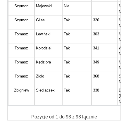
Szymon
Majewski
Nie
Master
Mężcz
Szymon
Gilas
Tak
326
Master
Mężcz
Tomasz
Lewiński
Tak
303
Master
Mężcz
Tomasz
Kołodziej
Tak
341
Wetera
Mężcz
Tomasz
Kędziora
Tak
349
Master
Mężcz
Tomasz
Zioło
Tak
368
Senior
Mężcz
Zbigniew
Siedlaczek
Tak
338
Dinoza
(Diame
Mężcz
Pozycje od 1 do 93 z 93 łącznie