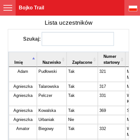
Bojko Trail
Lista uczestników
Szukaj:
Numer
Imię
Nazwisko
Zapłacone
startowy
Kate
Adam
Pudłowski
Tak
321
Master
Mężcz
Agnieszka
Talarowska
Tak
317
Master
Agnieszka
Pelczer
Tak
331
Wetera
Kobiet
Agnieszka
Kowalska
Tak
369
Senior 
Agnieszka
Urbaniak
Nie
Master
Amator
Biegowy
Tak
332
Wetera
Mężcz