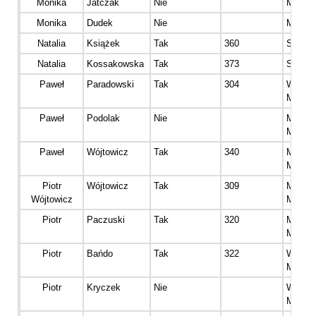
Monika
Jatczak
Nie
Master
Monika
Dudek
Nie
Master
Natalia
Książek
Tak
360
Senior 
Natalia
Kossakowska
Tak
373
Senior 
Paweł
Paradowski
Tak
304
Wetera
Mężcz
Paweł
Podolak
Nie
Master
Mężcz
Paweł
Wójtowicz
Tak
340
Master
Mężcz
Piotr
Wójtowicz
Tak
309
Master
Wójtowicz
Mężcz
Piotr
Paczuski
Tak
320
Master
Mężcz
Piotr
Bańdo
Tak
322
Wetera
Mężcz
Piotr
Kryczek
Nie
Wetera
Mężcz