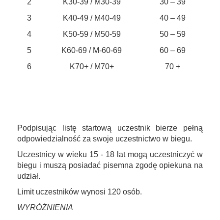
2
K30-39 / M30-39
30 – 39
3
K40-49 / M40-49
40 – 49
4
K50-59 / M50-59
50 – 59
5
K60-69 / M-60-69
60 – 69
6
K70+ / M70+
70 +
Wszyscy zawodnicy startujący w biegu muszą zostać
zweryfikowani (z dowodem tożsamości ze zdjęciem)
w biurze.
Podpisując listę startową uczestnik bierze pełną
odpowiedzialność za swoje uczestnictwo w biegu.
Uczestnicy w wieku 15 - 18 lat mogą uczestniczyć w
biegu i muszą posiadać pisemna zgodę opiekuna na
udział.
Limit uczestników wynosi 120 osób.
WYRÓŻNIENIA