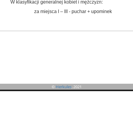
W klasyfikacji generalnej kobiet i mężczyzn:
za miejsca I – III - puchar + upominek
©
Herkules
, 2021
©
B4SPORTONLINE
2026
Jeżeli masz jakieś pytania lub problemy to zachęcamy do skorzystania z
formularza zgłoszeniowego. Umożliwi on szybki kontakt z organizatorem i
administratorem systemu.
Kliknij tutaj aby zgłosić problem