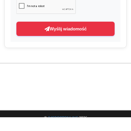
Wyślij wiadomość
©
B4SPORTONLINE
2026
Jeżeli masz jakieś pytania lub problemy to zachęcamy do skorzystania z