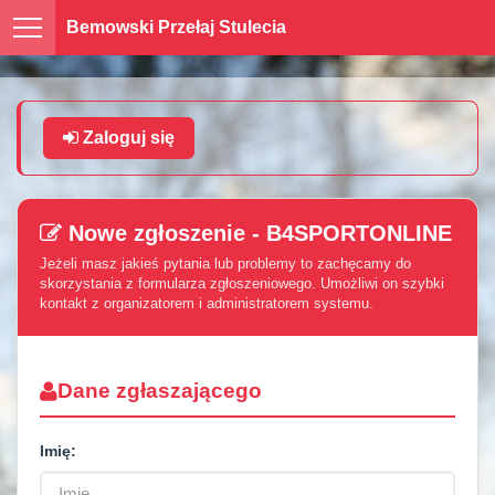
Bemowski Przełaj Stulecia
Zaloguj się
Nowe zgłoszenie - B4SPORTONLINE
Jeżeli masz jakieś pytania lub problemy to zachęcamy do
skorzystania z formularza zgłoszeniowego. Umożliwi on szybki
kontakt z organizatorem i administratorem systemu.
Dane zgłaszającego
Imię: