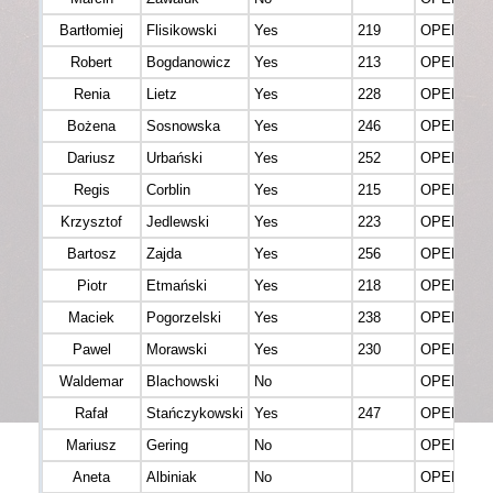
Bartłomiej
Flisikowski
Yes
219
OPEN M
Robert
Bogdanowicz
Yes
213
OPEN M
Renia
Lietz
Yes
228
OPEN K (F
Bożena
Sosnowska
Yes
246
OPEN K (F
Dariusz
Urbański
Yes
252
OPEN M
Regis
Corblin
Yes
215
OPEN M
Krzysztof
Jedlewski
Yes
223
OPEN M
Bartosz
Zajda
Yes
256
OPEN M
Piotr
Etmański
Yes
218
OPEN M
Maciek
Pogorzelski
Yes
238
OPEN M
Pawel
Morawski
Yes
230
OPEN M
Waldemar
Blachowski
No
OPEN M
Rafał
Stańczykowski
Yes
247
OPEN M
Mariusz
Gering
No
OPEN M
Aneta
Albiniak
No
OPEN M