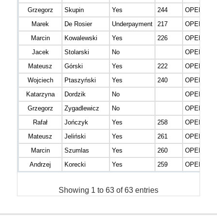
Grzegorz
Skupin
Yes
244
OPEN M
Marek
De Rosier
Underpayment
217
OPEN M
Marcin
Kowalewski
Yes
226
OPEN M
Jacek
Stolarski
No
OPEN M
Mateusz
Górski
Yes
222
OPEN M
Wojciech
Ptaszyński
Yes
240
OPEN M
Katarzyna
Dordzik
No
OPEN K (F
Grzegorz
Zygadlewicz
No
OPEN M
Rafał
Jończyk
Yes
258
OPEN M
Mateusz
Jeliński
Yes
261
OPEN M
Marcin
Szumlas
Yes
260
OPEN M
Andrzej
Korecki
Yes
259
OPEN M
Showing 1 to 63 of 63 entries