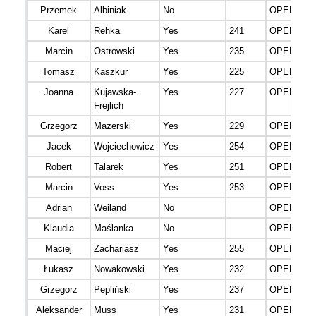
Przemek
Albiniak
No
OPEN M
Karel
Rehka
Yes
241
OPEN M
Marcin
Ostrowski
Yes
235
OPEN M
Tomasz
Kaszkur
Yes
225
OPEN M
Joanna
Kujawska-
Yes
227
OPEN K (F
Frejlich
Grzegorz
Mazerski
Yes
229
OPEN M
Jacek
Wojciechowicz
Yes
254
OPEN M
Robert
Talarek
Yes
251
OPEN M
Marcin
Voss
Yes
253
OPEN M
Adrian
Weiland
No
OPEN M
Klaudia
Maślanka
No
OPEN K (F
Maciej
Zachariasz
Yes
255
OPEN M
Łukasz
Nowakowski
Yes
232
OPEN M
Grzegorz
Pepliński
Yes
237
OPEN M
Aleksander
Muss
Yes
231
OPEN M