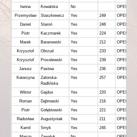
Iwona
Kowalska
No
OPEN K (F
Przemysław
Staszkiewicz
Yes
249
OPEN M
Daniel
Staroń
Yes
248
OPEN M
Piotr
Kaczmarek
Yes
224
OPEN M
Marek
Baranowski
Yes
212
OPEN M
Krzysztof
Obrzud
Yes
233
OPEN M
Krzysztof
Procelewski
Yes
239
OPEN M
Janusz
Pastwa
Yes
236
OPEN M
Katarzyna
Zatorska-
Yes
257
OPEN K (F
Radlińska
Wiktor
Gajdus
Yes
220
OPEN M
Roman
Dąbrowski
Yes
216
OPEN M
Piotr
Gołębiowski
Yes
221
OPEN M
Radosław
Augustyniak
Yes
211
OPEN M
Kamil
Smyk
Yes
245
OPEN M
Marcin
Zawaluk
No
OPEN M