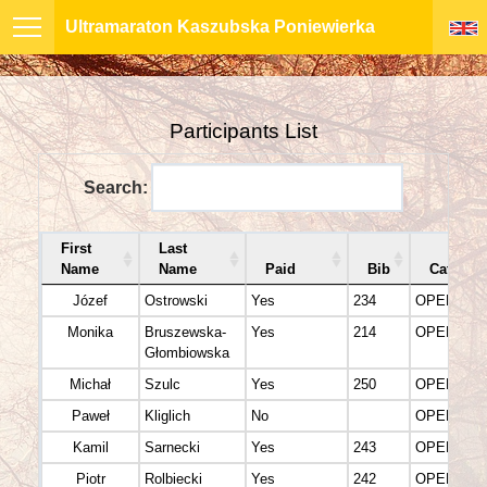
Ultramaraton Kaszubska Poniewierka
Participants List
Search:
First
Last
Name
Name
Paid
Bib
Categor
Józef
Ostrowski
Yes
234
OPEN M
Monika
Bruszewska-
Yes
214
OPEN K (F
Głombiowska
Michał
Szulc
Yes
250
OPEN M
Paweł
Kliglich
No
OPEN M
Kamil
Sarnecki
Yes
243
OPEN M
Piotr
Rolbiecki
Yes
242
OPEN M