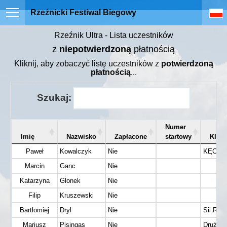
Rzeźnicki Festiwal Biegowy
Rzeźnik Ultra - Lista uczestników
z
niepotwierdzoną
płatnością
Kliknij, aby zobaczyć listę uczestników z
potwierdzoną
płatnością
...
Szukaj:
Numer
Imię
Nazwisko
Zapłacone
startowy
Klub
Paweł
Kowalczyk
Nie
KĘCKI
Marcin
Ganc
Nie
Katarzyna
Glonek
Nie
Filip
Kruszewski
Nie
Bartłomiej
Dryl
Nie
Sii Run
Mariusz
Pisingas
Nie
Drużyn