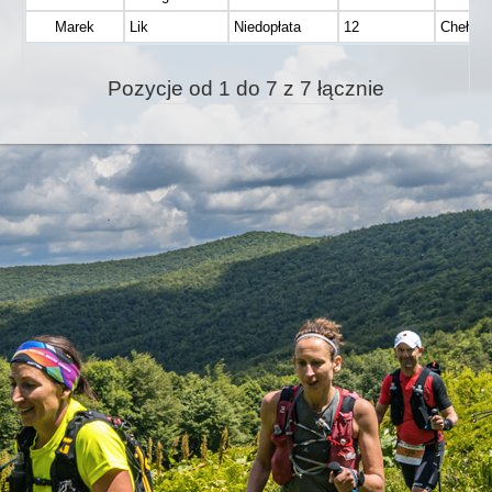
Marek
Lik
Niedopłata
12
Chełm b
Pozycje od 1 do 7 z 7 łącznie