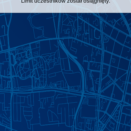
Limit uczestników został osiągnięty.