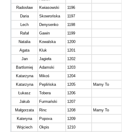
Radosław
Kwiasowski
1196
M 4
Daria
Skowrońska
1197
K 3
Lech
Denysenko
1198
M 5
Rafał
Gawin
1199
M 4
Natalia
Kowalska
1200
K 3
Agata
Kluk
1201
K 3
Jan
Jagieła
1202
M 3
Bartlomiej
Adamski
1203
M 4
Katarzyna
Mikoś
1204
K 4
Katarzyna
Peplińska
1205
Mamy To
K 4
Łukasz
Tobera
1206
M 4
Jakub
Furmański
1207
M 3
Małgorzata
Rinc
1208
Mamy To
K 3
Kateryna
Popova
1209
K 3
Wojciech
Okpis
1210
M 3