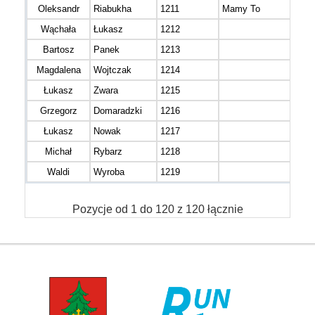
Oleksandr
Riabukha
1211
Mamy To
M 3
Wąchała
Łukasz
1212
M 3
Bartosz
Panek
1213
M 3
Magdalena
Wojtczak
1214
K 3
Łukasz
Zwara
1215
M 3
Grzegorz
Domaradzki
1216
M 5
Łukasz
Nowak
1217
M 3
Michał
Rybarz
1218
M 3
Waldi
Wyroba
1219
M 5
Pozycje od 1 do 120 z 120 łącznie