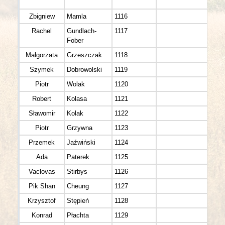
Zbigniew
Mamla
1116
M 4
Rachel
Gundlach-
1117
K 3
Fober
Małgorzata
Grzeszczak
1118
K 4
Szymek
Dobrowolski
1119
M 3
Piotr
Wolak
1120
M 3
Robert
Kolasa
1121
M 4
Sławomir
Kolak
1122
M 4
Piotr
Grzywna
1123
M 4
Przemek
Jaźwiński
1124
M 4
Ada
Paterek
1125
K 4
Vaclovas
Stirbys
1126
M 3
Pik Shan
Cheung
1127
K 3
Krzysztof
Stępień
1128
M 3
Konrad
Płachta
1129
M 3