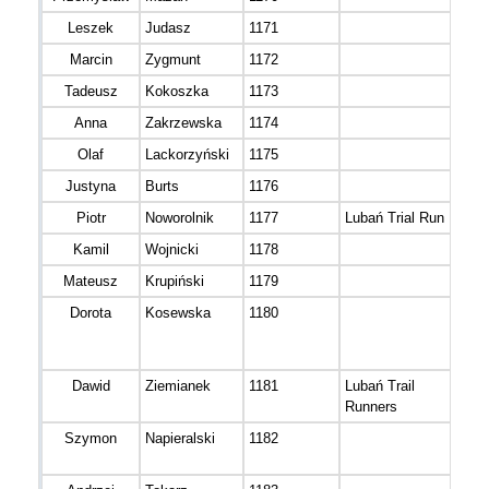
Leszek
Judasz
1171
M 3
Marcin
Zygmunt
1172
M 4
Tadeusz
Kokoszka
1173
M 5
Anna
Zakrzewska
1174
K 3
Olaf
Lackorzyński
1175
M 3
Justyna
Burts
1176
K 4
Piotr
Noworolnik
1177
Lubań Trial Run
M 3
Kamil
Wojnicki
1178
M 3
Mateusz
Krupiński
1179
M 3
Dorota
Kosewska
1180
K 5
Dawid
Ziemianek
1181
Lubań Trail
M 3
Runners
Szymon
Napieralski
1182
M 3