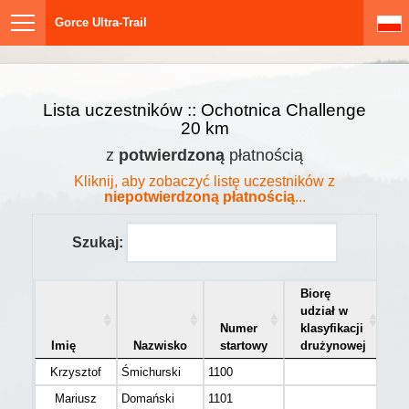
Gorce Ultra-Trail
Lista uczestników :: Ochotnica Challenge
20 km
z
potwierdzoną
płatnością
Kliknij, aby zobaczyć listę uczestników z
niepotwierdzoną płatnością
...
Szukaj:
Biorę
udział w
Numer
klasyfikacji
Imię
Nazwisko
startowy
drużynowej
K
Krzysztof
Śmichurski
1100
M 3
Mariusz
Domański
1101
M 4