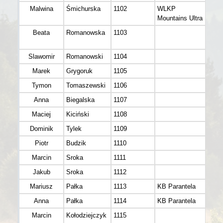
Malwina
Śmichurska
1102
WLKP
K 3
Mountains Ultra
Beata
Romanowska
1103
K 5
Slawomir
Romanowski
1104
M 5
Marek
Grygoruk
1105
M 4
Tymon
Tomaszewski
1106
M 3
Anna
Biegalska
1107
K 3
Maciej
Kiciński
1108
M 3
Dominik
Tylek
1109
M 3
Piotr
Budzik
1110
M 3
Marcin
Sroka
1111
M 4
Jakub
Sroka
1112
M 3
Mariusz
Pałka
1113
KB Parantela
M 4
Anna
Pałka
1114
KB Parantela
K 3
Marcin
Kołodziejczyk
1115
M 4