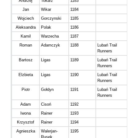
Andrzej
Tokarz
1183
M 3
Jan
Wikar
1184
M 3
Wojciech
Gorczynski
1185
M 3
Aleksandra
Polak
1186
K 3
Kamil
Warzecha
1187
M 3
Roman
Adamczyk
1188
Lubań Trail
M 3
Runners
Bartosz
Ligas
1189
Lubań Trail
M 3
Runners
Elzbieta
Ligas
1190
Lubań Trail
K 3
Runners
Piotr
Gołdyn
1191
Lubań Trail
M 4
Runners
Adam
Cisoń
1192
M 3
Iwona
Rainer
1193
K 4
Krzysztof
Rainer
1194
M 4
Agnieszka
Walerjan-
1195
K 4
Rusek