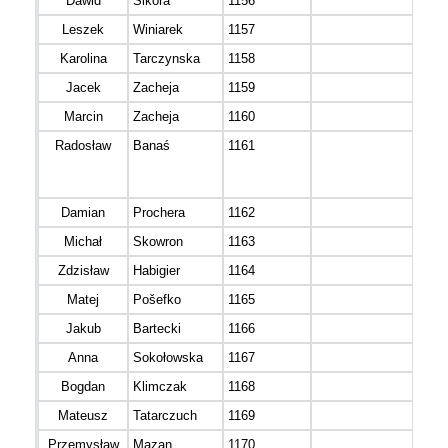
Dawid
Sikora
1156
M 3
Leszek
Winiarek
1157
M 4
Karolina
Tarczynska
1158
K 3
Jacek
Zacheja
1159
M 4
Marcin
Zacheja
1160
M 3
Radosław
Banaś
1161
M 3
Damian
Prochera
1162
M 3
Michał
Skowron
1163
M 3
Zdzisław
Habigier
1164
M 5
Matej
Pošefko
1165
M 3
Jakub
Bartecki
1166
M 3
Anna
Sokołowska
1167
K 3
Bogdan
Klimczak
1168
M 3
Mateusz
Tatarczuch
1169
M 3
Przemysław
Mazan
1170
M 4