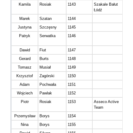
Kamila
Rosiak
1143
Szakale Bałut
K 4
Łódź
Marek
Szatan
1144
M 4
Justyna
Szczęsny
1145
K 3
Patryk
Serwatka
1146
M 3
Dawid
Fiut
1147
M 3
Gerard
Burts
1148
M 4
Tomasz
Musiał
1149
M 3
Krzysztof
Zagórski
1150
M 3
Adam
Pochwała
1151
M 3
Wojciech
Pawlak
1152
M 3
Piotr
Rosiak
1153
Asseco Active
M 4
Team
Przemysław
Borys
1154
M 4
Nina
Borys
1155
K 3