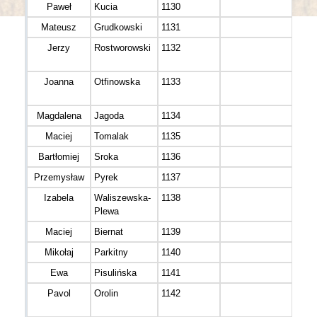
Paweł
Kucia
1130
M 3
Mateusz
Grudkowski
1131
M 3
Jerzy
Rostworowski
1132
M 3
Joanna
Otfinowska
1133
K 3
Magdalena
Jagoda
1134
K 3
Maciej
Tomalak
1135
M 3
Bartłomiej
Sroka
1136
M 3
Przemysław
Pyrek
1137
M 3
Izabela
Waliszewska-
1138
K 4
Plewa
Maciej
Biernat
1139
M 3
Mikołaj
Parkitny
1140
M 3
Ewa
Pisulińska
1141
K 3
Pavol
Orolin
1142
M 3