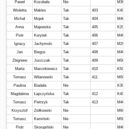
Paweł
Kozubała
Nie
M30
Wioletta
Makles
Tak
403
K40
Michał
Mojek
Tak
404
M40
Anna
Majewska
Tak
405
K20
Piotr
Korytek
Tak
406
M40
Ignacy
Jachymski
Tak
407
M20
Jan
Biegus
Tak
408
M40
Zbigniew
Juszczak
Tak
409
M50
Marta
Marcinkiewicz
Tak
410
K50
Tomasz
Wilanowski
Tak
411
M50
Paulina
Biadała
Nie
K30
Magdalena
Łapczyńska
Tak
412
K40
Tomasz
Pietrzyk
Tak
413
M40
Krzysztof
Ziółkowski
Nie
M60
Tomasz
Kamiński
Nie
M50
Piotr
Skorupiński
Nie
M40