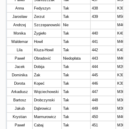
Anna
Fedyszyn
Tak
438
K30
Jarosław
Zerzut
Tak
439
M50
Andrzej
Szczepanowski
Nie
M40
Monika
Żygieło
Tak
440
K40
Waldemar
Howil
Tak
441
M40
Lila
Kluza-Howil
Tak
442
K40
Paweł
Obradović
Niedopłata
443
M40
Jacek
Dobija
Tak
444
M20
Dominika
Żak
Tak
445
K30
Dorota
Kopeć
Tak
446
K30
Arkadiusz
Wojciechowski
Tak
447
M30
Bartosz
Drobczynski
Tak
448
M30
Jakub
Dąbrowicz
Tak
449
M30
Krystian
Marmurowicz
Tak
450
M40
Paweł
Cabaj
Tak
451
M30