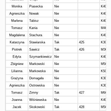
Monika
Piasecka
Nie
K40
Agnieszka
Nowak
Nie
K40
Marlena
Tabisz
Nie
K40
Tomasz
Kania
Nie
M40
Magdalena
Stachura
Nie
K40
Katarzyna
Stawiarska
Tak
425
K30
Piotrek
Sawicz
Tak
426
M30
Edyta
Szymankiewicz
Nie
K40
Zbigniew
Markowski
Nie
M50
Lilianna
Markowska
Nie
K50
Grażyna
Domagała
Nie
K30
Agnieszka
Ostrowska
Nie
K30
Tomasz
Zimny
Tak
427
M60
Joanna
Wiśniewska
Nie
K40
Jacek
Skokowski
Tak
428
M50