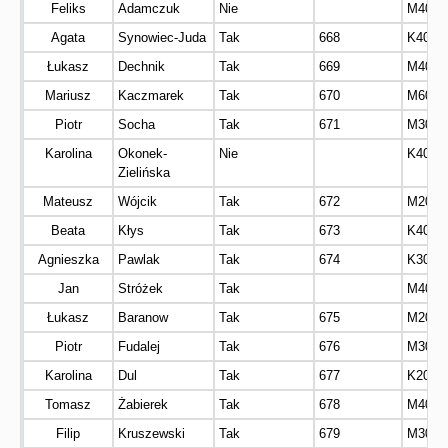
Feliks
Adamczuk
Nie
M40
Agata
Synowiec-Juda
Tak
668
K40
Łukasz
Dechnik
Tak
669
M40
Mariusz
Kaczmarek
Tak
670
M60
Piotr
Socha
Tak
671
M30
Karolina
Okonek-
Nie
K40
Zielińska
Mateusz
Wójcik
Tak
672
M20
Beata
Kłys
Tak
673
K40
Agnieszka
Pawlak
Tak
674
K30
Jan
Stróżek
Tak
M40
Łukasz
Baranow
Tak
675
M20
Piotr
Fudalej
Tak
676
M30
Karolina
Dul
Tak
677
K20
Tomasz
Żabierek
Tak
678
M40
Filip
Kruszewski
Tak
679
M30