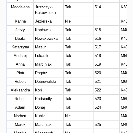
Magdalena
Juszczyk-
Tak
514
K30
Bukowiecka
Karina
Jezierska
Nie
K40
Jerzy
Kapłowski
Tak
515
M40
Beata
Nowakowska
Tak
516
K40
Katarzyna
Mazur
Tak
517
K40
Andrzej
Łukasik
Tak
518
M50
Anna
Marciniak
Tak
519
K40
Piotr
Rogórz
Tak
520
M40
Robert
Dobrowolski
Tak
521
M60
Aleksandra
Koń
Tak
522
K40
Robert
Podsiadły
Tak
523
M60
Adam
Donaj
Tak
524
M40
Norbert
Kubik
Nie
M40
Marek
Marciniak
Tak
525
M40