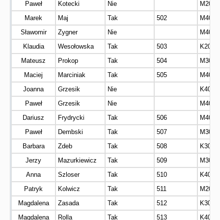
Paweł
Kotecki
Nie
M20
Marek
Maj
Tak
502
M40
Sławomir
Zygner
Nie
M40
Klaudia
Wesołowska
Tak
503
K20
Mateusz
Prokop
Tak
504
M30
Maciej
Marciniak
Tak
505
M40
Joanna
Grzesik
Nie
K40
Paweł
Grzesik
Nie
M40
Dariusz
Frydrycki
Tak
506
M40
Paweł
Dembski
Tak
507
M30
Barbara
Zdeb
Tak
508
K30
Jerzy
Mazurkiewicz
Tak
509
M30
Anna
Szloser
Tak
510
K40
Patryk
Kolwicz
Tak
511
M20
Magdalena
Zasada
Tak
512
K30
Magdalena
Rolla
Tak
513
K40