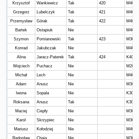
Krzysztof
Wankiewicz
Tak
420
M40
Grzegorz
Lubelczyk
Tak
421
M40
Przemysław
Górak
Tak
422
M40
Bartek
Ostapiuk
Nie
M40
Szymon
Pomianowski
Tak
423
M30
Konrad
Jakubczak
Nie
M40
Alina
Jaracz-Paterek
Tak
424
K40
Wojciech
Puchacz
Nie
M20
Michał
Lech
Nie
M40
Adam
Anusz
Nie
M30
Iwona
Sopala
Nie
K30
Roksana
Anusz
Tak
K30
Maciej
Ciepły
Nie
M30
Karol
Skrzypiec
Nie
M30
Mariusz
Kołodziej
Nie
M40
Radosław
Chaja
Nie
M30