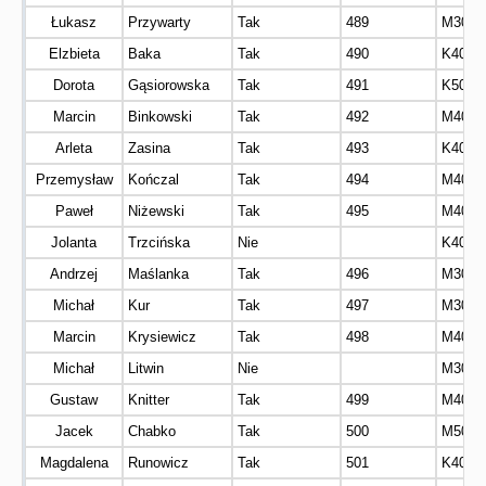
Łukasz
Przywarty
Tak
489
M30
Elzbieta
Baka
Tak
490
K40
Dorota
Gąsiorowska
Tak
491
K50
Marcin
Binkowski
Tak
492
M40
Arleta
Zasina
Tak
493
K40
Przemysław
Kończal
Tak
494
M40
Paweł
Niżewski
Tak
495
M40
Jolanta
Trzcińska
Nie
K40
Andrzej
Maślanka
Tak
496
M30
Michał
Kur
Tak
497
M30
Marcin
Krysiewicz
Tak
498
M40
Michał
Litwin
Nie
M30
Gustaw
Knitter
Tak
499
M40
Jacek
Chabko
Tak
500
M50
Magdalena
Runowicz
Tak
501
K40