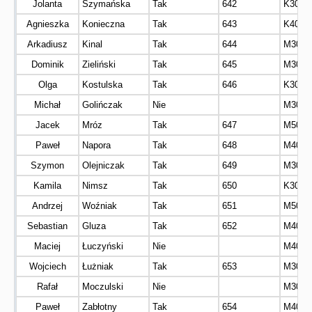
Jolanta
Szymańska
Tak
642
K30
Agnieszka
Konieczna
Tak
643
K40
Arkadiusz
Kinal
Tak
644
M30
Dominik
Zieliński
Tak
645
M30
Olga
Kostulska
Tak
646
K30
Michał
Golińczak
Nie
M30
Jacek
Mróz
Tak
647
M50
Paweł
Napora
Tak
648
M40
Szymon
Olejniczak
Tak
649
M30
Kamila
Nimsz
Tak
650
K30
Andrzej
Woźniak
Tak
651
M50
Sebastian
Gluza
Tak
652
M40
Maciej
Łuczyński
Nie
M40
Wojciech
Łużniak
Tak
653
M30
Rafał
Moczulski
Nie
M30
Paweł
Zabłotny
Tak
654
M40