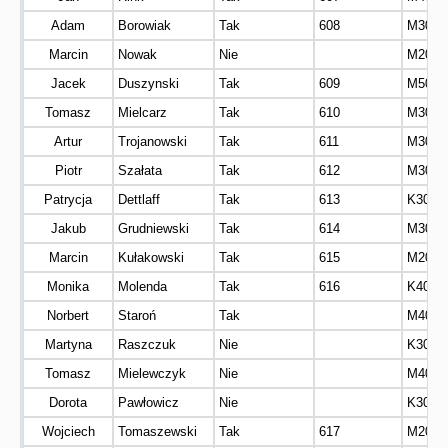
Adam
Borowiak
Tak
608
M30
Marcin
Nowak
Nie
M20
Jacek
Duszynski
Tak
609
M50
Tomasz
Mielcarz
Tak
610
M30
Artur
Trojanowski
Tak
611
M30
Piotr
Szałata
Tak
612
M30
Patrycja
Dettlaff
Tak
613
K30
Jakub
Grudniewski
Tak
614
M30
Marcin
Kułakowski
Tak
615
M20
Monika
Molenda
Tak
616
K40
Norbert
Staroń
Tak
M40
Martyna
Raszczuk
Nie
K30
Tomasz
Mielewczyk
Nie
M40
Dorota
Pawłowicz
Nie
K30
Wojciech
Tomaszewski
Tak
617
M20