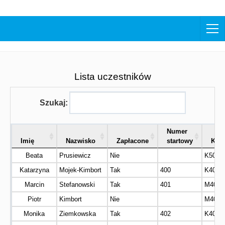
Lista uczestników
Szukaj:
Numer
Imię
Nazwisko
Zapłacone
startowy
Kate
Beata
Prusiewicz
Nie
K50
Katarzyna
Mojek-Kimbort
Tak
400
K40
Marcin
Stefanowski
Tak
401
M40
Piotr
Kimbort
Nie
M40
Monika
Ziemkowska
Tak
402
K40