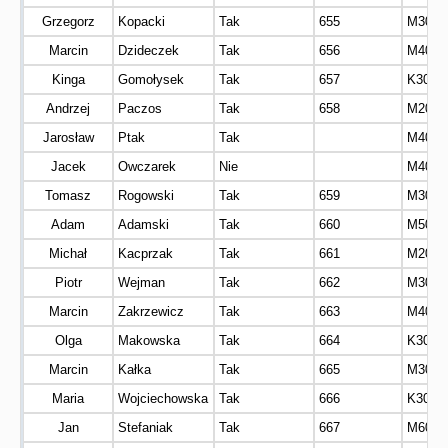
Grzegorz
Kopacki
Tak
655
M30
Marcin
Dzideczek
Tak
656
M40
Kinga
Gomołysek
Tak
657
K30
Andrzej
Paczos
Tak
658
M20
Jarosław
Ptak
Tak
M40
Jacek
Owczarek
Nie
M40
Tomasz
Rogowski
Tak
659
M30
Adam
Adamski
Tak
660
M50
Michał
Kacprzak
Tak
661
M20
Piotr
Wejman
Tak
662
M30
Marcin
Zakrzewicz
Tak
663
M40
Olga
Makowska
Tak
664
K30
Marcin
Kałka
Tak
665
M30
Maria
Wojciechowska
Tak
666
K30
Jan
Stefaniak
Tak
667
M60