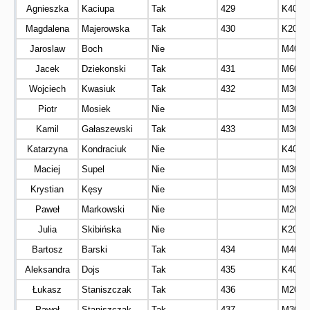
Agnieszka
Kaciupa
Tak
429
K40
Magdalena
Majerowska
Tak
430
K20
Jaroslaw
Boch
Nie
M40
Jacek
Dziekonski
Tak
431
M60
Wojciech
Kwasiuk
Tak
432
M30
Piotr
Mosiek
Nie
M30
Kamil
Gałaszewski
Tak
433
M30
Katarzyna
Kondraciuk
Nie
K40
Maciej
Supel
Nie
M30
Krystian
Kęsy
Nie
M30
Paweł
Markowski
Nie
M20
Julia
Skibińska
Nie
K20
Bartosz
Barski
Tak
434
M40
Aleksandra
Dojs
Tak
435
K40
Łukasz
Staniszczak
Tak
436
M20
Paweł
Staniszczak
Tak
437
M30