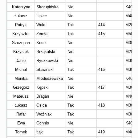
Katarzyna
Skorupińska
Nie
K40
Łukasz
Lipiec
Nie
M40
Patryk
Wala
Tak
414
M20
Krzysztof
Zemła
Tak
415
M50
Szczepan
Kosel
Nie
M30
Krzysiek
Brząkalski
Nie
M20
Daniel
Ryczkowski
Nie
M30
Michał
Stawiński
Tak
416
M30
Monika
Mioduszewska
Nie
K40
Grzegorz
Kępski
Tak
417
M30
Mateusz
Dragan
Nie
M40
Łukasz
Osica
Tak
418
M30
Rafał
Woźniak
Tak
M30
Ewa
Ochnio
Nie
K40
Tomek
Łąk
Tak
419
M40