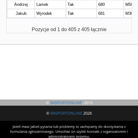
Andrzej
Lamek
Tak
680
M50
Jakub
Wyrodek
Tak
681
M30
Pozycje od 1 do 405 z 405 łącznie
©
B4SPORTONLINE
, 2019
©
B4SPORTONLINE
2026
Jeżeli masz jakieś pytania lub problemy to zachęcamy do skorzystania z
formularza zgłoszeniowego. Umożliwi on szybki kontakt z organizatorem i
administratorem systemu.