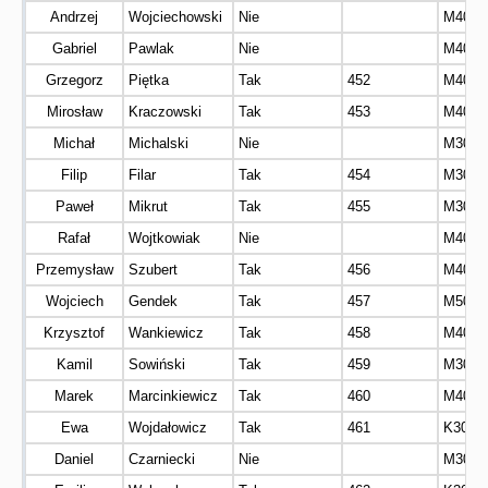
Andrzej
Wojciechowski
Nie
M40
Gabriel
Pawlak
Nie
M40
Grzegorz
Piętka
Tak
452
M40
Mirosław
Kraczowski
Tak
453
M40
Michał
Michalski
Nie
M30
Filip
Filar
Tak
454
M30
Paweł
Mikrut
Tak
455
M30
Rafał
Wojtkowiak
Nie
M40
Przemysław
Szubert
Tak
456
M40
Wojciech
Gendek
Tak
457
M50
Krzysztof
Wankiewicz
Tak
458
M40
Kamil
Sowiński
Tak
459
M30
Marek
Marcinkiewicz
Tak
460
M40
Ewa
Wojdałowicz
Tak
461
K30
Daniel
Czarniecki
Nie
M30