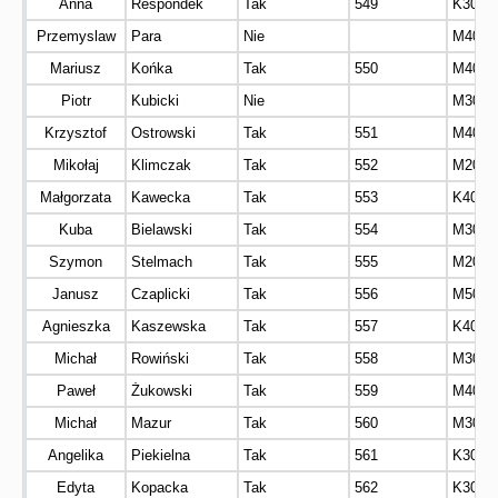
Anna
Respondek
Tak
549
K30
Przemyslaw
Para
Nie
M40
Mariusz
Końka
Tak
550
M40
Piotr
Kubicki
Nie
M30
Krzysztof
Ostrowski
Tak
551
M40
Mikołaj
Klimczak
Tak
552
M20
Małgorzata
Kawecka
Tak
553
K40
Kuba
Bielawski
Tak
554
M30
Szymon
Stelmach
Tak
555
M20
Janusz
Czaplicki
Tak
556
M50
Agnieszka
Kaszewska
Tak
557
K40
Michał
Rowiński
Tak
558
M30
Paweł
Żukowski
Tak
559
M40
Michał
Mazur
Tak
560
M30
Angelika
Piekielna
Tak
561
K30
Edyta
Kopacka
Tak
562
K30