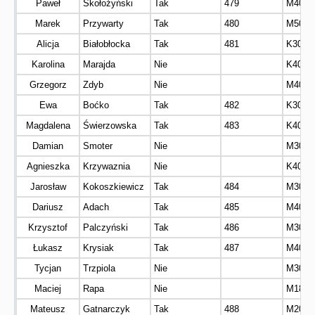
Paweł
Skołożyński
Tak
479
M40
Marek
Przywarty
Tak
480
M50
Alicja
Białobłocka
Tak
481
K30
Karolina
Marajda
Nie
K40
Grzegorz
Zdyb
Nie
M40
Ewa
Boćko
Tak
482
K30
Magdalena
Świerzowska
Tak
483
K40
Damian
Smoter
Nie
M30
Agnieszka
Krzywaznia
Nie
K40
Jarosław
Kokoszkiewicz
Tak
484
M30
Dariusz
Adach
Tak
485
M40
Krzysztof
Palczyński
Tak
486
M30
Łukasz
Krysiak
Tak
487
M40
Tycjan
Trzpiola
Nie
M30
Maciej
Rapa
Nie
M18
Mateusz
Gatnarczyk
Tak
488
M20