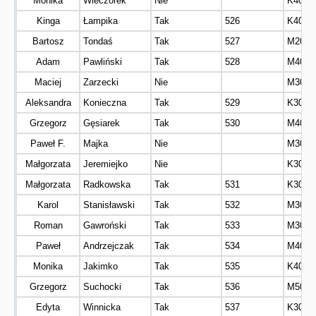
Monika
Wieczorek
Nie
K40
Kinga
Łampika
Tak
526
K40
Bartosz
Tondaś
Tak
527
M20
Adam
Pawliński
Tak
528
M40
Maciej
Zarzecki
Nie
M30
Aleksandra
Konieczna
Tak
529
K30
Grzegorz
Gęsiarek
Tak
530
M40
Paweł F.
Majka
Nie
M30
Małgorzata
Jeremiejko
Nie
K30
Małgorzata
Radkowska
Tak
531
K30
Karol
Stanisławski
Tak
532
M30
Roman
Gawroński
Tak
533
M30
Paweł
Andrzejczak
Tak
534
M40
Monika
Jakimko
Tak
535
K40
Grzegorz
Suchocki
Tak
536
M50
Edyta
Winnicka
Tak
537
K30