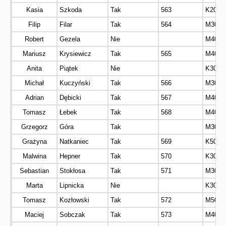
Kasia
Szkoda
Tak
563
K20
Filip
Filar
Tak
564
M30
Robert
Gezela
Nie
M40
Mariusz
Krysiewicz
Tak
565
M40
Anita
Piątek
Nie
K30
Michał
Kuczyński
Tak
566
M30
Adrian
Dębicki
Tak
567
M40
Tomasz
Łebek
Tak
568
M40
Grzegorz
Góra
Tak
M30
Grażyna
Natkaniec
Tak
569
K50
Malwina
Hepner
Tak
570
K30
Sebastian
Stokłosa
Tak
571
M30
Marta
Lipnicka
Nie
K30
Tomasz
Kozłowski
Tak
572
M50
Maciej
Sobczak
Tak
573
M40