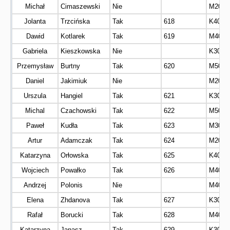
Michał
Cimaszewski
Nie
M20
Jolanta
Trzcińska
Tak
618
K40
Dawid
Kotlarek
Tak
619
M40
Gabriela
Kieszkowska
Nie
K30
Przemysław
Burtny
Tak
620
M50
Daniel
Jakimiuk
Nie
M20
Urszula
Hangiel
Tak
621
K30
Michal
Czachowski
Tak
622
M50
Paweł
Kudła
Tak
623
M30
Artur
Adamczak
Tak
624
M20
Katarzyna
Orłowska
Tak
625
K40
Wojciech
Powałko
Tak
626
M40
Andrzej
Polonis
Nie
M40
Elena
Zhdanova
Tak
627
K30
Rafał
Borucki
Tak
628
M40
Katarzyna
Janasz-
Tak
629
K30