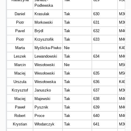
Podlewska
Daniel
Krasulak
Tak
630
M30
Piotr
Morkowski
Tak
631
M30
Pavel
Brýdl
Tak
632
M40
Piotr
Krzysztofik
Tak
633
M40
Marta
Myślicka-Piwko
Nie
K40
Leszek
Lewandowski
Tak
634
M40
Marcin
Wesołowski
Nie
M50
Maciej
Wesołowski
Tak
635
M50
Urszula
Wesołowska
Tak
636
K40
Krzysztof
Januszko
Tak
637
M30
Maciej
Majewski
Tak
638
M40
Paweł
Pysznik
Tak
639
M40
Robert
Proce
Tak
640
M40
Krystian
Włodarczyk
Tak
641
M30