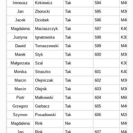
Ireneusz
Kirkiewicz
Tak
594
M40
Jan
Zborucki
Tak
595
M30
Jacek
Dziobek
Tak
596
M40
Magdalena
Maciaszczyk
Tak
597
K40
Justyna
Ignatowska
Tak
598
K30
Dawid
Tomaszewski
Tak
599
M40
Marek
Styk
Tak
600
M30
Małgorzata
Szal
Tak
K30
Monika
Straszko
Tak
601
K40
Marcin
Olejniczak
Tak
602
M30
Marcin
Olejnik
Tak
603
M30
Piotr
Małkowski
Tak
604
M60
Grzegorz
Garbacz
Tak
605
M40
Szymon
Posadowski
Tak
606
M20
Magdalena
Rink
Nie
M40
Jan
Rink
Tak
607
M40