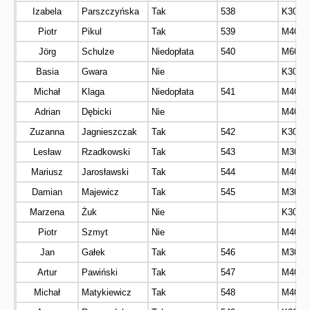
Izabela
Parszczyńska
Tak
538
K30
Piotr
Pikul
Tak
539
M40
Jörg
Schulze
Niedopłata
540
M60
Basia
Gwara
Nie
K30
Michał
Klaga
Niedopłata
541
M40
Adrian
Dębicki
Nie
M40
Zuzanna
Jagnieszczak
Tak
542
K30
Lesław
Rzadkowski
Tak
543
M30
Mariusz
Jarosławski
Tak
544
M40
Damian
Majewicz
Tak
545
M30
Marzena
Żuk
Nie
K30
Piotr
Szmyt
Nie
M40
Jan
Gałek
Tak
546
M30
Artur
Pawiński
Tak
547
M40
Michał
Matykiewicz
Tak
548
M40