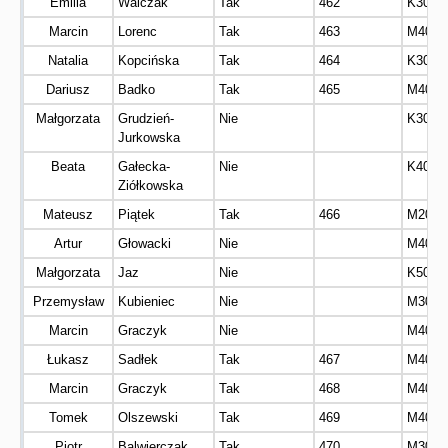
Emilia
Walczak
Tak
462
K30
Marcin
Lorenc
Tak
463
M40
Natalia
Kopcińska
Tak
464
K30
Dariusz
Badko
Tak
465
M40
Małgorzata
Grudzień-
Nie
K30
Jurkowska
Beata
Gałecka-
Nie
K40
Ziółkowska
Mateusz
Piątek
Tak
466
M20
Artur
Głowacki
Nie
M40
Małgorzata
Jaz
Nie
K50
Przemysław
Kubieniec
Nie
M30
Marcin
Graczyk
Nie
M40
Łukasz
Sadłek
Tak
467
M40
Marcin
Graczyk
Tak
468
M40
Tomek
Olszewski
Tak
469
M40
Piotr
Balwierczak
Tak
470
M30