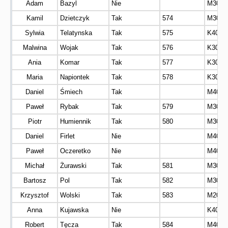
Adam
Bazyl
Nie
M30
Kamil
Dzietczyk
Tak
574
M30
Sylwia
Telatynska
Tak
575
K40
Malwina
Wojak
Tak
576
K30
Ania
Komar
Tak
577
K30
Maria
Napiontek
Tak
578
K30
Daniel
Śmiech
Tak
M40
Paweł
Rybak
Tak
579
M30
Piotr
Humiennik
Tak
580
M30
Daniel
Firlet
Nie
M40
Paweł
Oczeretko
Nie
M40
Michał
Żurawski
Tak
581
M30
Bartosz
Pol
Tak
582
M30
Krzysztof
Wolski
Tak
583
M20
Anna
Kujawska
Nie
K40
Robert
Tęcza
Tak
584
M40