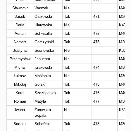
Sławomir
Waszek
Nie
M40
Jacek
Olszewski
Tak
471
M30
Daria
Ulatowska
Nie
K40
Adrian
Schwitalla
Tak
472
M40
Norbert
Gorczyński
Tak
473
M20
Justyna
Sosnowska
Nie
K30
Przemysław
Januchta
Nie
M40
Michał
Krakowski
Tak
474
M30
Łukasz
Maślanka
Nie
M30
Mikołaj
Górski
Tak
475
M40
Karol
Szczepaniak
Tak
476
M40
Roman
Matyla
Tak
477
M30
Iwona
Żurowska-
Nie
K30
Sopala
Bartosz
Sobański
Tak
478
M30