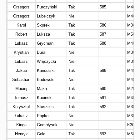
Grzegorz
Purczyński
Tak
585
M40
Grzegorz
Lubelczyk
Nie
M40
Karol
Skorek
Tak
586
M30
Robert
Łuksza
Tak
587
M50
Łukasz
Grycman
Tak
588
M40
Krystian
Bura
Nie
M30
Łukasz
Wręczycki
Nie
M30
Jakub
Kandulski
Tak
589
M40
Sebastian
Badowski
Nie
M40
Maciej
Mąka
Tak
590
M20
Tomasz
Kucinski
Tak
591
M40
Krzysztof
Staszelis
Tak
592
M30
Łukasz
Popko
Nie
M30
Kinga
Gomołysek
Nie
K30
Henryk
Gola
Tak
593
M50