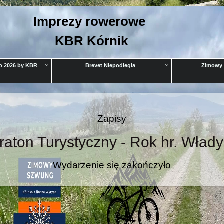
Imprezy rowerowe
KBR Kórnik
no 2026 by KBR
Brevet Niepodległa
Zimowy 
Zapisy
araton Turystyczny - Rok hr. Wła
Wydarzenie się zakończyło