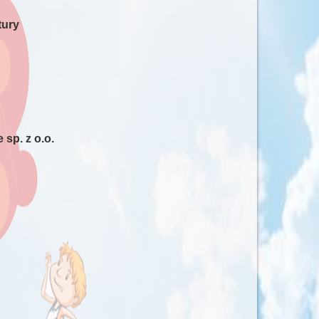
tury
 sp. z o.o.