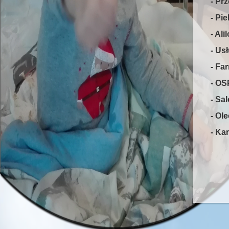
- Pr
- Pi
- Alil
- Us
- Fa
- OS
- Sa
- Ol
- Ka