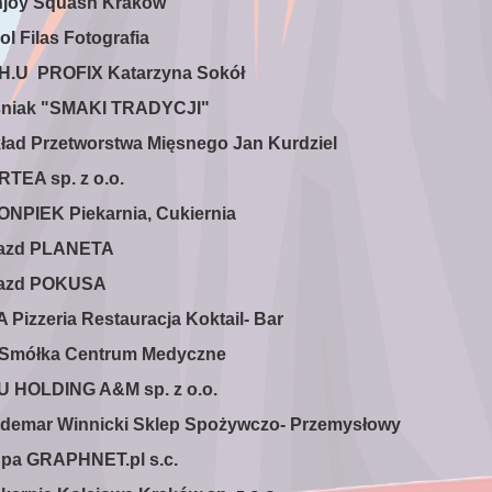
njoy Squash Kraków
ol Filas Fotografia
P.H.U PROFIX Katarzyna Sokół
śniak "SMAKI TRADYCJI"
kład Przetworstwa Mięsnego Jan Kurdziel
RTEA sp. z o.o.
ONPIEK Piekarnia, Cukiernia
jazd PLANETA
jazd POKUSA
A Pizzeria Restauracja Koktail- Bar
. Smółka Centrum Medyczne
U HOLDING A&M sp. z o.o.
ldemar Winnicki Sklep Spożywczo- Przemysłowy
upa GRAPHNET.pl s.c.