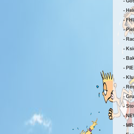
- Go
- He
- F
- Pi
- Ra
- Ks
- Ba
- P
- Kl
- Re
- Gr
- St
- N
- M