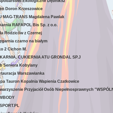
spodarstwo Ekologiczne Dębnik52
len Doron Krzeszowice
HU MAG-TRANS Magdalena Pawlak
ekarnia RAFAPOL Bis Sp. z o.o.
da Rodziców z Czernej
ięgarnia czarno na białym
ko 2 Cichon M.
IEKARNIA, CUKIERNIA ATU GRONDAL SP.J
ub Seniora Kobylany
stauracja Warszawianka
upa Tauron Kopalnia Wapienia Czatkowice
owarzyszenie Przyjaciół Osób Niepełnosprawnych "WSP
EWBODY
RSPORT.PL