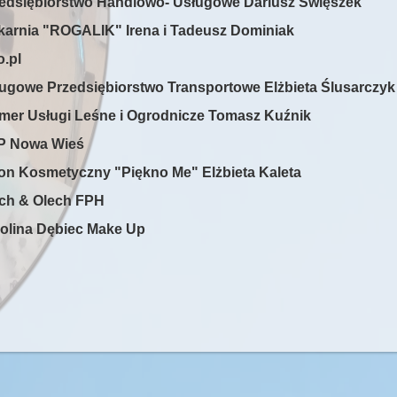
zedsiębiorstwo Handlowo- Usługowe Dariusz Święszek
ekarnia "ROGALIK" Irena i Tadeusz Dominiak
o.pl
ługowe Przedsiębiorstwo Transportowe Elżbieta Ślusarczy
rmer Usługi Leśne i Ogrodnicze Tomasz Kuźnik
P Nowa Wieś
lon Kosmetyczny "Piękno Me" Elżbieta Kaleta
ech & Olech FPH
rolina Dębiec Make Up