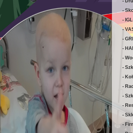
- Dr
- Sk
- IG
- VA
- G
- HA
- Wo
- Sz
- Ko
- Ra
- Sz
- Re
- Sk
- Fi