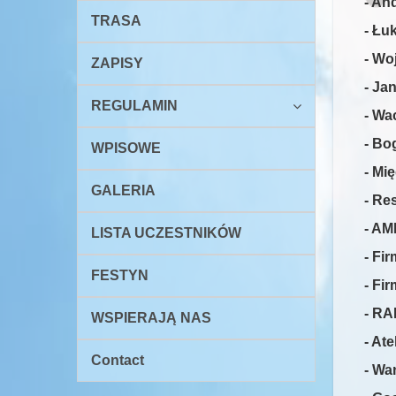
- An
TRASA
- Łu
- Wo
ZAPISY
- Ja
REGULAMIN
- Wa
-
Bog
WPISOWE
- Mi
GALERIA
- Re
- AM
LISTA UCZESTNIKÓW
- Fi
FESTYN
- Fir
- RA
WSPIERAJĄ NAS
- At
Contact
- Wa