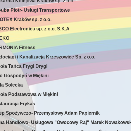
ukarnia Kolejowa Kraków sp. z o.o.
ouba Piotr- Usługi Transportowe
LOTEX Kraków sp. z o.o.
SCO Electronics sp. z o.o. S.K.A
REKO
RMONIA Fitness
dociągi i Kanalizacja Krzeszowice Sp. z o.o.
koła Tańca Frygi Drygi
ło Gospodyń w Miękini
da Sołecka
koła Podstawowa w Miękini
stauracja Frykas
lep Spożywczo- Przemysłowy Adam Papiernik
rma Handlowo- Usługowa "Owocowy Raj" Marek Nowakowsk