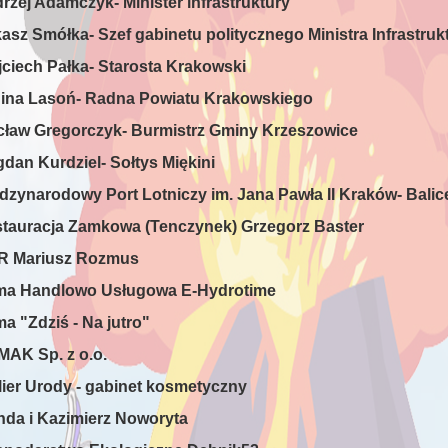
drzej Adamczyk- Minister infrastruktury
kasz Smółka- Szef gabinetu politycznego Ministra Infrastruk
jciech Pałka- Starosta Krakowski
nina Lasoń- Radna Powiatu Krakowskiego
cław Gregorczyk- Burmistrz Gminy Krzeszowice
dan Kurdziel- Sołtys Miękini
ędzynarodowy Port Lotniczy im. Jana Pawła II Kraków- Balice
stauracja Zamkowa (Tenczynek) Grzegorz Baster
R Mariusz Rozmus
rma Handlowo Usługowa E-Hydrotime
ma "Zdziś - Na jutro"
MAK Sp. z o.o.
elier Urody - gabinet kosmetyczny
nda i Kazimierz Noworyta