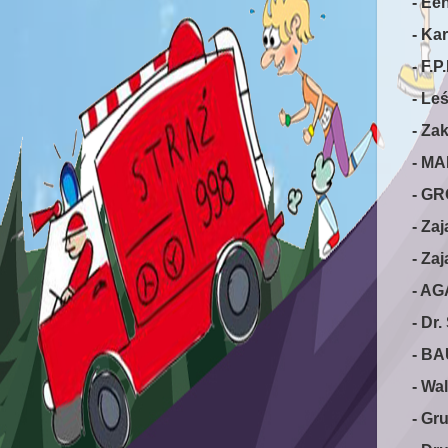
- Ee
- Kar
- F.
- Le
- Za
- MA
- GR
- Za
- Za
- AG
- Dr
- BA
- Wa
- Gr