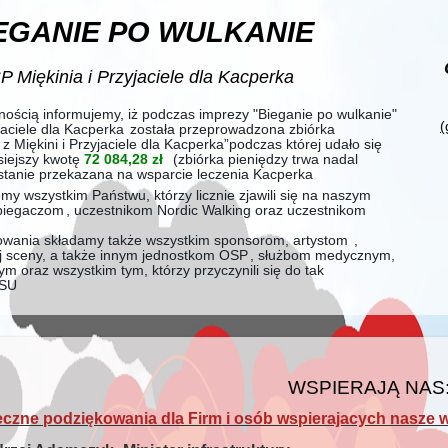
EGANIE PO WULKANIE
 Miękinia i Przyjaciele dla Kacperka
ością informujemy, iż podczas imprezy "Bieganie po wulkanie"
(
jaciele dla Kacperka
została przeprowadzona zbiórka
z Miękini i Przyjaciele dla Kacperka”podczas której udało się
siejszy kwotę
72 084,28 zł
(zbiórka pieniędzy trwa nadal
stanie przekazana na wsparcie leczenia Kacperka
my wszystkim Państwu, którzy licznie zjawili się na naszym
biegaczom
, uczestnikom Nordic Walking oraz uczestnikom
wania składamy także wszystkim sponsorom, artystom
,
 sceny, a także innym jednostkom OSP
, służbom medycznym,
oraz wszystkim tym, którzy przyczynili się do tak
ESU
WSPIERAJĄ NAS
czne podziękowania dla Firm i osób wspierajacych nasze 