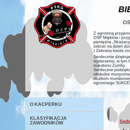
BI
OSP
Z ogromną przyjemn
OSP Miękinia i przy
pieniężna „Strażacy 
zebrać na dzień dzi
) Zebrana kwota zo
Serdecznie dziękuje
wydarzeniu, w t
ym 
maratonu Zumby
.
Serdeczne podzięko
obsłudze muzycznej
służbom mundurowym 
ogromnego SUKC
O KACPERKU
KLASYFIKACJA
Sede
ZAWODNIKÓW