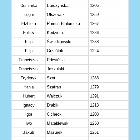
Dominika
Burczynska
1206
Edgar
Olszewski
1259
Elżbieta
Ramus-Białorucka
1267
Feliks
Kędziora
1236
Filip
Świetlikowski
1288
Filip
Grześlak
1224
Franciszek
Rdesiński
Franciszek
Jaskulski
Fryderyk
Szot
1283
Hania
Szafran
1279
Hubert
Walczuk
1291
Ignacy
Drabik
1213
Igor
Cichecki
1208
Iwo
Matablewski
1250
Jakub
Mazurek
1251