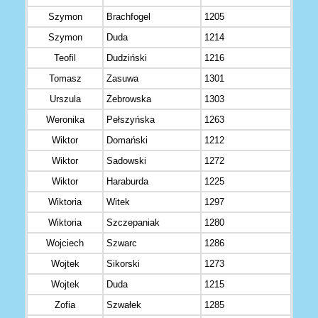
Szymon
Brachfogel
1205
Szymon
Duda
1214
Teofil
Dudziński
1216
Tomasz
Zasuwa
1301
Urszula
Żebrowska
1303
Weronika
Pełszyńska
1263
Wiktor
Domański
1212
Wiktor
Sadowski
1272
Wiktor
Haraburda
1225
Wiktoria
Witek
1297
Wiktoria
Szczepaniak
1280
Wojciech
Szwarc
1286
Wojtek
Sikorski
1273
Wojtek
Duda
1215
Zofia
Szwałek
1285