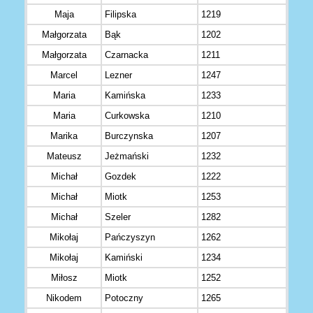
Maja
Filipska
1219
Małgorzata
Bąk
1202
Małgorzata
Czarnacka
1211
Marcel
Lezner
1247
Maria
Kamińska
1233
Maria
Curkowska
1210
Marika
Burczynska
1207
Mateusz
Jeżmański
1232
Michał
Gozdek
1222
Michał
Miotk
1253
Michał
Szeler
1282
Mikołaj
Pańczyszyn
1262
Mikołaj
Kamiński
1234
Miłosz
Miotk
1252
Nikodem
Potoczny
1265