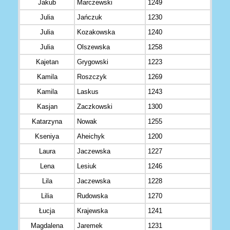
Jakub
Marczewski
1249
Julia
Jańczuk
1230
Julia
Kozakowska
1240
Julia
Olszewska
1258
Kajetan
Grygowski
1223
Kamila
Roszczyk
1269
Kamila
Laskus
1243
Kasjan
Zaczkowski
1300
Katarzyna
Nowak
1255
Kseniya
Aheichyk
1200
Laura
Jaczewska
1227
Lena
Lesiuk
1246
Lila
Jaczewska
1228
Lilia
Rudowska
1270
Łucja
Krajewska
1241
Magdalena
Jaremek
1231