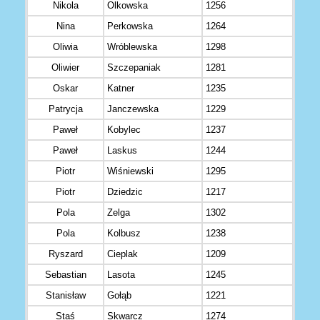
Nikola
Olkowska
1256
Nina
Perkowska
1264
Oliwia
Wróblewska
1298
Oliwier
Szczepaniak
1281
Oskar
Katner
1235
Patrycja
Janczewska
1229
Paweł
Kobylec
1237
Paweł
Laskus
1244
Piotr
Wiśniewski
1295
Piotr
Dziedzic
1217
Pola
Zelga
1302
Pola
Kolbusz
1238
Ryszard
Cieplak
1209
Sebastian
Lasota
1245
Stanisław
Gołąb
1221
Staś
Skwarcz
1274