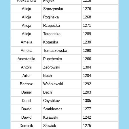
Aleksandra
Fiejtek
1218
Alicja
Sroczynska
1276
Alicja
Rogińska
1268
Alicja
Rzepecka
1271
Alicja
Targonska
1289
Amelia
Kotarska
1239
Amelia
Tomaszewska
1290
Anastasiia
Pupchenko
1266
Antoni
Żebrowski
1304
Artur
Bech
1204
Bartosz
Waśniewski
1292
Daniel
Bech
1203
Daniil
Chystikov
1305
Dawid
Statkiewicz
1277
Dawid
Kujawski
1242
Dominik
Słowiak
1275