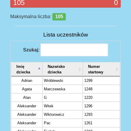
105
0
Maksymalna liczba:
105
Lista uczestników
Szukaj:
Imię
Nazwisko
Numer
dziecka
dziecka
startowy
Adrian
Wróblewski
1299
Agata
Marczewska
1248
Alan
G
1220
Aleksander
Witek
1296
Aleksander
Wiktorowicz
1293
Aleksander
Pac
1261