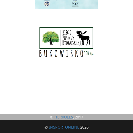
©
HERKULES
, 2017
©
B4SPORTONLINE
2026