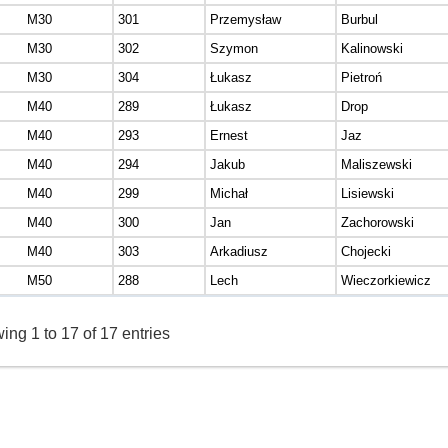
M30
301
Przemysław
Burbul
M30
302
Szymon
Kalinowski
M30
304
Łukasz
Pietroń
M40
289
Łukasz
Drop
M40
293
Ernest
Jaz
M40
294
Jakub
Maliszewski
M40
299
Michał
Lisiewski
M40
300
Jan
Zachorowski
M40
303
Arkadiusz
Chojecki
M50
288
Lech
Wieczorkiewicz
ng 1 to 17 of 17 entries