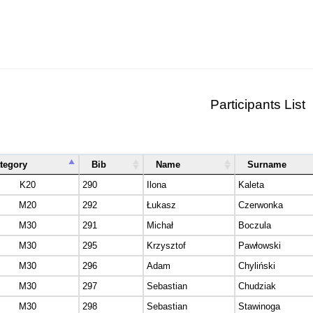
Participants List
tegory
Bib
Name
Surname
K20
290
Ilona
Kaleta
M20
292
Łukasz
Czerwonka
M30
291
Michał
Boczula
M30
295
Krzysztof
Pawłowski
M30
296
Adam
Chyliński
M30
297
Sebastian
Chudziak
M30
298
Sebastian
Stawinoga