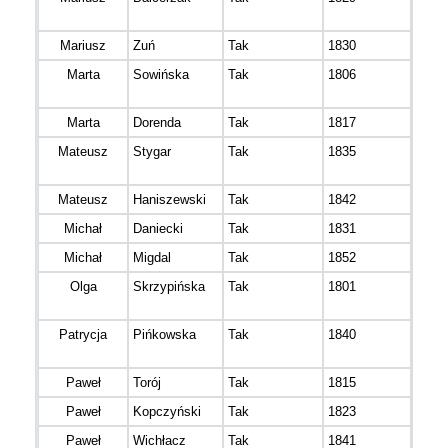
Droga
Mariusz
Zuń
Tak
1830
Marta
Sowińska
Tak
1806
Ultra
Kota
Marta
Dorenda
Tak
1817
Mateusz
Stygar
Tak
1835
Klub 
Miki
Mateusz
Haniszewski
Tak
1842
Zbieg
Michał
Daniecki
Tak
1831
Vege
Michał
Migdal
Tak
1852
Olga
Skrzypińska
Tak
1801
BEN
TEA
Patrycja
Pińkowska
Tak
1840
Ultra
Kota
Paweł
Torój
Tak
1815
SML
Paweł
Kopczyński
Tak
1823
Paweł
Wichłacz
Tak
1841