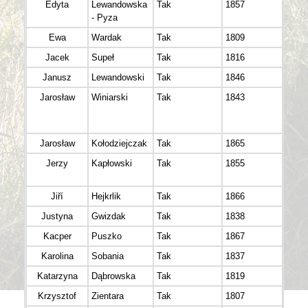
Edyta
Lewandowska
Tak
1857
Biegi
- Pyza
LSK
Ewa
Wardak
Tak
1809
Impu
Jacek
Supeł
Tak
1816
Źwie
Janusz
Lewandowski
Tak
1846
Jarosław
Winiarski
Tak
1843
Biega
Krejz
Team
Jarosław
Kołodziejczak
Tak
1865
Jerzy
Kapłowski
Tak
1855
Bart
Team
Jiří
Hejkrlik
Tak
1866
hejahe
Justyna
Gwizdak
Tak
1838
Kacper
Puszko
Tak
1867
Karolina
Sobania
Tak
1837
AR Tr
Katarzyna
Dąbrowska
Tak
1819
Krzysztof
Zientara
Tak
1807