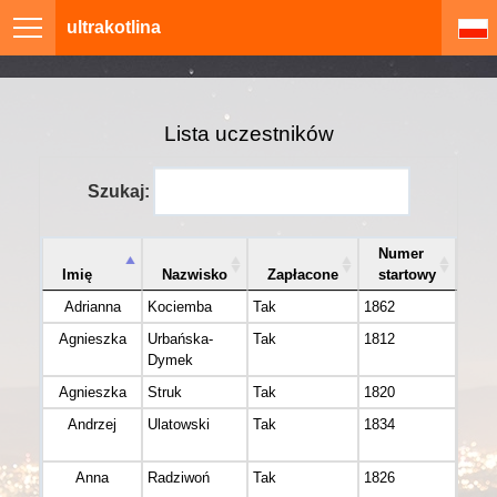
ultrakotlina
Lista uczestników
Szukaj:
Numer
Imię
Nazwisko
Zapłacone
startowy
Kl
Adrianna
Kociemba
Tak
1862
Agnieszka
Urbańska-
Tak
1812
Akty
Dymek
Team
Agnieszka
Struk
Tak
1820
W po
Andrzej
Ulatowski
Tak
1834
ultra
Kota
Anna
Radziwoń
Tak
1826
Grupa