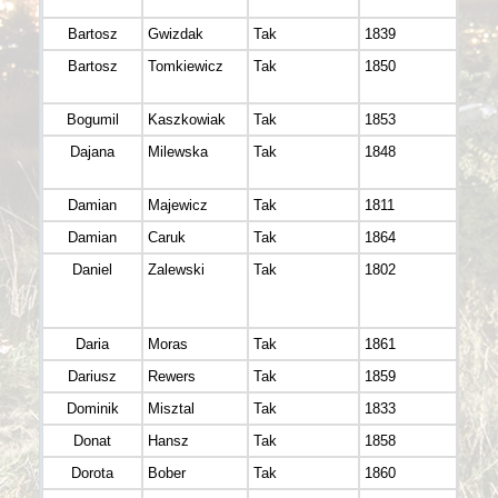
Hero
Bartosz
Gwizdak
Tak
1839
Pije
Bartosz
Tomkiewicz
Tak
1850
APA
SOW
Bogumil
Kaszkowiak
Tak
1853
LEŚN
Dajana
Milewska
Tak
1848
Biel
Biega
Damian
Majewicz
Tak
1811
Damian
Caruk
Tak
1864
PGN 
Daniel
Zalewski
Tak
1802
Gang 
Bieg
Wład
Daria
Moras
Tak
1861
Dariusz
Rewers
Tak
1859
Ultr
Dominik
Misztal
Tak
1833
Donat
Hansz
Tak
1858
Netbo
Dorota
Bober
Tak
1860