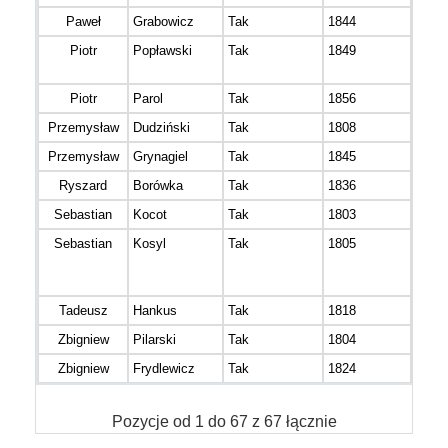
Paweł
Grabowicz
Tak
1844
Piotr
Popławski
Tak
1849
Pędz
Łosic
Piotr
Parol
Tak
1856
Drea
Przemysław
Dudziński
Tak
1808
Lece
Przemysław
Grynagiel
Tak
1845
Ryszard
Borówka
Tak
1836
Sebastian
Kocot
Tak
1803
Sebastian
Kosyl
Tak
1805
SPIE
Techn
Team
Tadeusz
Hankus
Tak
1818
HKS 
Zbigniew
Pilarski
Tak
1804
KS L
Zbigniew
Frydlewicz
Tak
1824
BIE
Pozycje od 1 do 67 z 67 łącznie