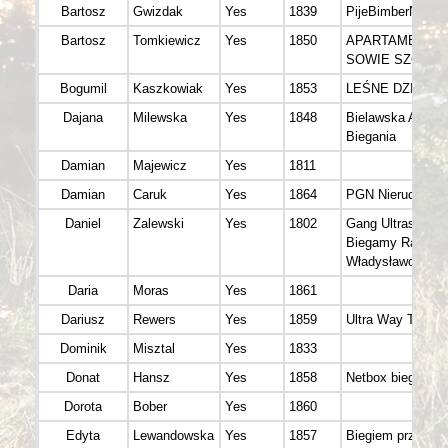
Bartosz
Gwizdak
Yes
1839
PijeBimberNonSt
Bartosz
Tomkiewicz
Yes
1850
APARTAMENTY
SOWIE SZCZYT
Bogumil
Kaszkowiak
Yes
1853
LEŚNE DZIADY
Dajana
Milewska
Yes
1848
Bielawska Akade
Biegania
Damian
Majewicz
Yes
1811
Damian
Caruk
Yes
1864
PGN Nieruchomo
Daniel
Zalewski
Yes
1802
Gang Ultrasów/
Biegamy Razem
Władysławowo
Daria
Moras
Yes
1861
Dariusz
Rewers
Yes
1859
Ultra Way TEAM
Dominik
Misztal
Yes
1833
Donat
Hansz
Yes
1858
Netbox biega
Dorota
Bober
Yes
1860
Edyta
Lewandowska
Yes
1857
Biegiem przez życ