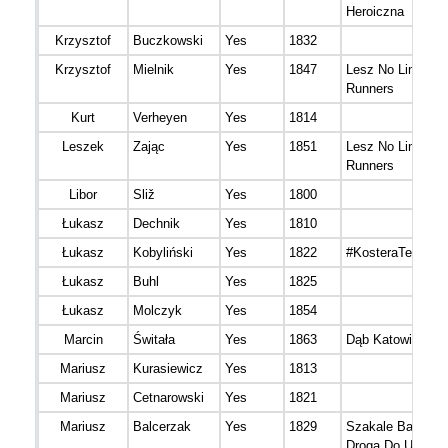
Heroiczna
Krzysztof
Buczkowski
Yes
1832
Krzysztof
Mielnik
Yes
1847
Lesz No Limits
Runners
Kurt
Verheyen
Yes
1814
Leszek
Zając
Yes
1851
Lesz No Limits
Runners
Libor
Sliž
Yes
1800
Łukasz
Dechnik
Yes
1810
Łukasz
Kobyliński
Yes
1822
#KosteraTeam
Łukasz
Buhl
Yes
1825
Łukasz
Molczyk
Yes
1854
Marcin
Świtała
Yes
1863
Dąb Katowice
Mariusz
Kurasiewicz
Yes
1813
Mariusz
Cetnarowski
Yes
1821
Mariusz
Balcerzak
Yes
1829
Szakale Bałut Łó
Droga Do Ultra