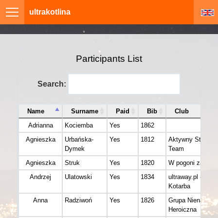
ultrakotlina
Participants List
Search:
Name
Surname
Paid
Bib
Club
Adrianna
Kociemba
Yes
1862
Agnieszka
Urbańska-
Yes
1812
Aktywny Stęsze
Dymek
Team
Agnieszka
Struk
Yes
1820
W pogoni za duc
Andrzej
Ulatowski
Yes
1834
ultraway.pl - Wojt
Kotarba
Anna
Radziwoń
Yes
1826
Grupa Nienachaln
Heroiczna