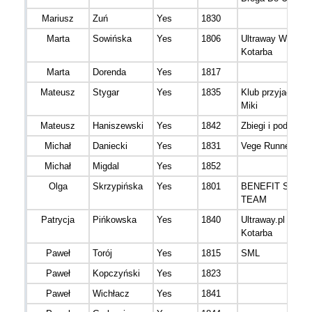
Mariusz
Zuń
Yes
1830
Marta
Sowińska
Yes
1806
Ultraway Wojtek
Kotarba
Marta
Dorenda
Yes
1817
Mateusz
Stygar
Yes
1835
Klub przyjaciół m
Miki
Mateusz
Haniszewski
Yes
1842
Zbiegi i podbiegi
Michał
Daniecki
Yes
1831
Vege Runners
Michał
Migdal
Yes
1852
Olga
Skrzypińska
Yes
1801
BENEFIT SYST
TEAM
Patrycja
Pińkowska
Yes
1840
Ultraway.pl Wojte
Kotarba
Paweł
Torój
Yes
1815
SML
Paweł
Kopczyński
Yes
1823
Paweł
Wichłacz
Yes
1841