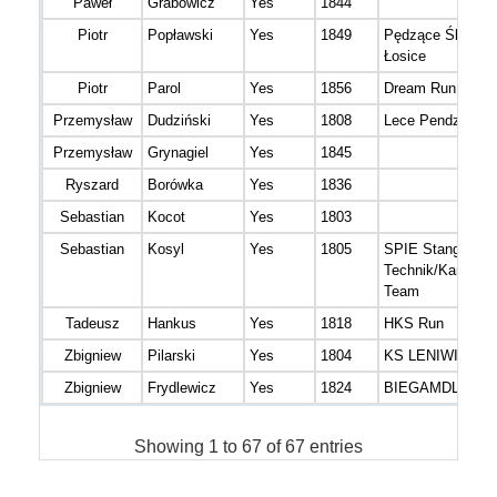
Paweł
Grabowicz
Yes
1844
Piotr
Popławski
Yes
1849
Pędzące Ślimaki
Łosice
Piotr
Parol
Yes
1856
Dream Run
Przemysław
Dudziński
Yes
1808
Lece Pendze
Przemysław
Grynagiel
Yes
1845
Ryszard
Borówka
Yes
1836
Sebastian
Kocot
Yes
1803
Sebastian
Kosyl
Yes
1805
SPIE Stangl
Technik/Kamil Le
Team
Tadeusz
Hankus
Yes
1818
HKS Run
Zbigniew
Pilarski
Yes
1804
KS LENIWIEC
Zbigniew
Frydlewicz
Yes
1824
BIEGAMDLAZD
Showing 1 to 67 of 67 entries