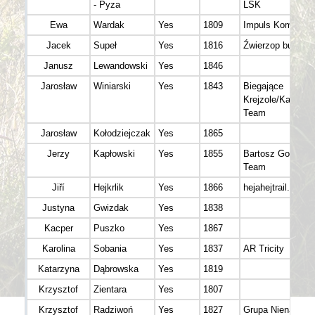
- Pyza
LSK
Ewa
Wardak
Yes
1809
Impuls Komorów
Jacek
Supeł
Yes
1816
Źwierzop burszt
Janusz
Lewandowski
Yes
1846
Jarosław
Winiarski
Yes
1843
Biegające
Krejzole/Kamil L
Team
Jarosław
Kołodziejczak
Yes
1865
Jerzy
Kapłowski
Yes
1855
Bartosz Gorczyc
Team
Jiří
Hejkrlik
Yes
1866
hejahejtrail.cz
Justyna
Gwizdak
Yes
1838
Kacper
Puszko
Yes
1867
Karolina
Sobania
Yes
1837
AR Tricity
Katarzyna
Dąbrowska
Yes
1819
Krzysztof
Zientara
Yes
1807
Krzysztof
Radziwoń
Yes
1827
Grupa Nienachaln