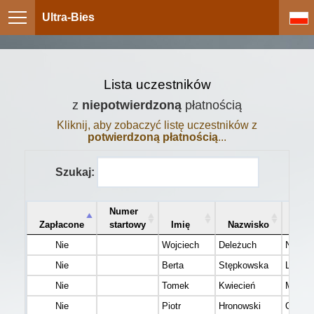
Ultra-Bies
Lista uczestników
z
niepotwierdzoną
płatnością
Kliknij, aby zobaczyć listę uczestników z
potwierdzoną płatnością
...
Szukaj:
Numer
Zapłacone
startowy
Imię
Nazwisko
Mie
Nie
Wojciech
Deleżuch
Niemc
Nie
Berta
Stępkowska
Lublin
Nie
Tomek
Kwiecień
Michał
Nie
Piotr
Hronowski
Okoci