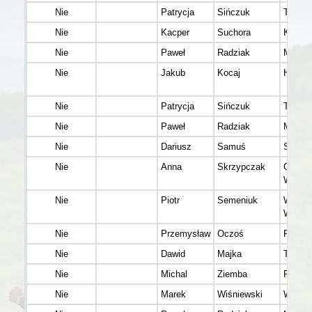
Nie
Patrycja
Sińczuk
Tczew
Nie
Kacper
Suchora
Kraśni
Nie
Paweł
Radziak
Milanó
Nie
Jakub
Kocaj
Harta
Nie
Patrycja
Sińczuk
Tczew
Nie
Paweł
Radziak
Milanó
Nie
Dariusz
Samuś
Sanok
Nie
Anna
Skrzypczak
Grodzi
Wielko
Nie
Piotr
Semeniuk
Warsz
Wesoł
Nie
Przemysław
Oczoś
Przem
Nie
Dawid
Majka
Tarnow
Nie
Michal
Ziemba
Rzesz
Nie
Marek
Wiśniewski
Warsz