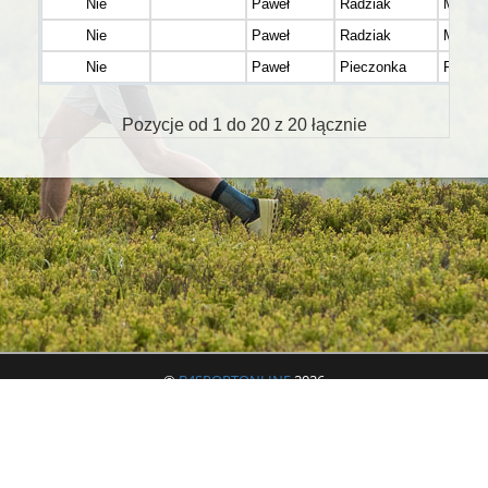
Nie
Paweł
Radziak
Milanó
Nie
Paweł
Radziak
Milanó
Nie
Paweł
Pieczonka
Rzesz
Pozycje od 1 do 20 z 20 łącznie
©
B4SPORTONLINE
2026
Jeżeli masz jakieś pytania lub problemy to zachęcamy do skorzystania z
formularza zgłoszeniowego. Umożliwi on szybki kontakt z organizatorem i
administratorem systemu.