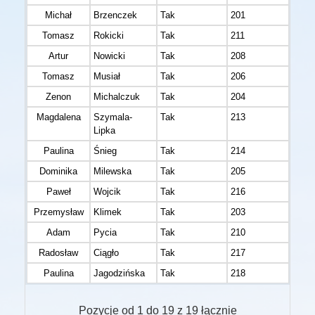
Michał
Brzenczek
Tak
201
Tomasz
Rokicki
Tak
211
Artur
Nowicki
Tak
208
Tomasz
Musiał
Tak
206
Zenon
Michalczuk
Tak
204
Magdalena
Szymala-
Tak
213
Lipka
Paulina
Śnieg
Tak
214
Dominika
Milewska
Tak
205
Paweł
Wojcik
Tak
216
Przemysław
Klimek
Tak
203
Adam
Pycia
Tak
210
Radosław
Ciągło
Tak
217
Paulina
Jagodzińska
Tak
218
Pozycje od 1 do 19 z 19 łącznie