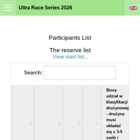
Ultra Race Series 2026
Participants List
The reserve list
View main list...
Search:
Biorę
udział w
klasyfikacji
drużynowej
- drużyna
musi
składać
się z 3-5
osób i