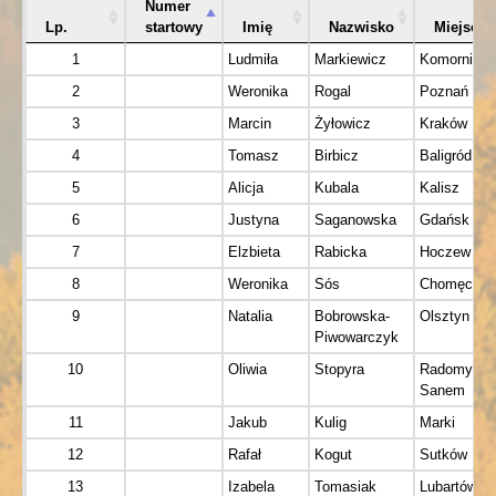
Numer
Lp.
startowy
Imię
Nazwisko
Miejsco
1
Ludmiła
Markiewicz
Komorniki
2
Weronika
Rogal
Poznań
3
Marcin
Żyłowicz
Kraków
4
Tomasz
Birbicz
Baligród
5
Alicja
Kubala
Kalisz
6
Justyna
Saganowska
Gdańsk
7
Elzbieta
Rabicka
Hoczew
8
Weronika
Sós
Chomęcice
9
Natalia
Bobrowska-
Olsztyn
Piwowarczyk
10
Oliwia
Stopyra
Radomyśl 
Sanem
11
Jakub
Kulig
Marki
12
Rafał
Kogut
Sutków
13
Izabela
Tomasiak
Lubartów