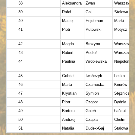
38
Aleksandra
Żwan
Warszawa
39
Rafał
Gaj
Stalowa Wo
40
Maciej
Hejdeman
Marki
41
Piotr
Putowski
Motycz
42
Magda
Brozyna
Warszawa
43
Robert
Podleś
Warszawa
44
Paulina
Wróblewska
Niepołomic
45
Gabriel
Iwańczyk
Lesko
46
Marta
Czarnecka
Knurów
47
Krystian
Symion
Stężnica
48
Piotr
Czopor
Dydnia
49
Bartosz
Goleń
Łańcut
50
Andrzej
Czapla
Chełm
51
Natalia
Dudek-Gaj
Stalowa Wo