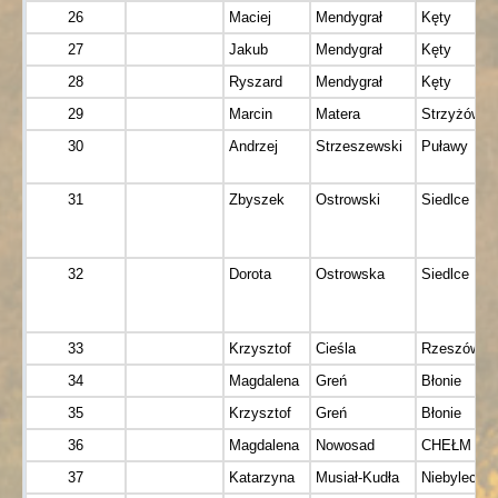
26
Maciej
Mendygrał
Kęty
27
Jakub
Mendygrał
Kęty
28
Ryszard
Mendygrał
Kęty
29
Marcin
Matera
Strzyżów
30
Andrzej
Strzeszewski
Puławy
31
Zbyszek
Ostrowski
Siedlce
32
Dorota
Ostrowska
Siedlce
33
Krzysztof
Cieśla
Rzeszów
34
Magdalena
Greń
Błonie
35
Krzysztof
Greń
Błonie
36
Magdalena
Nowosad
CHEŁM
37
Katarzyna
Musiał-Kudła
Niebylec