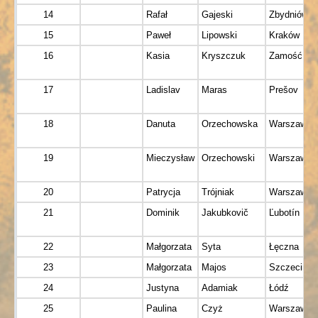
14
Rafał
Gajeski
Zbydniów
15
Paweł
Lipowski
Kraków
16
Kasia
Kryszczuk
Zamość
17
Ladislav
Maras
Prešov
18
Danuta
Orzechowska
Warszawa
19
Mieczysław
Orzechowski
Warszawa
20
Patrycja
Trójniak
Warszawa
21
Dominik
Jakubkovič
Ľubotín
22
Małgorzata
Syta
Łęczna
23
Małgorzata
Majos
Szczecin
24
Justyna
Adamiak
Łódź
25
Paulina
Czyż
Warszawa