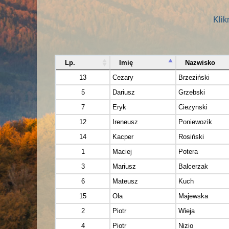
Klik
Lp.
Imię
Nazwisko
13
Cezary
Brzeziński
5
Dariusz
Grzebski
7
Eryk
Ciezynski
12
Ireneusz
Poniewozik
14
Kacper
Rosiński
1
Maciej
Potera
3
Mariusz
Balcerzak
6
Mateusz
Kuch
15
Ola
Majewska
2
Piotr
Wieja
4
Piotr
Nizio