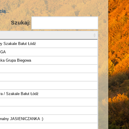
cią
...
Szukaj:
y Szakale Bałut Łódź
EGA
ka Grupa Biegowa
ra / Szakale Bałut Łódź
onalny JASIENICZANKA :)