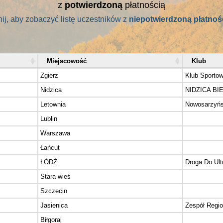
z
potwierdzoną
płatnością
nij, aby zobaczyć listę uczestników z
niepotwierdzoną płatnoś
Miejscowość
Klub
Zgierz
Klub Sportow
Nidzica
NIDZICA BI
Letownia
Nowosarzyńs
Lublin
Warszawa
Łańcut
ŁÓDŹ
Droga Do Ult
Stara wieś
Szczecin
Jasienica
Zespół Regi
Biłgoraj