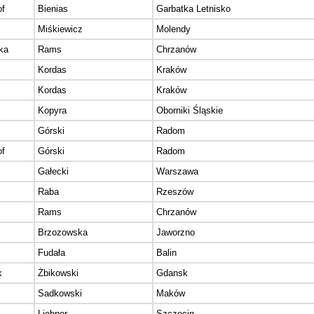
of
Bienias
Garbatka Letnisko
Miśkiewicz
Molendy
ka
Rams
Chrzanów
Kordas
Kraków
Kordas
Kraków
Kopyra
Oborniki Śląskie
Górski
Radom
of
Górski
Radom
Gałecki
Warszawa
Raba
Rzeszów
Rams
Chrzanów
Brzozowska
Jaworzno
Fudała
Balin
k
Żbikowski
Gdansk
Sadkowski
Maków
Liebner
Szczecin