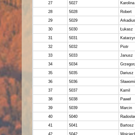
27
5027
Karolina
28
5028
Robert
29
5029
Arkadiu
30
5030
Łukasz
31
5031
Katarzy
32
5032
Piotr
33
5033
Janusz
34
5034
Grzegor
35
5035
Dariusz
36
5036
Sławomi
37
5037
Kamil
38
5038
Paweł
39
5039
Marcin
40
5040
Radosła
41
5041
Bartosz
42
5042
Wojciec