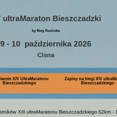
V ultraMaraton Bieszczadzki
by Bieg Rzeźnika
9 - 10 października 2026
Cisna
lamin XIV UltraMaratonu
Zapisy na biegi XIV ultraM
Bieszczadzkiego
Bieszczadzkiego
stników XIII ultraMaratonu Bieszczadzkiego 52km -