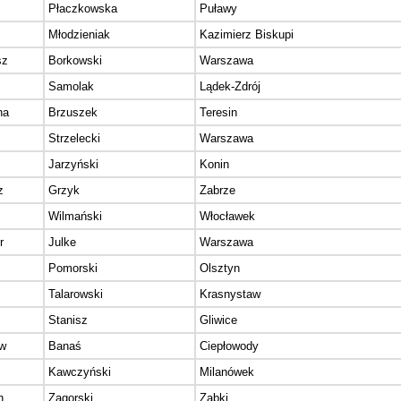
Płaczkowska
Puławy
Młodzieniak
Kazimierz Biskupi
sz
Borkowski
Warszawa
Samolak
Lądek-Zdrój
na
Brzuszek
Teresin
Strzelecki
Warszawa
Jarzyński
Konin
z
Grzyk
Zabrze
Wilmański
Włocławek
r
Julke
Warszawa
Pomorski
Olsztyn
Talarowski
Krasnystaw
Stanisz
Gliwice
w
Banaś
Ciepłowody
Kawczyński
Milanówek
h
Zagorski
Ząbki