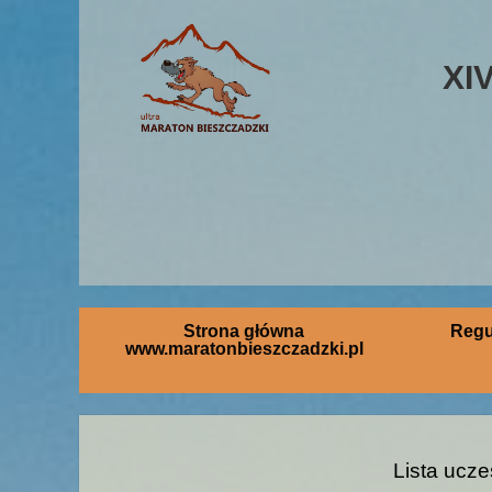
XI
Strona główna
Regu
www.maratonbieszczadzki.pl
Lista ucze