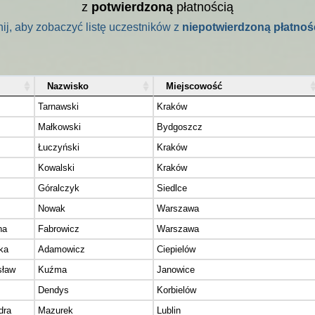
z
potwierdzoną
płatnością
nij, aby zobaczyć listę uczestników z
niepotwierdzoną płatnoś
Nazwisko
Miejscowość
Tarnawski
Kraków
Małkowski
Bydgoszcz
Łuczyński
Kraków
Kowalski
Kraków
Góralczyk
Siedlce
Nowak
Warszawa
na
Fabrowicz
Warszawa
ka
Adamowicz
Ciepielów
sław
Kuźma
Janowice
Dendys
Korbielów
dra
Mazurek
Lublin