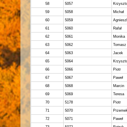
58
5057
Krzyszt
59
5058
Michał
60
5059
Agniesz
61
5060
Rafał
62
5061
Monika
63
5062
Tomasz
64
5063
Jacek
65
5064
Krzyszt
66
5066
Piotr
67
5067
Paweł
68
5068
Marcin
69
5069
Teresa
70
5178
Piotr
71
5070
Przeme
72
5071
Paweł
73
5072
Patryk