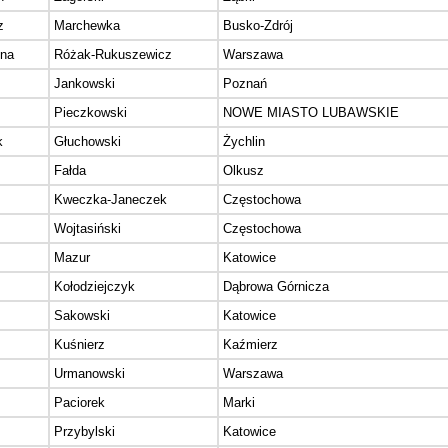
z
Marchewka
Busko-Zdrój
na
Różak-Rukuszewicz
Warszawa
Jankowski
Poznań
Pieczkowski
NOWE MIASTO LUBAWSKIE
k
Głuchowski
Żychlin
Fałda
Olkusz
Kweczka-Janeczek
Częstochowa
Wojtasiński
Częstochowa
Mazur
Katowice
Kołodziejczyk
Dąbrowa Górnicza
Sakowski
Katowice
Kuśnierz
Kaźmierz
Urmanowski
Warszawa
Paciorek
Marki
Przybylski
Katowice