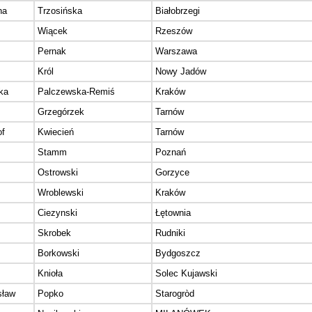
na
Trzosińska
Białobrzegi
Wiącek
Rzeszów
Pernak
Warszawa
Król
Nowy Jadów
ka
Palczewska-Remiś
Kraków
Grzegórzek
Tarnów
of
Kwiecień
Tarnów
Stamm
Poznań
Ostrowski
Gorzyce
Wroblewski
Kraków
Ciezynski
Łętownia
Skrobek
Rudniki
Borkowski
Bydgoszcz
Knioła
Solec Kujawski
sław
Popko
Starogròd