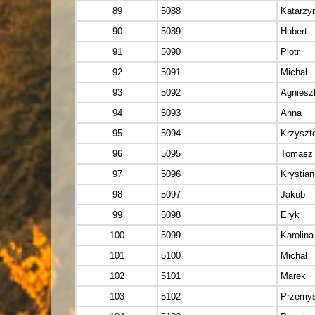
89
5088
Katarzy
90
5089
Hubert
91
5090
Piotr
92
5091
Michał
93
5092
Agniesz
94
5093
Anna
95
5094
Krzyszt
96
5095
Tomasz
97
5096
Krystian
98
5097
Jakub
99
5098
Eryk
100
5099
Karolina
101
5100
Michał
102
5101
Marek
103
5102
Przemy