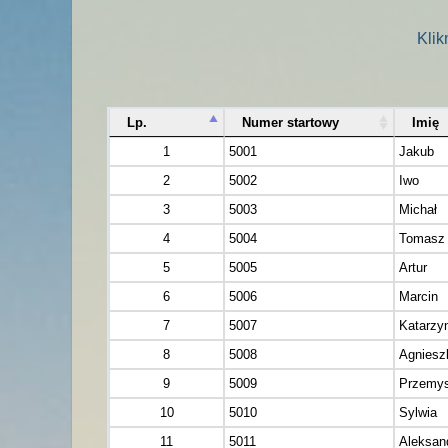
Klik
Lp.
Numer startowy
Imię
1
5001
Jakub
2
5002
Iwo
3
5003
Michał
4
5004
Tomasz
5
5005
Artur
6
5006
Marcin
7
5007
Katarzy
8
5008
Agniesz
9
5009
Przemy
10
5010
Sylwia
11
5011
Aleksan