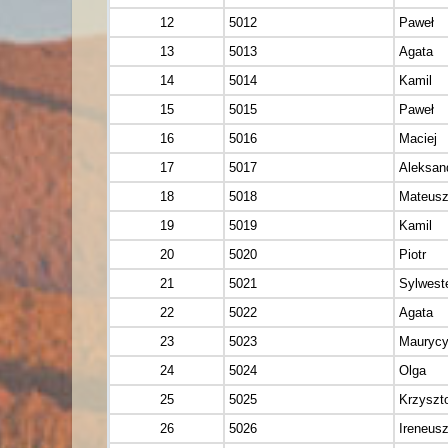
12
5012
Paweł
13
5013
Agata
14
5014
Kamil
15
5015
Paweł
16
5016
Maciej
17
5017
Aleksan
18
5018
Mateus
19
5019
Kamil
20
5020
Piotr
21
5021
Sylwest
22
5022
Agata
23
5023
Mauryc
24
5024
Olga
25
5025
Krzyszt
26
5026
Ireneus