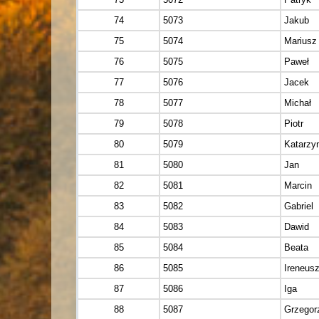
74
5073
Jakub
75
5074
Mariusz
76
5075
Paweł
77
5076
Jacek
78
5077
Michał
79
5078
Piotr
80
5079
Katarzy
81
5080
Jan
82
5081
Marcin
83
5082
Gabriel
84
5083
Dawid
85
5084
Beata
86
5085
Ireneus
87
5086
Iga
88
5087
Grzegor