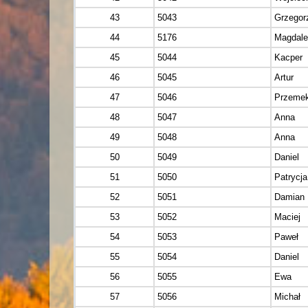
43
5043
Grzegor
44
5176
Magdale
45
5044
Kacper
46
5045
Artur
47
5046
Przeme
48
5047
Anna
49
5048
Anna
50
5049
Daniel
51
5050
Patrycja
52
5051
Damian
53
5052
Maciej
54
5053
Paweł
55
5054
Daniel
56
5055
Ewa
57
5056
Michał