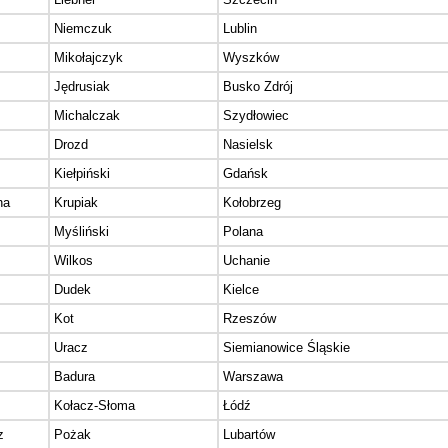
Niemczuk
Lublin
Mikołajczyk
Wyszków
Jędrusiak
Busko Zdrój
Michalczak
Szydłowiec
Drozd
Nasielsk
Kiełpiński
Gdańsk
na
Krupiak
Kołobrzeg
Myśliński
Polana
Wilkos
Uchanie
Dudek
Kielce
Kot
Rzeszów
Uracz
Siemianowice Śląskie
z
Badura
Warszawa
Kołacz-Słoma
Łódź
z
Pożak
Lubartów