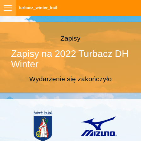
turbacz_winter_trail
Zapisy
Zapisy na 2022 Turbacz DH
Winter
Wydarzenie się zakończyło