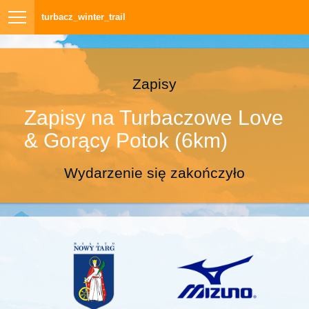
turbacz_winter_trail
Zapisy
Zapisy na Turbaczowe Love
& Gorący Potok (6km)
Wydarzenie się zakończyło