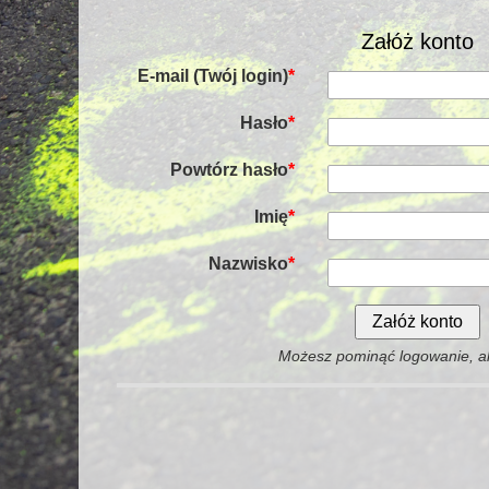
Załóż konto
E-mail (Twój login)
*
Hasło
*
Powtórz hasło
*
Imię
*
Nazwisko
*
Możesz pominąć logowanie, al