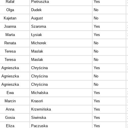
Rafał
Pietruszka
Yes
Olga
Dudek
No
Kajetan
August
No
Joanna
Szaroma
Yes
Marta
Łysiak
Yes
Renata
Michorek
No
Teresa
Maslak
No
Teresa
Maslak
No
Agnieszka
Chryścina
Yes
Agnieszka
Chryścina
No
Agnieszka
Chryścina
No
Ewa
Michalska
Yes
Marcin
Krasoń
Yes
Anna
Krzemińska
Yes
Gosia
Siwinska
Yes
Eliza
Paczuska
Yes