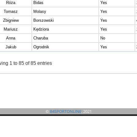
Róża
Bidas
Yes
Tomasz
Molasy
Yes
Zbigniew
Borszowski
Yes
Mariusz
Kędziora
Yes
Anna
Charuba
No
Jakub
Ogrodnik
Yes
ng 1 to 85 of 85 entries
©
B4SPORTONLINE
, 2021
©
B4SPORTONLINE
2026
e you to use the tickets form. It will allow quick contact with the organizer or system