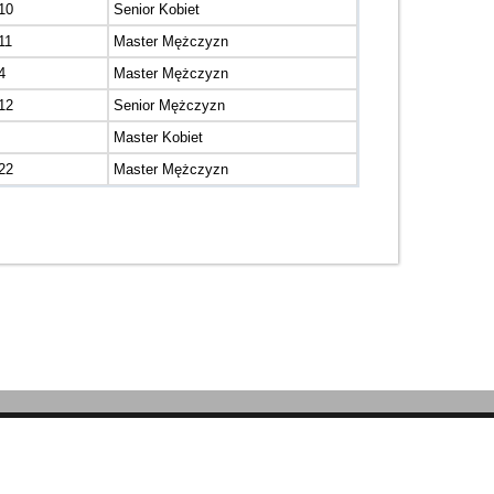
10
Senior Kobiet
11
Master Mężczyzn
4
Master Mężczyzn
12
Senior Mężczyzn
Master Kobiet
22
Master Mężczyzn
 administrator.
Click here to report a problem