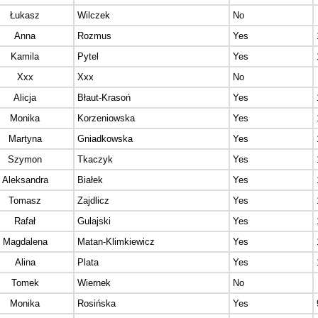
Łukasz
Wilczek
No
Anna
Rozmus
Yes
Kamila
Pytel
Yes
Xxx
Xxx
No
Alicja
Błaut-Krasoń
Yes
Monika
Korzeniowska
Yes
Martyna
Gniadkowska
Yes
Szymon
Tkaczyk
Yes
Aleksandra
Białek
Yes
Tomasz
Zajdlicz
Yes
Rafał
Gulajski
Yes
Magdalena
Matan-Klimkiewicz
Yes
Alina
Plata
Yes
Tomek
Wiernek
No
Monika
Rosińska
Yes