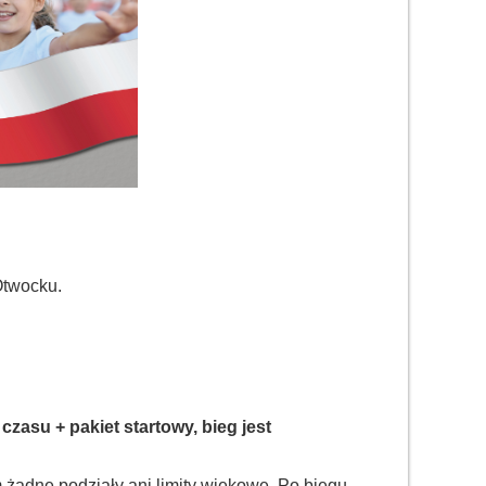
Otwocku.
czasu + pakiet startowy, bieg jest
 żadne podziały ani limity wiekowe. Po biegu