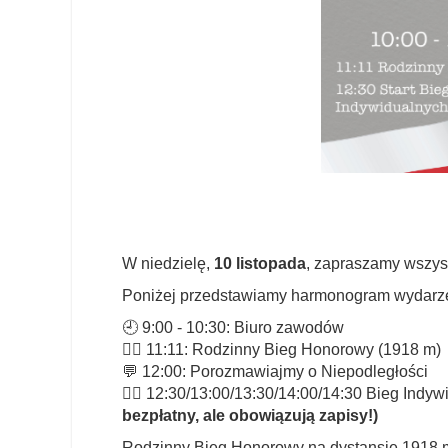
W niedzielę,
10 listopada
, zapraszamy wszyst
Poniżej przedstawiamy harmonogram wydarz
🕘 9:00 - 10:30: Biuro zawodów
🏃‍♂️ 11:11: Rodzinny Bieg Honorowy (1918 m)
💬 12:00: Porozmawiajmy o Niepodległości
🏃‍♀️ 12:30/13:00/13:30/14:00/14:30 Bieg Ind
bezpłatny, ale obowiązują zapisy!)
Rodzinny Bieg Honorowy na dystansie 1918 m j