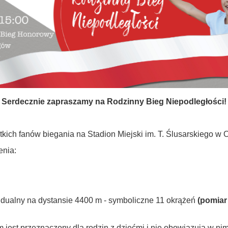
Serdecznie zapraszamy na Rodzinny Bieg Niepodległości!
kich fanów biegania na Stadion Miejski im. T. Ślusarskiego w 
enia:
ywidualny na dystansie 4400 m - symboliczne 11 okrążeń
(pomiar 
est przeznaczony dla rodzin z dziećmi i nie obowiązują w nim