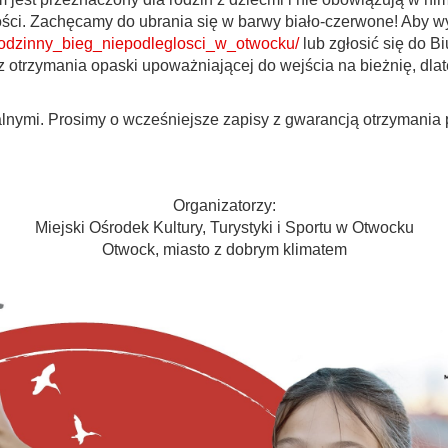
ci. Zachęcamy do ubrania się w barwy biało-czerwone! Aby wys
l/rodzinny_bieg_niepodleglosci_w_otwocku/
lub zgłosić się do 
az otrzymania opaski upoważniającej do wejścia na bieżnię, d
lnymi. Prosimy o wcześniejsze zapisy z gwarancją otrzymania p
Organizatorzy:
Miejski Ośrodek Kultury, Turystyki i Sportu w Otwocku
Otwock, miasto z dobrym klimatem