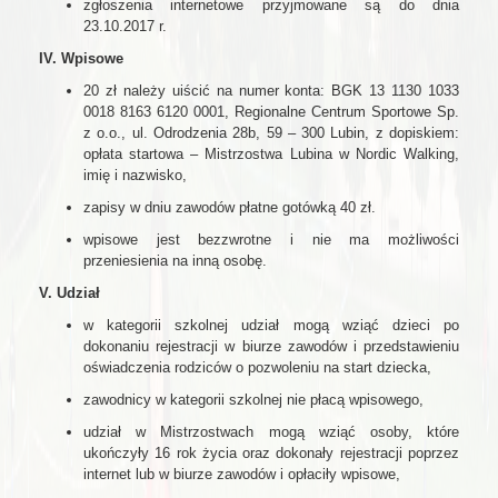
zgłoszenia internetowe przyjmowane są do dnia
23.10.2017 r.
IV. Wpisowe
20 zł należy uiścić na numer konta: BGK 13 1130 1033
0018 8163 6120 0001, Regionalne Centrum Sportowe Sp.
z o.o., ul. Odrodzenia 28b, 59 – 300 Lubin, z dopiskiem:
opłata startowa – Mistrzostwa Lubina w Nordic Walking,
imię i nazwisko,
zapisy w dniu zawodów płatne gotówką 40 zł.
wpisowe jest bezzwrotne i nie ma możliwości
przeniesienia na inną osobę.
V. Udział
w kategorii szkolnej udział mogą wziąć dzieci po
dokonaniu rejestracji w biurze zawodów i przedstawieniu
oświadczenia rodziców o pozwoleniu na start dziecka,
zawodnicy w kategorii szkolnej nie płacą wpisowego,
udział w Mistrzostwach mogą wziąć osoby, które
ukończyły 16 rok życia oraz dokonały rejestracji poprzez
internet lub w biurze zawodów i opłaciły wpisowe,