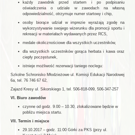
każdy zawodnik przed startem i po podpisaniu
oświadczenia o udziale w zawodach na własną
odpowiedzialność, otrzymuje numer startowy i chip,
osoby biorące udział w imprezie wyrażają zgodę na
wykorzystywanie swojego wizerunku dla promocji sportu i
rekreacji w materiałach wydawanych przez RCS,
medale okolicznościowe dla wszystkich uczestników,
dla wszystkich uczestników gorąca herbata i kawa oraz
ciepły poczęstunek,
istnieje możliwość rezerwacji taniego noclegu:
Szkolne Schronisko Młodzieżowe ul. Komisji Edukacji Narodowej
6a, tel. 76 746 67 62,
Zajazd Kresy ul. Sikorskiego 1, tel. 506-818-099, 506-347-257
VI. Biuro zawodów
czynne od godz. 9.00 – 10.30, zlokalizowane będzie w
pobliżu miejsca startu.
VII. Termin i miejsce
29.10.2017 – godz. 11:00 Górki za PKS (przy ul.