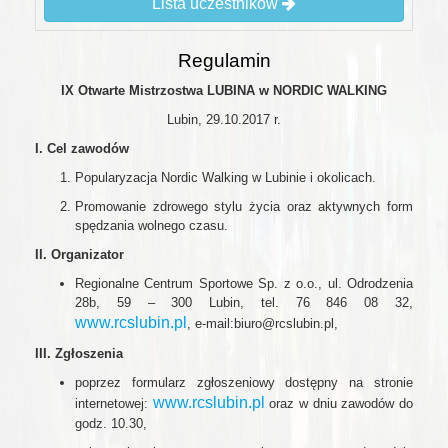
Lista uczestników
Regulamin
IX Otwarte Mistrzostwa LUBINA w NORDIC WALKING
Lubin, 29.10.2017 r.
I. Cel zawodów
Popularyzacja Nordic Walking w Lubinie i okolicach.
Promowanie zdrowego stylu życia oraz aktywnych form
spędzania wolnego czasu.
II. Organizator
Regionalne Centrum Sportowe Sp. z o.o., ul. Odrodzenia
28b, 59 – 300 Lubin, tel. 76 846 08 32,
www.rcslubin.pl
, e-mail:biuro@rcslubin.pl,
III. Zgłoszenia
poprzez formularz zgłoszeniowy dostępny na stronie
www.rcslubin.pl
internetowej:
oraz w dniu zawodów do
godz. 10.30,