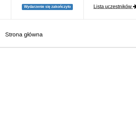
Lista uczestników
Wydarzenie się zakończyło
Strona główna