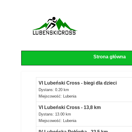
Strona główna
VI Lubeński Cross - biegi dla dzieci
Dystans: 0.20 km
Miejscowość: Lubenia
VI Lubeński Cross - 13,8 km
Dystans: 13.00 km
Miejscowość: Lubenia
IV Lubeńska Połówka - 22,5 km