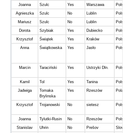
Joanna
Szulc
Yes
Warszawa
Polska
Agnieszka
Szulc
No
Lublin
Polska
Mariusz
Szulc
No
Lublin
Polska
Dorota
Szybiak
Yes
Dubiecko
Polska
Krzysztof
Świątek
Yes
Kraków
Polska
Anna
Świątkowska
Yes
Jasło
Polska
Marcin
Taraciński
Yes
Ustrzyki Dln.
Polska
Kamil
Tol
Yes
Tanina
Polska
Jadwiga
Tomaka
Yes
Rzeszów
Poland
Brylinska
Krzysztof
Trojanowski
No
sietesz
Polska
Joanna
Tylutki-Rusin
No
Rzeszów
Polska
Stanislav
Uhrin
No
Prešov
Slovensk