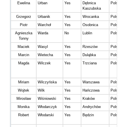
Ewelina
Urban
Yes
Dębnica
Polska
Kaszubska
Grzegorz
Urbanik
Yes
Wrocanka
Polska
Piotr
Warchoł
Yes
Osobnica
Polska
Agnieszka
Warda
No
Lublin
Polska
Tonny
Maciek
Wasyl
Yes
Rzeszów
Polska
Marcin
Wietecha
Yes
Duląbka
Polska
Magda
Wilczek
Yes
Trzciana
Polska
Miriam
Wilczyńska
Yes
Warszawa
Polska
Wojtek
Wilk
Yes
Hańczowa
Polska
Mirosław
Wiśniowski
Yes
Kraków
Polska
Monika
Włodarczyk
Yes
Andrychów
Polska
Robert
Włodarski
Yes
Będzin
Polska