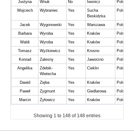
Justyna
Wnuk
No
Iwonicz
Polska
Wojciech
Wybraniec
Yes
Sucha
Polska
Beskidzka
Jacek
Wygonowski
Yes
Warszawa
Polska
Barbara
Wyroba
Yes
Kraków
Polska
Waldi
Wyroba
Yes
Kraków
Polska
Tomasz
Wyżkiewicz
Yes
Krosno
Polska
Konrad
Zalesny
Yes
Jaworzno
Polska
Angelika
Zdebik-
Yes
Cieklin
Poland
Wietecha
Dawid
Zięba
Yes
Kraków
Polska
Paweł
Zygmunt
Yes
Giedlarowa
Polska
Marcin
Żyłowicz
Yes
Kraków
Polska
Showing 1 to 148 of 148 entries