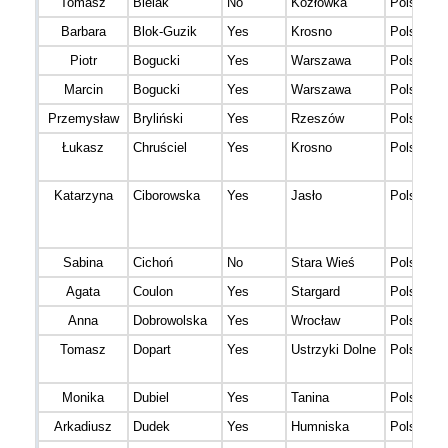
Tomasz
Bielak
No
Kozłówka
Polska
Barbara
Blok-Guzik
Yes
Krosno
Polska
Piotr
Bogucki
Yes
Warszawa
Polska
Marcin
Bogucki
Yes
Warszawa
Polska
Przemysław
Bryliński
Yes
Rzeszów
Polska
Łukasz
Chruściel
Yes
Krosno
Polska
Katarzyna
Ciborowska
Yes
Jasło
Polska
Sabina
Cichoń
No
Stara Wieś
Polska
Agata
Coulon
Yes
Stargard
Polska
Anna
Dobrowolska
Yes
Wrocław
Polska
Tomasz
Dopart
Yes
Ustrzyki Dolne
Polska
Monika
Dubiel
Yes
Tanina
Polska
Arkadiusz
Dudek
Yes
Humniska
Polska