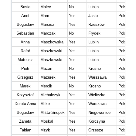
Basia
Malec
No
Lubljn
Polska
Anet
Mam
Yes
Jaslo
Polska
Bogusław
Marcisz
Yes
Rzeszów
Polska
Sebastian
Marczak
No
Frydek
Polska
Anna
Maszkowska
Yes
Lublin
Polska
Rafał
Maszkowski
Yes
Lublin
Polska
Mateusz
Maszkowski
Yes
Lublin
Polska
Piotr
Mazan
No
Krosno
Polska
Grzegorz
Mazurek
Yes
Warszawa
Polska
Marek
Mercik
No
Krosno
Polska
Krzysztof
Michalczyk
Yes
Wieliczka
Polska
Dorota Anna
Milke
Yes
Warszawa
Polska
Bogusław
Miśta-Snopek
Yes
Niegowonice
Polska
Żaneta
Moskal
Yes
Korczyna
Polska
Fabian
Mzyk
Yes
Orzesze
Polska