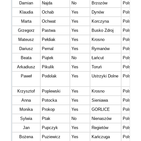
Damian
Najda
No
Brzozów
Polska
Klaudia
Ochab
Yes
Dynów
Polska
Marta
Ochwat
Yes
Korczyna
Polska
Grzegorz
Pastwa
Yes
Busko Zdroj
Polska
Mateusz
Pełdiak
Yes
Krosno
Polska
Dariusz
Pernal
Yes
Rymanów
Polska
Beata
Piątek
No
Łańcut
Polska
Arkadiusz
Pikulik
Yes
Toruń
Polska
Paweł
Podolak
Yes
Ustrzyki Dolne
Polska
Krzysztof
Poplewski
Yes
Krosno
Polska
Anna
Potocka
Yes
Sieniawa
Polska
Monika
Prokop
Yes
GORLICE
Polska
Sylwia
Ptak
No
Nienaszów
Polska
Jan
Pupczyk
Yes
Regietów
Polska
Bożena
Puziewicz
Yes
Kańczuga
Polska