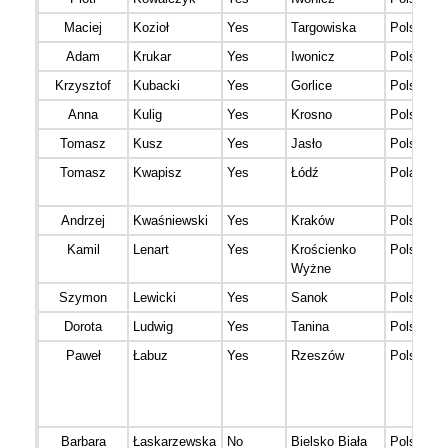
Maciej
Kozioł
Yes
Targowiska
Polska
Adam
Krukar
Yes
Iwonicz
Polska
Krzysztof
Kubacki
Yes
Gorlice
Polska
Anna
Kulig
Yes
Krosno
Polska
Tomasz
Kusz
Yes
Jasło
Polska
Tomasz
Kwapisz
Yes
Łódź
Poland
Andrzej
Kwaśniewski
Yes
Kraków
Polska
Kamil
Lenart
Yes
Krościenko
Polska
Wyżne
Szymon
Lewicki
Yes
Sanok
Polska
Dorota
Ludwig
Yes
Tanina
Polska
Paweł
Łabuz
Yes
Rzeszów
Polska
Barbara
Łaskarzewska
No
Bielsko Biała
Polska