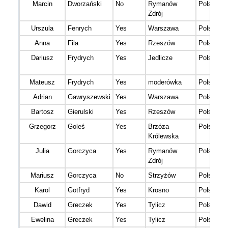
Marcin
Dworzański
No
Rymanów
Polska
Zdrój
Urszula
Fenrych
Yes
Warszawa
Polska
Anna
Fila
Yes
Rzeszów
Polska
Dariusz
Frydrych
Yes
Jedlicze
Polska
Mateusz
Frydrych
Yes
moderówka
Polska
Adrian
Gawryszewski
Yes
Warszawa
Polska
Bartosz
Gierulski
Yes
Rzeszów
Polska
Grzegorz
Goleś
Yes
Brzóza
Polska
Królewska
Julia
Gorczyca
Yes
Rymanów
Polska
Zdrój
Mariusz
Gorczyca
No
Strzyżów
Polska
Karol
Gotfryd
Yes
Krosno
Polska
Dawid
Greczek
Yes
Tylicz
Polska
Ewelina
Greczek
Yes
Tylicz
Polska