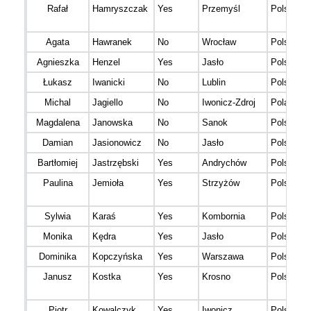
Rafał
Hamryszczak
Yes
Przemyśl
Polska
Agata
Hawranek
No
Wrocław
Polska
Agnieszka
Henzel
Yes
Jasło
Polska
Łukasz
Iwanicki
No
Lublin
Polska
Michal
Jagiello
No
Iwonicz-Zdroj
Poland
Magdalena
Janowska
No
Sanok
Polska
Damian
Jasionowicz
No
Jasło
Polska
Bartłomiej
Jastrzębski
Yes
Andrychów
Polska
Paulina
Jemioła
Yes
Strzyżów
Polska
Sylwia
Karaś
Yes
Kombornia
Polska
Monika
Kędra
Yes
Jasło
Polska
Dominika
Kopczyńska
Yes
Warszawa
Polska
Janusz
Kostka
Yes
Krosno
Polska
Piotr
Kowalczyk
Yes
Iwonicz
Polska