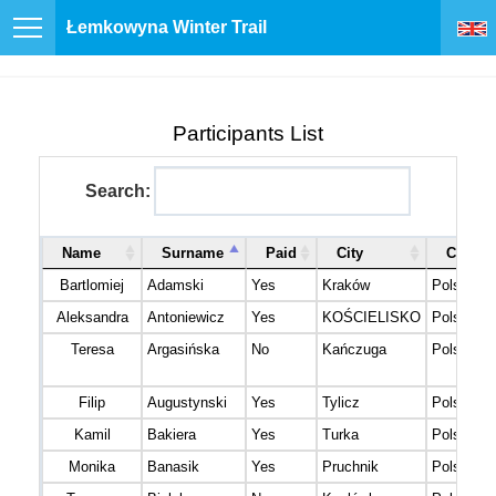
Łemkowyna Winter Trail
Participants List
Search:
Name
Surname
Paid
City
Countr
Bartlomiej
Adamski
Yes
Kraków
Polska
Aleksandra
Antoniewicz
Yes
KOŚCIELISKO
Polska
Teresa
Argasińska
No
Kańczuga
Polska
Filip
Augustynski
Yes
Tylicz
Polska
Kamil
Bakiera
Yes
Turka
Polska
Monika
Banasik
Yes
Pruchnik
Polska