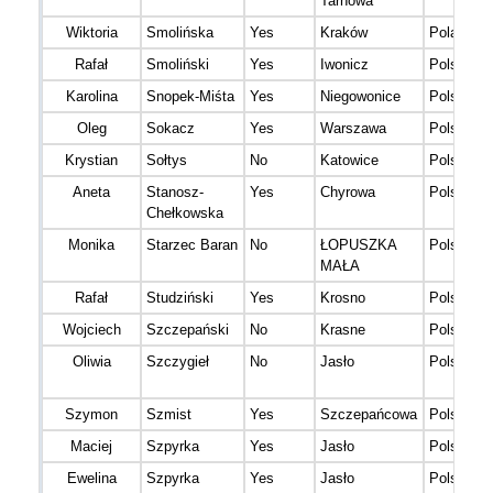
Tarnowa
Wiktoria
Smolińska
Yes
Kraków
Poland
Rafał
Smoliński
Yes
Iwonicz
Polska
Karolina
Snopek-Miśta
Yes
Niegowonice
Polska
Oleg
Sokacz
Yes
Warszawa
Polska
Krystian
Sołtys
No
Katowice
Polska
Aneta
Stanosz-
Yes
Chyrowa
Polska
Chełkowska
Monika
Starzec Baran
No
ŁOPUSZKA
Polska
MAŁA
Rafał
Studziński
Yes
Krosno
Polska
Wojciech
Szczepański
No
Krasne
Polska
Oliwia
Szczygieł
No
Jasło
Polska
Szymon
Szmist
Yes
Szczepańcowa
Polska
Maciej
Szpyrka
Yes
Jasło
Polska
Ewelina
Szpyrka
Yes
Jasło
Polska