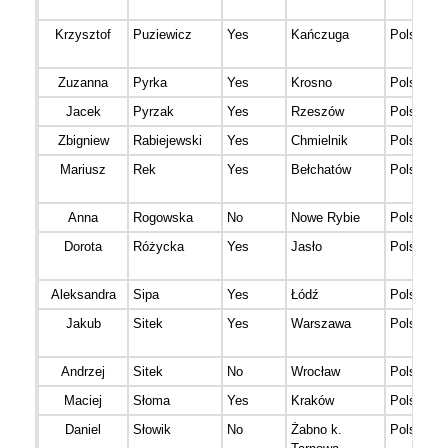
Krzysztof
Puziewicz
Yes
Kańczuga
Polska
Zuzanna
Pyrka
Yes
Krosno
Polska
Jacek
Pyrzak
Yes
Rzeszów
Polska
Zbigniew
Rabiejewski
Yes
Chmielnik
Polska
Mariusz
Rek
Yes
Bełchatów
Polska
Anna
Rogowska
No
Nowe Rybie
Polska
Dorota
Różycka
Yes
Jasło
Polska
Aleksandra
Sipa
Yes
Łódź
Polska
Jakub
Sitek
Yes
Warszawa
Polska
Andrzej
Sitek
No
Wrocław
Polska
Maciej
Słoma
Yes
Kraków
Polska
Daniel
Słowik
No
Żabno k.
Polska