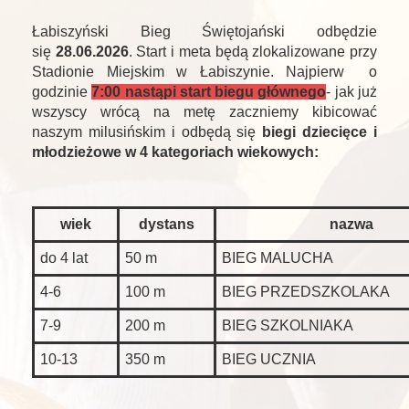
Łabiszyński Bieg Świętojański odbędzie
się
28.06.2026
. Start i meta będą zlokalizowane przy
Stadionie Miejskim w Łabiszynie. Najpierw o
godzinie
7:00 nastąpi start biegu głównego
- jak już
wszyscy wrócą na metę zaczniemy kibicować
naszym milusińskim i odbędą się
biegi dziecięce i
młodzieżowe w 4 kategoriach wiekowych:
wiek
dystans
nazwa
do 4 lat
50 m
BIEG MALUCHA
4-6
100 m
BIEG PRZEDSZKOLAKA
7-9
200 m
BIEG SZKOLNIAKA
10-13
350 m
BIEG UCZNIA