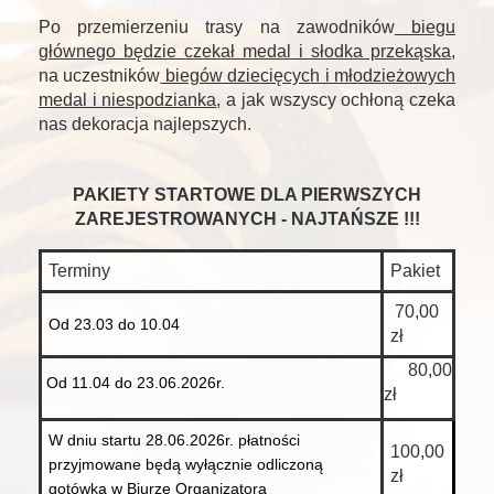
Po przemierzeniu trasy na zawodników
biegu
głównego będzie czekał medal i słodka przekąska
,
na uczestników
biegów dziecięcych i młodzieżowych
medal i niespodzianka
, a jak wszyscy ochłoną czeka
nas dekoracja najlepszych.
PAKIETY STARTOWE DLA PIERWSZYCH
ZAREJESTROWANYCH - NAJTAŃSZE !!!
Terminy
Pakiet
70,00
Od 23.03 do 10.04
zł
80,00
Od 11.04 do 23.06.2026r.
zł
W dniu startu 28.06.2026r. płatności
100,00
przyjmowane będą wyłącznie odliczoną
zł
gotówką w Biurze Organizatora