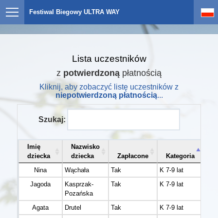
Festiwal Biegowy ULTRA WAY
Lista uczestników
z
potwierdzoną
płatnością
Kliknij, aby zobaczyć listę uczestników z
niepotwierdzoną płatnością
...
Szukaj:
Imię
Nazwisko
dziecka
dziecka
Zapłacone
Kategoria
Nina
Wąchała
Tak
K 7-9 lat
Jagoda
Kasprzak-
Tak
K 7-9 lat
Pozańska
Agata
Drutel
Tak
K 7-9 lat