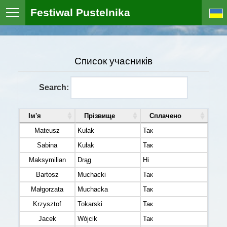
Festiwal Pustelnika
Список учасників
Search:
Ім'я
Прізвище
Сплачено
Mateusz
Kułak
Так
Sabina
Kułak
Так
Maksymilian
Drąg
Ні
Bartosz
Muchacki
Так
Małgorzata
Muchacka
Так
Krzysztof
Tokarski
Так
Jacek
Wójcik
Так