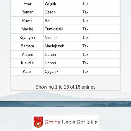
Ewa
Wójcik
Так
Roman
Czech
Так
Paweł
Szott
Так
Maciej
Tumidajski
Так
Krystyna
Niemiec
Так
Barbara
Maciejczek
Так
Antoni
Lichoń
Так
Klaudia
Lichoń
Так
Karol
Cyganik
Так
Showing 1 to 16 of 16 entries