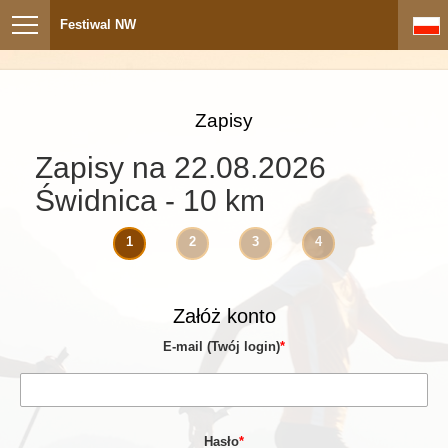
Festiwal NW
Zapisy
Zapisy na 22.08.2026
Świdnica - 10 km
1
2
3
4
Załóż konto
E-mail (Twój login)
*
Hasło
*