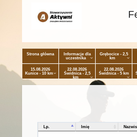
F
Strona główna
Informacje dla
Grębocice - 2,5
uczestnika
km
15.08.2026
22.08.2026
22.08.2026
Kunice - 10 km
Świdnica - 2,5
Świdnica - 5 km
km
Lp.
Imię
Nazwi