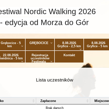
estiwal Nordic Walking 2026
- edycja od Morza do Gór
Grębocice - 5
GRĘBOCICE
8.08.2026
8.08.2026
km
Gryfice - 2,5 km
Gryfice - 5 km
22.08.2026
Rejestracja
Kontakt
Świdnica - 5 km
uczestników
Festiwalu
Lista uczestników
sko
Zapłacone
Miejscow
Brak danych