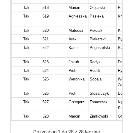
Tak
518
Marcin
Olejarski
Pruchnik
Tak
519
Agnieszka
Pasieka
Krisno
Tak
520
Mateusz
Pełdiak
Krosno
Tak
521
Arek
Piekarski
Bydgosz
Tak
522
Kamil
Pogorzelski
Białysto
Tak
523
Jakub
Radyk
Darowic
Tak
524
Piotr
Reclik
Rybnik
Tak
525
Weronika
Sobala
Wola
Zachari
Tak
526
Piotr
Ślosarczyk
Boleslaw
Tak
527
Grzegorz
Tomaszek
Kędzierz
Koźle
Tak
528
Marcin
Zimkowski
Głogów
Pozycje od 1 do 28 z 28 łącznie