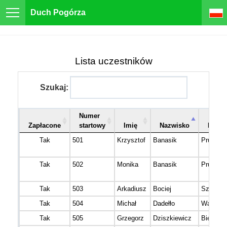
Duch Pogórza
Lista uczestników
Szukaj:
Numer
Zapłacone
startowy
Imię
Nazwisko
Miejs
Tak
501
Krzysztof
Banasik
Pruchnik
Tak
502
Monika
Banasik
Pruchnik
Tak
503
Arkadiusz
Bociej
Szczeci
Tak
504
Michał
Dadełło
Wałbrzy
Tak
505
Grzegorz
Dziszkiewicz
Bielsko 