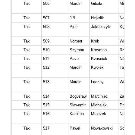
Tak
506
Marcin
Gibała
Mielec
Tak
507
Jiří
Hejkrlik
Nesovic
Tak
508
Piotr
Jakubczyk
Kędzierz
Tak
509
Norbert
Krok
Wrocław
Tak
510
Szymon
Krosman
Rzeszó
Tak
511
Pavol
Kvasniak
Námest
Tak
512
Marcin
Kwolek
Tarnów
Tak
513
Marcin
Łączny
Witryłów
Tak
514
Bogusław
Marciniec
Zagorzy
Tak
515
Sławomir
Michalak
Pruszkó
Tak
516
Karolina
Mroczek
Nowa Sa
Tak
517
Paweł
Nowakowski
Sosnowi