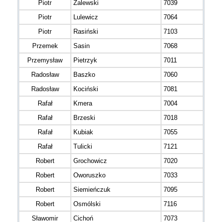
Piotr
Zalewski
7039
Piotr
Lulewicz
7064
Piotr
Rasiński
7103
Przemek
Sasin
7068
Przemysław
Pietrzyk
7011
Radosław
Baszko
7060
Radosław
Kociński
7081
Rafał
Kmera
7004
Rafał
Brzeski
7018
Rafał
Kubiak
7055
Rafał
Tulicki
7121
Robert
Grochowicz
7020
Robert
Oworuszko
7033
Robert
Siemieńczuk
7095
Robert
Osmólski
7116
Sławomir
Cichoń
7073