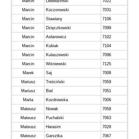
Marcin
Lebiedziński
7021
Marcin
Koczorowski
7031
Marcin
Stawiany
7106
Marcin
Dzięczkowski
7099
Marcin
Asłanowicz
7102
Marcin
Kubiak
7104
Marcin
Kulaszewski
7096
Marcin
Wiśniewski
7125
Marek
Saj
7008
Mariusz
Treściński
7059
Mariusz
Biel
7051
Marta
Kozdrowska
7006
Mateusz
Nowak
7058
Mateusz
Puchalski
7063
Mateusz
Harasim
7028
Mateusz
Garsztka
7067