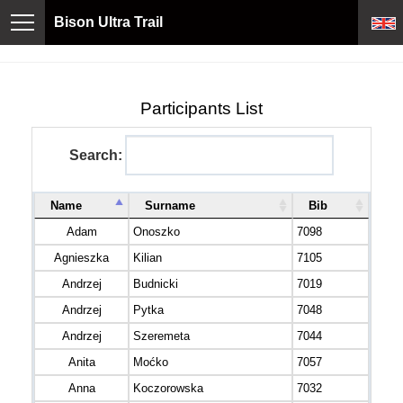
Bison Ultra Trail
Participants List
Search:
Name
Surname
Bib
Adam
Onoszko
7098
Agnieszka
Kilian
7105
Andrzej
Budnicki
7019
Andrzej
Pytka
7048
Andrzej
Szeremeta
7044
Anita
Moćko
7057
Anna
Koczorowska
7032