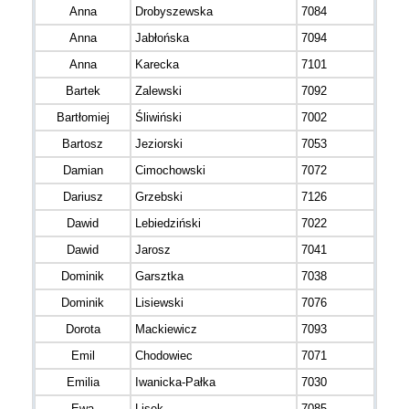
Anna
Drobyszewska
7084
Anna
Jabłońska
7094
Anna
Karecka
7101
Bartek
Zalewski
7092
Bartłomiej
Śliwiński
7002
Bartosz
Jeziorski
7053
Damian
Cimochowski
7072
Dariusz
Grzebski
7126
Dawid
Lebiedziński
7022
Dawid
Jarosz
7041
Dominik
Garsztka
7038
Dominik
Lisiewski
7076
Dorota
Mackiewicz
7093
Emil
Chodowiec
7071
Emilia
Iwanicka-Pałka
7030
Ewa
Lisek
7085