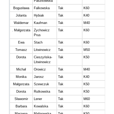
Paszkowska
Bogusława
Falkowska
Tak
K60
Jolanta
Hybiak
Tak
K40
Waldemar
Kaufman
Tak
M40
. Małgorzata
Zychowicz
Tak
K60
Prus
Ewa
Stach
Tak
K60
Tomasz
Litwinowicz
Tak
M50
Dorota
Cieszyńska-
Tak
K50
Litwinowicz
Michał
Orowicz
Tak
M40
Monika
Jarosz
Tak
K40
Małgorzata
Szewczuk
Tak
K50
Dorota
Rutkowska
Tak
K50
Sławomir
Lener
Tak
M60
Barbara
Kowalska
Tak
K60
Marzena
Malinowska
Tak
K50