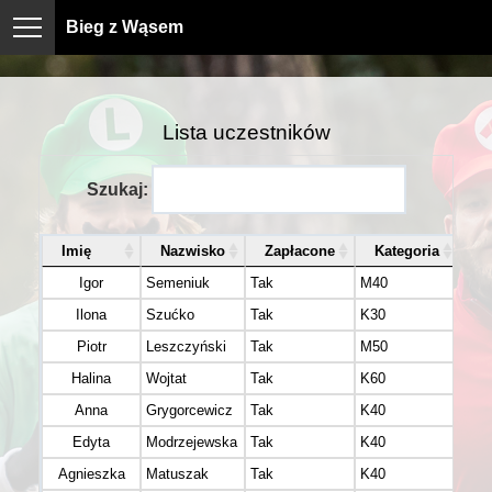
Bieg z Wąsem
Lista uczestników
Szukaj:
Imię
Nazwisko
Zapłacone
Kategoria
Igor
Semeniuk
Tak
M40
Ilona
Szućko
Tak
K30
Piotr
Leszczyński
Tak
M50
Halina
Wojtat
Tak
K60
Anna
Grygorcewicz
Tak
K40
Edyta
Modrzejewska
Tak
K40
Agnieszka
Matuszak
Tak
K40