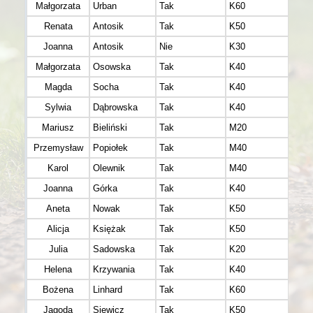
Małgorzata
Urban
Tak
K60
Renata
Antosik
Tak
K50
Joanna
Antosik
Nie
K30
Małgorzata
Osowska
Tak
K40
Magda
Socha
Tak
K40
Sylwia
Dąbrowska
Tak
K40
Mariusz
Bieliński
Tak
M20
Przemysław
Popiołek
Tak
M40
Karol
Olewnik
Tak
M40
Joanna
Górka
Tak
K40
Aneta
Nowak
Tak
K50
Alicja
Księżak
Tak
K50
Julia
Sadowska
Tak
K20
Helena
Krzywania
Tak
K40
Bożena
Linhard
Tak
K60
Jagoda
Siewicz
Tak
K50