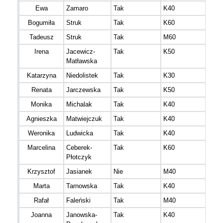
Ewa
Zamaro
Tak
K40
Bogumiła
Struk
Tak
K60
Tadeusz
Struk
Tak
M60
Irena
Jacewicz-
Tak
K50
Matławska
Katarzyna
Niedolistek
Tak
K30
Renata
Jarczewska
Tak
K50
Monika
Michalak
Tak
K40
Agnieszka
Matwiejczuk
Tak
K40
Weronika
Ludwicka
Tak
K40
Marcelina
Ceberek-
Tak
K60
Płotczyk
Krzysztof
Jasianek
Nie
M40
Marta
Tarnowska
Tak
K40
Rafał
Faleński
Tak
M40
Joanna
Janowska-
Tak
K40