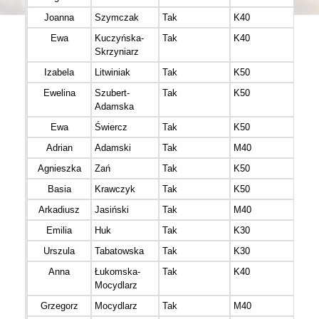
Joanna
Szymczak
Tak
K40
Ewa
Kuczyńska-
Tak
K40
Skrzyniarz
Izabela
Litwiniak
Tak
K50
Ewelina
Szubert-
Tak
K50
Adamska
Ewa
Świercz
Tak
K50
Adrian
Adamski
Tak
M40
Agnieszka
Zań
Tak
K50
Basia
Krawczyk
Tak
K50
Arkadiusz
Jasiński
Tak
M40
Emilia
Huk
Tak
K30
Urszula
Tabatowska
Tak
K30
Anna
Łukomska-
Tak
K40
Mocydlarz
Grzegorz
Mocydlarz
Tak
M40