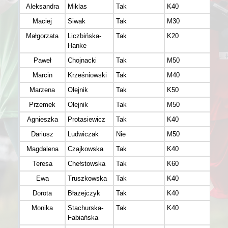
Aleksandra
Miklas
Tak
K40
Maciej
Siwak
Tak
M30
Małgorzata
Liczbińska-
Tak
K20
Hanke
Paweł
Chojnacki
Tak
M50
Marcin
Krześniowski
Tak
M40
Marzena
Olejnik
Tak
K50
Przemek
Olejnik
Tak
M50
Agnieszka
Protasiewicz
Tak
K40
Dariusz
Ludwiczak
Nie
M50
Magdalena
Czajkowska
Tak
K40
Teresa
Chełstowska
Tak
K60
Ewa
Truszkowska
Tak
K40
Dorota
Błażejczyk
Tak
K40
Monika
Stachurska-
Tak
K40
Fabiańska