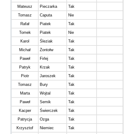
Mateusz
Pieczarka
Tak
M30
Tomasz
Caputa
Nie
M16
Rafał
Piatek
Tak
M30
Tomek
Piatek
Nie
M16
Karol
Śleziak
Tak
M20
Michał
Żontołw
Tak
M40
Paweł
Firlej
Tak
M30
Patryk
Krzak
Tak
M20
Piotr
Jaroszek
Tak
M40
Tomasz
Bury
Tak
M16
Marta
Wojtal
Tak
K40
Paweł
Semik
Tak
M40
Kacper
Świerczek
Tak
M20
Patrycja
Ozga
Tak
K40
Krzysztof
Niemiec
Tak
M60