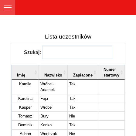
Lista uczestników
Szukaj:
Numer
Imię
Nazwisko
Zapłacone
startowy
Ka
Kamila
Wróbel-
Tak
K30
Adamek
Karolina
Foja
Tak
K40
Kasper
Wróbel
Tak
M30
Tomasz
Bury
Nie
M16
Dominik
Konkol
Tak
M20
Adrian
Wnętrzak
Nie
M40