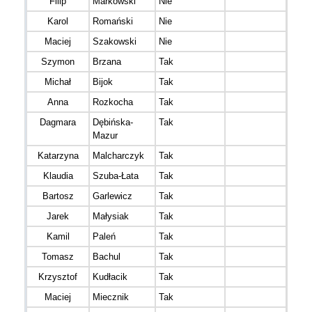
Filip
Markowski
Nie
M16
Karol
Romański
Nie
M16
Maciej
Szakowski
Nie
M20
Szymon
Brzana
Tak
M20
Michał
Bijok
Tak
M20
Anna
Rozkocha
Tak
K20
Dagmara
Dębińska-
Tak
K30
Mazur
Katarzyna
Malcharczyk
Tak
K40
Klaudia
Szuba-Łata
Tak
K20
Bartosz
Garlewicz
Tak
M30
Jarek
Małysiak
Tak
M40
Kamil
Paleń
Tak
M40
Tomasz
Bachul
Tak
M20
Krzysztof
Kudłacik
Tak
M40
Maciej
Miecznik
Tak
M40