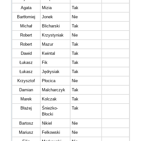
Agata
Mizia
Tak
K30
Bartłomiej
Jonek
Nie
M30
Michał
Blicharski
Tak
M30
Robert
Krzystyniak
Nie
M50
Robert
Mazur
Tak
M30
Dawid
Kwintal
Tak
M30
Łukasz
Fik
Tak
M20
Łukasz
Jędrysiak
Tak
M40
Krzysztof
Płocica
Nie
M40
Damian
Malcharczyk
Tak
M40
Marek
Kolczak
Tak
M20
Błażej
Śnieżko-
Tak
M30
Błocki
Bartosz
Nikiel
Nie
M20
Mariusz
Felkowski
Nie
M30