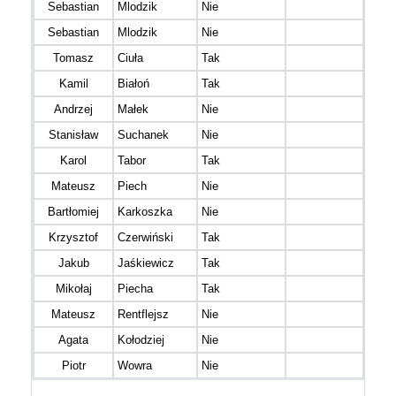
Sebastian
Mlodzik
Nie
M16
Sebastian
Mlodzik
Nie
M16
Tomasz
Ciuła
Tak
M20
Kamil
Białoń
Tak
M20
Andrzej
Małek
Nie
M30
Stanisław
Suchanek
Nie
M20
Karol
Tabor
Tak
M16
Mateusz
Piech
Nie
M16
Bartłomiej
Karkoszka
Nie
M30
Krzysztof
Czerwiński
Tak
M20
Jakub
Jaśkiewicz
Tak
M16
Mikołaj
Piecha
Tak
M16
Mateusz
Rentflejsz
Nie
M30
Agata
Kołodziej
Nie
K30
Piotr
Wowra
Nie
M30