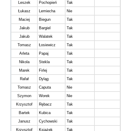
Leszek
Pochopień
Tak
M50
Łukasz
Lemiecha
Nie
M20
Maciej
Biegun
Tak
M40
Jakub
Bargiel
Tak
M20
Jakub
Walatek
Tak
M30
Tomasz
Łosiewicz
Tak
M30
Arleta
Papaj
Tak
K20
Nikola
Stekla
Tak
K20
Marek
Firlej
Tak
M30
Rafał
Dyląg
Tak
M40
Tomasz
Caputa
Nie
M16
Szymon
Worek
Nie
M20
Krzysztof
Rębacz
Tak
M30
Bartek
Kubica
Tak
M30
Janusz
Cychowski
Tak
M60
Krzysztof
Książek
Tak
M20