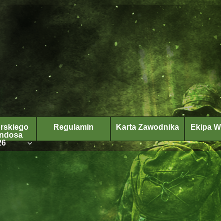
rskiego
Regulamin
Karta Zawodnika
Ekipa 
ndosa
26