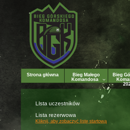
Strona główna
Bieg Małego
Bieg Gó
Komandosa
Koma
20
Lista uczestników
Lista rezerwowa
Kliknij, aby zobaczyć listę startową