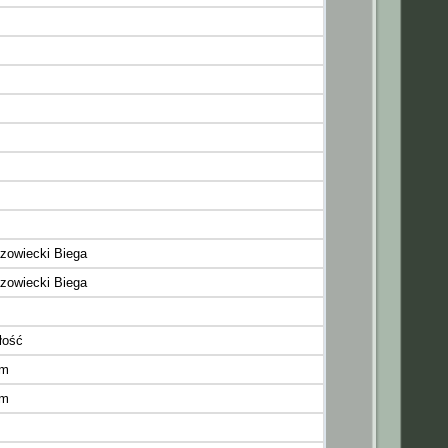
owiecki Biega
owiecki Biega
łość
ym
ym