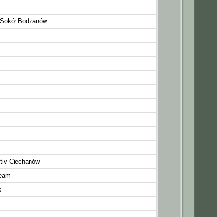
 Sokół Bodzanów
tiv Ciechanów
Team
s