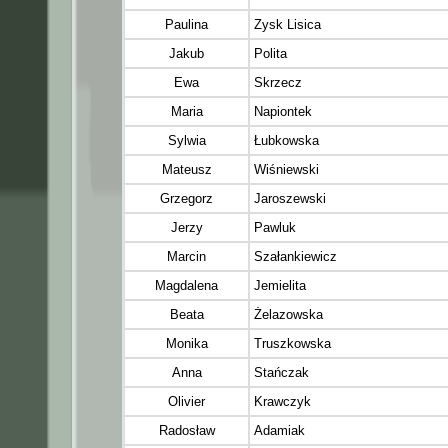
Paulina
Zysk Lisica
Jakub
Polita
Ewa
Skrzecz
Maria
Napiontek
Sylwia
Łubkowska
Mateusz
Wiśniewski
Grzegorz
Jaroszewski
Jerzy
Pawluk
Marcin
Szałankiewicz
Magdalena
Jemielita
Beata
Żelazowska
Monika
Truszkowska
Anna
Stańczak
Olivier
Krawczyk
Radosław
Adamiak