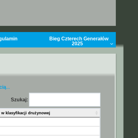
gulamin
Bieg Czterech Generałów
2025
cią
...
Szukaj:
ł w klasyfikacji drużynowej