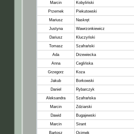
Marcin
Kobyliński
Przemek
Piekutowski
Mariusz
Naskręt
Justyna
Wawrzonkiewicz
Dariusz
Kluczyński
Tomasz
Szafrański
Ada
Drzewiecka
Anna
Ceglińska
Grzegorz
Koza
Jakub
Borkowski
Daniel
Rybarczyk
Aleksandra
Szafrańska
Marcin
Zdziarski
Dawid
Bugajewski
Marcin
Sirant
Bartosz
Ocimek