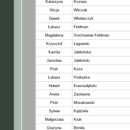
Katarzyna
Koziara
Alicja
Witczak
Dawid
Włodarczyk
Łukasz
Feldman
Magdalena
Grochowiak-Feldman
Krzysztof
Łagowski
Kamila
Jabłońska
Jarosław
Jabłoński
Piotr
Koza
Łukasz
Podrażka
Hubert
Krasnodębski
Aneta
Zastawna
Piotr
Mosakowski
Sylwia
Kądziela
Małgorzata
Kruk
Grażyna
Brinda