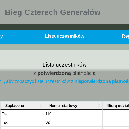
Bieg Czterech Generałów
sy
Lista uczestników
Re
Lista uczestników
z
potwierdzoną
płatnością
nij, aby zobaczyć listę uczestników z
niepotwierdzoną płatnoś
Zapłacone
Numer startowy
Biorę udzia
Tak
110
Tak
32