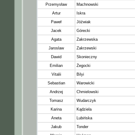
Przemysław
Machnowski
Artur
Iskra
Paweł
Jóźwiak
Jacek
Górecki
Agata
Zakrzewska
Jaroslaw
Zakrzewski
Dawid
Skonieczny
Emilian
Żegocki
Vitalii
Bilyi
Sebastian
Warowicki
Andrzej
Chmielowski
Tomasz
Wudarczyk
Karina
Kądziela
Aneta
Lubińska
Jakub
Tonder