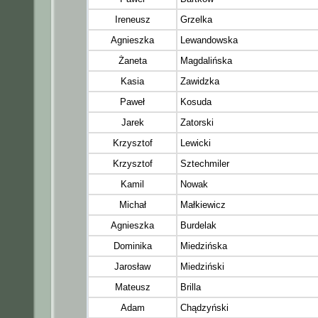
Ireneusz
Grzelka
Agnieszka
Lewandowska
Żaneta
Magdalińska
Kasia
Zawidzka
Paweł
Kosuda
Jarek
Zatorski
Krzysztof
Lewicki
Krzysztof
Sztechmiler
Kamil
Nowak
Michał
Małkiewicz
Agnieszka
Burdelak
Dominika
Miedzińska
Jarosław
Miedziński
Mateusz
Brilla
Adam
Chądzyński