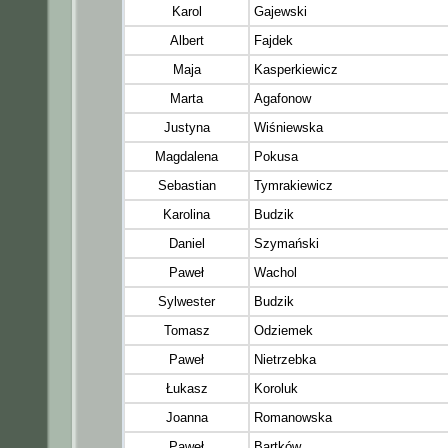
Karol
Gajewski
Albert
Fajdek
Maja
Kasperkiewicz
Marta
Agafonow
Justyna
Wiśniewska
Magdalena
Pokusa
Sebastian
Tymrakiewicz
Karolina
Budzik
Daniel
Szymański
Paweł
Wachol
Sylwester
Budzik
Tomasz
Odziemek
Paweł
Nietrzebka
Łukasz
Koroluk
Joanna
Romanowska
Paweł
Bartków