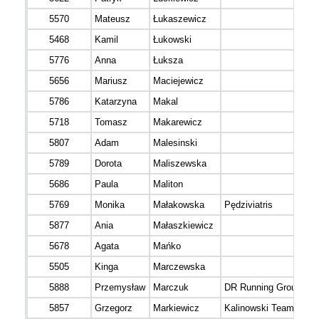
5570
Mateusz
Łukaszewicz
5468
Kamil
Łukowski
5776
Anna
Łuksza
5656
Mariusz
Maciejewicz
5786
Katarzyna
Makal
5718
Tomasz
Makarewicz
5807
Adam
Malesinski
5789
Dorota
Maliszewska
5686
Paula
Maliton
5769
Monika
Małakowska
Pędziviatris
5877
Ania
Małaszkiewicz
5678
Agata
Mańko
5505
Kinga
Marczewska
5888
Przemysław
Marczuk
DR Running Group
5857
Grzegorz
Markiewicz
Kalinowski Team