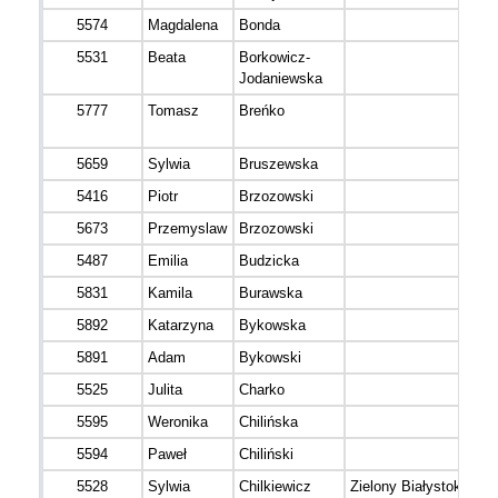
5574
Magdalena
Bonda
5531
Beata
Borkowicz-
Jodaniewska
5777
Tomasz
Breńko
5659
Sylwia
Bruszewska
5416
Piotr
Brzozowski
5673
Przemyslaw
Brzozowski
5487
Emilia
Budzicka
5831
Kamila
Burawska
5892
Katarzyna
Bykowska
5891
Adam
Bykowski
5525
Julita
Charko
5595
Weronika
Chilińska
5594
Paweł
Chiliński
5528
Sylwia
Chilkiewicz
Zielony Białystok -