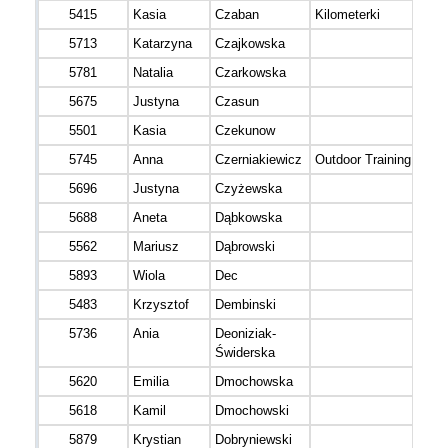
5415
Kasia
Czaban
Kilometerki
5713
Katarzyna
Czajkowska
5781
Natalia
Czarkowska
5675
Justyna
Czasun
5501
Kasia
Czekunow
5745
Anna
Czerniakiewicz
Outdoor Training
5696
Justyna
Czyżewska
5688
Aneta
Dąbkowska
5562
Mariusz
Dąbrowski
5893
Wiola
Dec
5483
Krzysztof
Dembinski
5736
Ania
Deoniziak-
Świderska
5620
Emilia
Dmochowska
5618
Kamil
Dmochowski
5879
Krystian
Dobryniewski