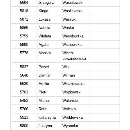
5684
Grzegorz
Wasielewski
5818
Kinga
Wasilewska
5872
Łukasz
Wasiluk
5865
Natalia
Waśko
5759
Wioleta
Wesołowska
5890
Agata
Wichowska
5778
Monika
Wiech-
Lewandowska
5837
Paweł
Wilk
5648
Damian
Wilman
5539
Emilia
Wiszniewska
5703
Piotr
Wojtkowski
5453
Michał
Wolański
5766
Rafał
Wołejko
5523
Katarzyna
Wróblewska
5800
Justyna
Wysocka