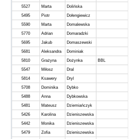
5527
Marta
Dolińska
5495
Piotr
Dołengiewicz
5590
Marta
Domalewska
5770
Adrian
Domaradzki
5695
Jakub
Domaszewski
5681
Aleksandra
Dominiak
5810
Grażyna
Dożynka
BBL
5547
Miłosz
Dral
5814
Ksawery
Dryl
5708
Dominika
Dybko
5488
Anna
Dybkowska
5481
Mateusz
Dziemiańczyk
5426
Karolina
Dzieniszewska
5442
Monika
Dzieniszewska
5479
Zofia
Dzieniszewska