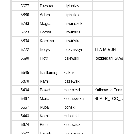
5677
Damian
Lipiszko
5886
Adam
Lipiszko
5793
Magda
Litwińczuk
5723
Dorota
Litwińska
5804
Karolina
Litwińska
5722
Borys
Lozynskyi
TEA.M RUN
5690
Piotr
Łajewski
Rozbiegani Suwałki
5645
Bartłomiej
Łakus
5870
Kamil
Łazewski
5404
Paweł
Łempicki
Kalinowski Team
5467
Maria
Łochowska
NEVER_TOO_LATE
5557
Kuba
Łoński
5443
Kamil
Łubnicki
5674
Piotr
Łucewicz
5622
Patryk
Łuckiewicz