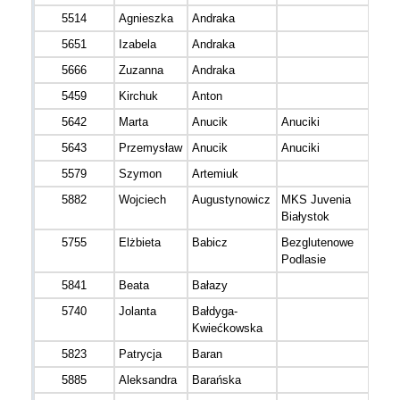
5514
Agnieszka
Andraka
5651
Izabela
Andraka
5666
Zuzanna
Andraka
5459
Kirchuk
Anton
5642
Marta
Anucik
Anuciki
5643
Przemysław
Anucik
Anuciki
5579
Szymon
Artemiuk
5882
Wojciech
Augustynowicz
MKS Juvenia
Białystok
5755
Elżbieta
Babicz
Bezglutenowe
Podlasie
5841
Beata
Bałazy
5740
Jolanta
Bałdyga-
Kwiećkowska
5823
Patrycja
Baran
5885
Aleksandra
Barańska