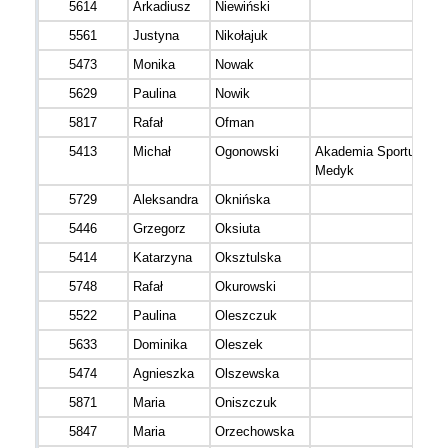
5614
Arkadiusz
Niewiński
5561
Justyna
Nikołajuk
5473
Monika
Nowak
5629
Paulina
Nowik
5817
Rafał
Ofman
5413
Michał
Ogonowski
Akademia Sportu
Medyk
5729
Aleksandra
Oknińska
5446
Grzegorz
Oksiuta
5414
Katarzyna
Oksztulska
5748
Rafał
Okurowski
5522
Paulina
Oleszczuk
5633
Dominika
Oleszek
5474
Agnieszka
Olszewska
5871
Maria
Oniszczuk
5847
Maria
Orzechowska