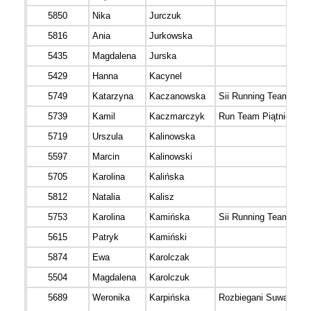
5850
Nika
Jurczuk
5816
Ania
Jurkowska
5435
Magdalena
Jurska
5429
Hanna
Kacynel
5749
Katarzyna
Kaczanowska
Sii Running Team
5739
Kamil
Kaczmarczyk
Run Team Piątnica
5719
Urszula
Kalinowska
5597
Marcin
Kalinowski
5705
Karolina
Kalińska
5812
Natalia
Kalisz
5753
Karolina
Kamińska
Sii Running Team
5615
Patryk
Kamiński
5874
Ewa
Karolczak
5504
Magdalena
Karolczuk
5689
Weronika
Karpińska
Rozbiegani Suwałki