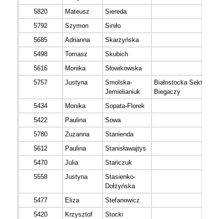
5820
Mateusz
Siereda
5792
Szymon
Siniło
5685
Adrianna
Skarżyńska
5498
Tomasz
Skubich
5616
Monika
Słowikowska
5757
Justyna
Smolska-
Białostocka Sekta
Jemielianiuk
Biegaczy
5434
Monika
Sopata-Florek
5422
Paulina
Sowa
5780
Zuzanna
Stanienda
5612
Paulina
Stanisławajtys
5470
Julia
Stańczuk
5558
Justyna
Stasienko-
Dołżyńska
5477
Eliza
Stefanowicz
5420
Krzysztof
Stocki