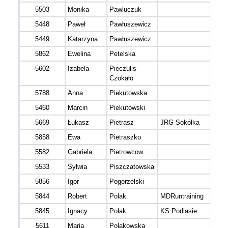
5503
Monika
Pawluczuk
5448
Paweł
Pawłuszewicz
5449
Katarzyna
Pawłuszewicz
5862
Ewelina
Petelska
5602
Izabela
Pieczulis-
Czokało
5788
Anna
Piekutowska
5460
Marcin
Piekutowski
5669
Łukasz
Pietrasz
JRG Sokółka
5858
Ewa
Pietraszko
5582
Gabriela
Pietrowcow
5533
Sylwia
Piszczatowska
5856
Igor
Pogorzelski
5844
Robert
Polak
MDRuntraining
5845
Ignacy
Polak
KS Podlasie
5611
Maria
Polakowska