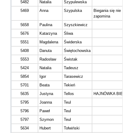
5482
Natalia
Szypulewska
5469
Anna
Szypulska
Biegania się nie
zapomina
5658
Paulina
Szyszkiewicz
5676
Katarzyna
Śliwa
5551
Magdalena
Świderska
5408
Danuta
Świętochowska
5553
Radosław
Świstak
5424
Natalia
Tadeusz
5854
Igor
Tarasewicz
5701
Beata
Tekień
5635
Justyna
Tellos
HAJNÓWKA BIEGA
5795
Joanna
Teul
5796
Paweł
Teul
5797
Szymon
Teul
5634
Hubert
Tołwiński