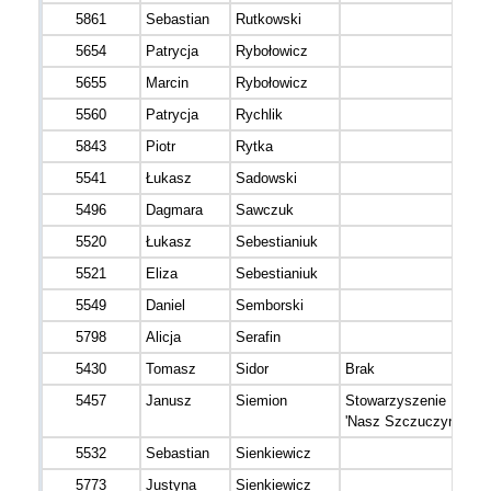
5861
Sebastian
Rutkowski
5654
Patrycja
Rybołowicz
5655
Marcin
Rybołowicz
5560
Patrycja
Rychlik
5843
Piotr
Rytka
5541
Łukasz
Sadowski
5496
Dagmara
Sawczuk
5520
Łukasz
Sebestianiuk
5521
Eliza
Sebestianiuk
5549
Daniel
Semborski
5798
Alicja
Serafin
5430
Tomasz
Sidor
Brak
5457
Janusz
Siemion
Stowarzyszenie
'Nasz Szczuczyn'
5532
Sebastian
Sienkiewicz
5773
Justyna
Sienkiewicz