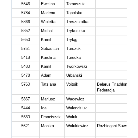
5546
Ewelina
Tomaszuk
5784
Marlena
Topolska
5866
Wioletta
Treszczotka
5852
Michal
Trykoszko
5650
Kamil
Tryląg
5751
Sebastian
Turczuk
5418
Karolina
Turecka
5480
Kamil
Tworkowski
5478
Adam
Urbański
5760
Tatsiana
Voitsik
Belarus Triathlon
Federacja
5867
Mariusz
Wacewicz
5444
Iga
Walendziuk
5530
Franciszek
Waluk
5621
Monika
Walukiewicz
Rozbiegani Suwałki