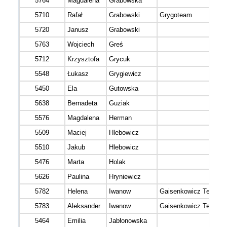
5764
Magdalena
Grabowska
5710
Rafał
Grabowski
Grygoteam
5720
Janusz
Grabowski
5763
Wojciech
Greś
5712
Krzysztofa
Grycuk
5548
Łukasz
Grygiewicz
5450
Ela
Gutowska
5638
Bernadeta
Guziak
5576
Magdalena
Herman
5509
Maciej
Hlebowicz
5510
Jakub
Hlebowicz
5476
Marta
Holak
5626
Paulina
Hryniewicz
5782
Helena
Iwanow
Gaisenkowicz Team
5783
Aleksander
Iwanow
Gaisenkowicz Team
5464
Emilia
Jabłonowska