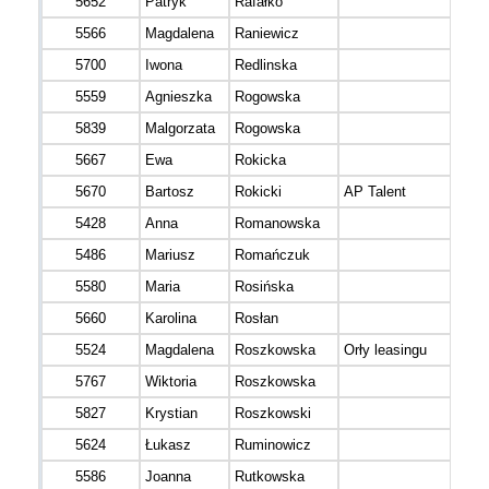
5652
Patryk
Rafałko
5566
Magdalena
Raniewicz
5700
Iwona
Redlinska
5559
Agnieszka
Rogowska
5839
Malgorzata
Rogowska
5667
Ewa
Rokicka
5670
Bartosz
Rokicki
AP Talent
5428
Anna
Romanowska
5486
Mariusz
Romańczuk
5580
Maria
Rosińska
5660
Karolina
Rosłan
5524
Magdalena
Roszkowska
Orły leasingu
5767
Wiktoria
Roszkowska
5827
Krystian
Roszkowski
5624
Łukasz
Ruminowicz
5586
Joanna
Rutkowska