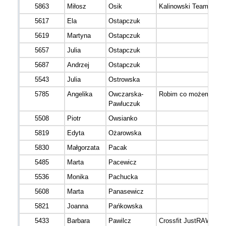
5863
Miłosz
Osik
Kalinowski Team
5617
Ela
Ostapczuk
5619
Martyna
Ostapczuk
5657
Julia
Ostapczuk
5687
Andrzej
Ostapczuk
5543
Julia
Ostrowska
5785
Angelika
Owczarska-
Robim co możem
Pawluczuk
5508
Piotr
Owsianko
5819
Edyta
Ożarowska
5830
Małgorzata
Pacak
5485
Marta
Pacewicz
5536
Monika
Pachucka
5608
Marta
Panasewicz
5821
Joanna
Pańkowska
5433
Barbara
Pawilcz
Crossfit JustRAW