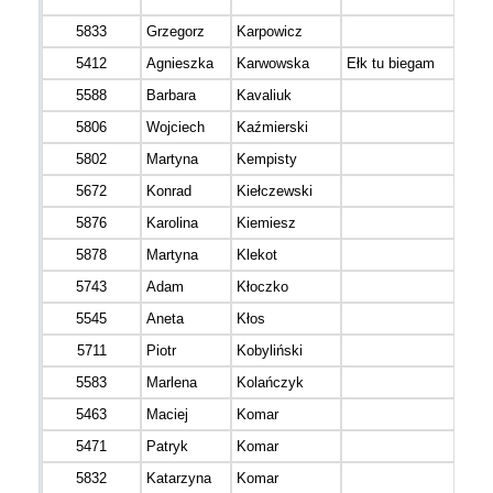
5833
Grzegorz
Karpowicz
5412
Agnieszka
Karwowska
Ełk tu biegam
5588
Barbara
Kavaliuk
5806
Wojciech
Kaźmierski
5802
Martyna
Kempisty
5672
Konrad
Kiełczewski
5876
Karolina
Kiemiesz
5878
Martyna
Klekot
5743
Adam
Kłoczko
5545
Aneta
Kłos
5711
Piotr
Kobyliński
5583
Marlena
Kolańczyk
5463
Maciej
Komar
5471
Patryk
Komar
5832
Katarzyna
Komar