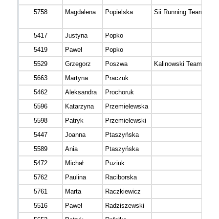
5758
Magdalena
Popielska
Sii Running Team
5417
Justyna
Popko
5419
Paweł
Popko
5529
Grzegorz
Poszwa
Kalinowski Team
5663
Martyna
Praczuk
5462
Aleksandra
Prochoruk
5596
Katarzyna
Przemielewska
5598
Patryk
Przemielewski
5447
Joanna
Ptaszyńska
5589
Ania
Ptaszyńska
5472
Michał
Puziuk
5762
Paulina
Raciborska
5761
Marta
Raczkiewicz
5516
Paweł
Radziszewski