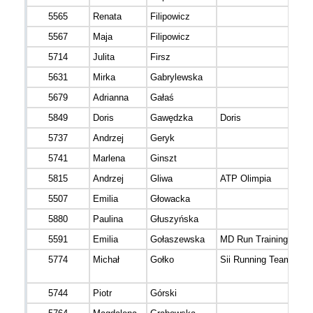
5565
Renata
Filipowicz
5567
Maja
Filipowicz
5714
Julita
Firsz
5631
Mirka
Gabrylewska
5679
Adrianna
Gałaś
5849
Doris
Gawędzka
Doris
5737
Andrzej
Geryk
5741
Marlena
Ginszt
5815
Andrzej
Gliwa
ATP Olimpia
5507
Emilia
Głowacka
5880
Paulina
Głuszyńska
5591
Emilia
Gołaszewska
MD Run Training
5774
Michał
Gołko
Sii Running Team
5744
Piotr
Górski