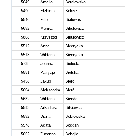
5649
Amelia
Bargłowska
5490
Elżbieta
Bekisz
5540
Filip
Bialowas
5692
Monika
Bibułowicz
5868
Krzysztof
Bibułowicz
5512
Anna
Biedrycka
5513
Wiktoria
Biedrycka
5738
Joanna
Bielecka
5581
Patrycja
Bielska
5458
Jakub
Bierć
5604
Aleksandra
Bierć
5632
Wiktoria
Bieryło
5593
Arkadiusz
Bilkiewicz
5592
Diana
Bobrowska
5578
Agata
Bogdan
5662
Zuzanna
Bohojło