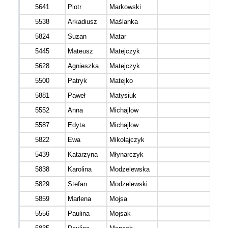
5641
Piotr
Markowski
5538
Arkadiusz
Maślanka
5824
Suzan
Matar
5445
Mateusz
Matejczyk
5628
Agnieszka
Matejczyk
5500
Patryk
Matejko
5881
Paweł
Matysiuk
5552
Anna
Michajłow
5587
Edyta
Michajłow
5822
Ewa
Mikołajczyk
5439
Katarzyna
Młynarczyk
5838
Karolina
Modzelewska
5829
Stefan
Modzelewski
5859
Marlena
Mojsa
5556
Paulina
Mojsak