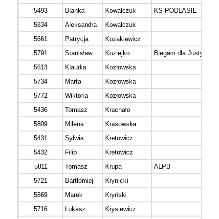
5493
Blanka
Kowalczuk
KS PODLASIE
5834
Aleksandra
Kowalczuk
5661
Patrycja
Kozakiewicz
5791
Stanisław
Koziejko
Biegam dla Justysi
5613
Klaudia
Kozłowska
5734
Marta
Kozłowska
5772
Wiktoria
Kozłowska
5436
Tomasz
Krachało
5809
Milena
Krasowska
5431
Sylwia
Kretowicz
5432
Filip
Kretowicz
5811
Tomasz
Krupa
ALPB
5721
Bartłomiej
Krynicki
5869
Marek
Kryński
5716
Łukasz
Krysiewicz