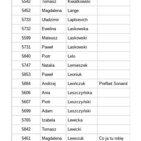
5542
Tomasz
Kwiatkowski
5452
Magdalena
Lange
5733
Uladzimir
Laptsevich
5732
Ewelina
Laskowska
5599
Mateusz
Laskowski
5731
Paweł
Laskowski
5840
Piotr
Lelo
5747
Natalia
Lemieszek
5853
Paweł
Leoniuk
5884
Andrzej
Leończuk
Prefbet Sonarol
5606
Ania
Leszczyńska
5607
Piotr
Leszczyński
5699
Adam
Leszczyński
5765
Izabela
Lewicka
5842
Tomasz
Lewicki
5461
Magdalena
Lewszuk
Co ja tu robię