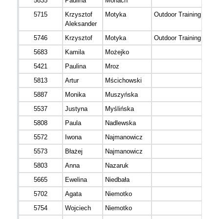
5835
Paulina
Monach
5715
Krzysztof
Motyka
Outdoor Training
Aleksander
5746
Krzysztof
Motyka
Outdoor Training
5683
Kamila
Możejko
5421
Paulina
Mroz
5813
Artur
Mścichowski
5887
Monika
Muszyńska
5537
Justyna
Myślińska
5808
Paula
Nadlewska
5572
Iwona
Najmanowicz
5573
Błażej
Najmanowicz
5803
Anna
Nazaruk
5665
Ewelina
Niedbała
5702
Agata
Niemotko
5754
Wojciech
Niemotko