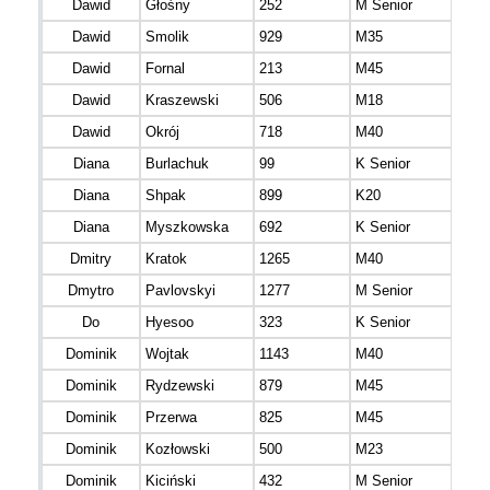
Dawid
Głośny
252
M Senior
mazo
Dawid
Smolik
929
M35
mazo
Dawid
Fornal
213
M45
lube
Dawid
Kraszewski
506
M18
mazo
Dawid
Okrój
718
M40
mazo
Diana
Burlachuk
99
K Senior
mazo
Diana
Shpak
899
K20
mazo
Diana
Myszkowska
692
K Senior
mazo
Dmitry
Kratok
1265
M40
mazo
Dmytro
Pavlovskyi
1277
M Senior
mazo
Do
Hyesoo
323
K Senior
Dominik
Wojtak
1143
M40
mazo
Dominik
Rydzewski
879
M45
mazo
Dominik
Przerwa
825
M45
mazo
Dominik
Kozłowski
500
M23
mazo
Dominik
Kiciński
432
M Senior
mazo