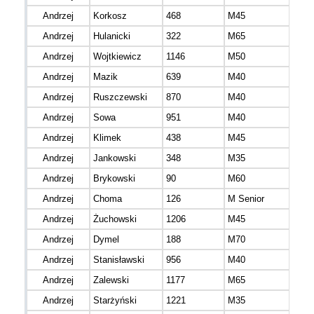
Andrzej
Korkosz
468
M45
Andrzej
Hulanicki
322
M65
Andrzej
Wojtkiewicz
1146
M50
Andrzej
Mazik
639
M40
Andrzej
Ruszczewski
870
M40
Andrzej
Sowa
951
M40
Andrzej
Klimek
438
M45
Andrzej
Jankowski
348
M35
mazo
Andrzej
Brykowski
90
M60
łódz
Andrzej
Choma
126
M Senior
mazo
Andrzej
Żuchowski
1206
M45
mazo
Andrzej
Dymel
188
M70
mazo
Andrzej
Stanisławski
956
M40
mazo
Andrzej
Zalewski
1177
M65
mazo
Andrzej
Starżyński
1221
M35
lube