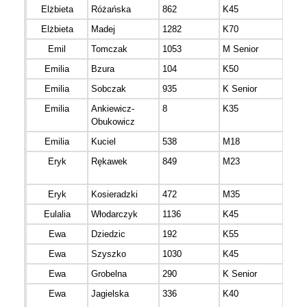
Elżbieta
Różańska
862
K45
mazo
Elżbieta
Madej
1282
K70
mało
Emil
Tomczak
1053
M Senior
mazo
Emilia
Bzura
104
K50
Emilia
Sobczak
935
K Senior
mazo
Emilia
Ankiewicz-
8
K35
mazo
Obukowicz
Emilia
Kuciel
538
M18
mazo
Eryk
Rękawek
849
M23
mazo
Eryk
Kosieradzki
472
M35
mazo
Eulalia
Włodarczyk
1136
K45
Ewa
Dziedzic
192
K55
Ewa
Szyszko
1030
K45
mazo
Ewa
Grobelna
290
K Senior
mazo
Ewa
Jagielska
336
K40
mazo