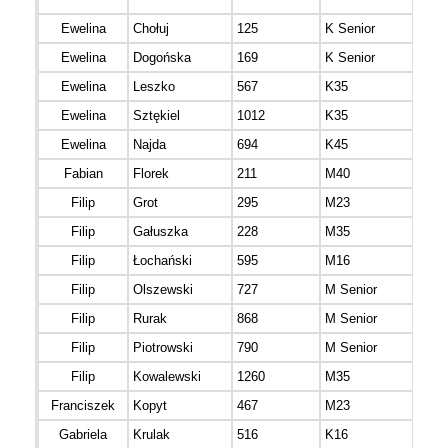
Ewelina
Chołuj
125
K Senior
mazo
Ewelina
Dogońska
169
K Senior
mazo
Ewelina
Leszko
567
K35
mazo
Ewelina
Sztękiel
1012
K35
mazo
Ewelina
Najda
694
K45
mazo
Fabian
Florek
211
M40
mazo
Filip
Grot
295
M23
Filip
Gałuszka
228
M35
mazo
Filip
Łochański
595
M16
mazo
Filip
Olszewski
727
M Senior
mazo
Filip
Rurak
868
M Senior
mazo
Filip
Piotrowski
790
M Senior
mazo
Filip
Kowalewski
1260
M35
mazo
Franciszek
Kopyt
467
M23
mazo
Gabriela
Krulak
516
K16
mazo