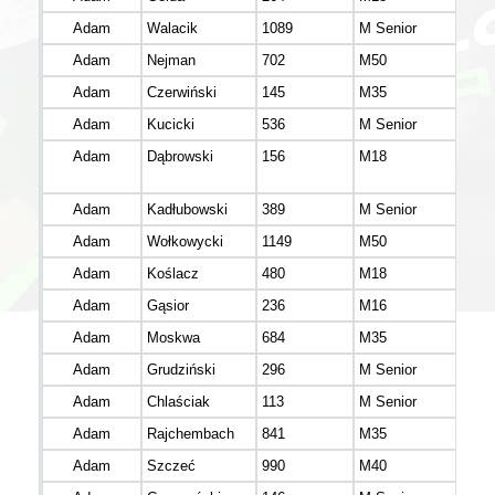
Adam
Walacik
1089
M Senior
Adam
Nejman
702
M50
Adam
Czerwiński
145
M35
mało
Adam
Kucicki
536
M Senior
Adam
Dąbrowski
156
M18
mazo
Adam
Kadłubowski
389
M Senior
mazo
Adam
Wołkowycki
1149
M50
mazo
Adam
Koślacz
480
M18
mazo
Adam
Gąsior
236
M16
mazo
Adam
Moskwa
684
M35
mazo
Adam
Grudziński
296
M Senior
lube
Adam
Chlaściak
113
M Senior
mazo
Adam
Rajchembach
841
M35
mazo
Adam
Szczeć
990
M40
mazo