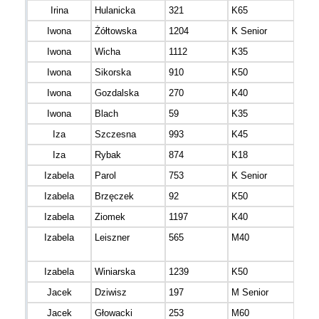
Irina
Hulanicka
321
K65
Iwona
Żółtowska
1204
K Senior
Iwona
Wicha
1112
K35
mazo
Iwona
Sikorska
910
K50
mazo
Iwona
Gozdalska
270
K40
mazo
Iwona
Blach
59
K35
mazo
Iza
Szczesna
993
K45
Iza
Rybak
874
K18
mazo
Izabela
Parol
753
K Senior
mazo
Izabela
Brzęczek
92
K50
Izabela
Ziomek
1197
K40
mazo
Izabela
Leiszner
565
M40
śląs
Izabela
Winiarska
1239
K50
mazo
Jacek
Dziwisz
197
M Senior
Jacek
Głowacki
253
M60