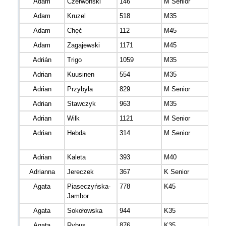
Adam
Czerwoński
146
M Senior
mazo
Adam
Kruzel
518
M35
mazo
Adam
Chęć
112
M45
mazo
Adam
Zagajewski
1171
M45
mazo
Adrián
Trigo
1059
M35
Adrian
Kuusinen
554
M35
mazo
Adrian
Przybyła
829
M Senior
łódz
Adrian
Stawczyk
963
M35
mazo
Adrian
Wilk
1121
M Senior
zach
Adrian
Hebda
314
M Senior
mazo
Adrian
Kaleta
393
M40
mazo
Adrianna
Jereczek
367
K Senior
Agata
Piaseczyńska-
778
K45
mazo
Jambor
Agata
Sokołowska
944
K35
Agata
Rybus
876
K35