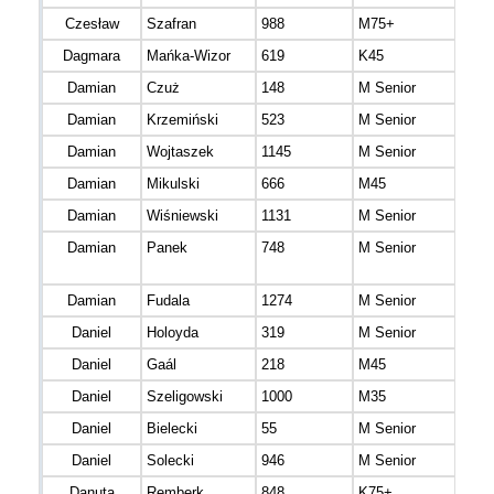
Czesław
Szafran
988
M75+
mazo
Dagmara
Mańka-Wizor
619
K45
mazo
Damian
Czuż
148
M Senior
mazo
Damian
Krzemiński
523
M Senior
Damian
Wojtaszek
1145
M Senior
łódz
Damian
Mikulski
666
M45
mazo
Damian
Wiśniewski
1131
M Senior
kuja
Damian
Panek
748
M Senior
mazo
Damian
Fudala
1274
M Senior
mazo
Daniel
Holoyda
319
M Senior
Daniel
Gaál
218
M45
Daniel
Szeligowski
1000
M35
Daniel
Bielecki
55
M Senior
mazo
Daniel
Solecki
946
M Senior
mazo
Danuta
Remberk
848
K75+
mazo