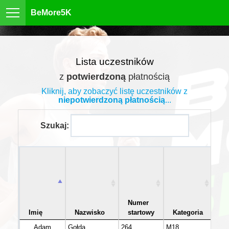
BeMore5K
Lista uczestników
z
potwierdzoną
płatnością
Kliknij, aby zobaczyć listę uczestników z
niepotwierdzoną płatnością
...
Szukaj:
Numer
Imię
Nazwisko
startowy
Kategoria
W
Adam
Gołda
264
M18
mazo