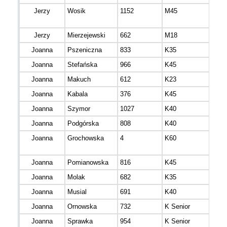
Jerzy
Wosik
1152
M45
mazo
Jerzy
Mierzejewski
662
M18
mazo
Joanna
Pszeniczna
833
K35
mazo
Joanna
Stefańska
966
K45
mazo
Joanna
Makuch
612
K23
Joanna
Kabala
376
K45
Joanna
Szymor
1027
K40
mazo
Joanna
Podgórska
808
K40
mazo
Joanna
Grochowska
4
K60
mazo
Joanna
Pomianowska
816
K45
mazo
Joanna
Molak
682
K35
mazo
Joanna
Musial
691
K40
mazo
Joanna
Ornowska
732
K Senior
mazo
Joanna
Sprawka
954
K Senior
mazo