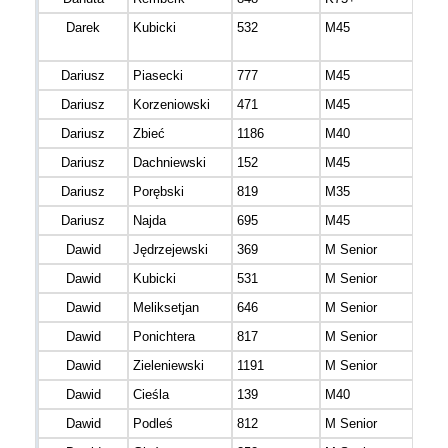
Darek
Kubicki
532
M45
warm
mazu
Dariusz
Piasecki
777
M45
Dariusz
Korzeniowski
471
M45
Dariusz
Zbieć
1186
M40
mazo
Dariusz
Dachniewski
152
M45
pomo
Dariusz
Porębski
819
M35
mazo
Dariusz
Najda
695
M45
mazo
Dawid
Jędrzejewski
369
M Senior
Dawid
Kubicki
531
M Senior
Dawid
Meliksetjan
646
M Senior
mazo
Dawid
Ponichtera
817
M Senior
Dawid
Zieleniewski
1191
M Senior
mazo
Dawid
Cieśla
139
M40
mazo
Dawid
Podleś
812
M Senior
mazo