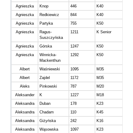
Agnieszka
Knop
446
K40
mazo
Agnieszka
Redkiewicz
844
K40
mazo
Agnieszka
Partyka
755
K50
mazo
Agnieszka
Ragus-
1211
K Senior
mazo
Suszczyńska
Agnieszka
Górska
1247
K50
śląs
Agnieszka
Winnicka-
1292
K50
mazo
Mackenthun
Albert
Waśniewski
1095
M35
mazo
Albert
Zajdel
1172
M35
mazo
Aleks
Pinkowski
787
M20
mazo
Aleksander
K
1227
M18
mazo
Aleksandra
Duban
178
K23
Aleksandra
Chadam
110
K45
mazo
Aleksandra
Giżyńska
242
K16
mazo
Aleksandra
Wąsowska
1097
K23
mazo