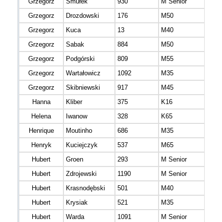
Grzegorz
Smułek
930
M Senior
mazo
Grzegorz
Drozdowski
176
M50
mazo
Grzegorz
Kuca
13
M40
mazo
Grzegorz
Sabak
884
M50
mazo
Grzegorz
Podgórski
809
M55
mazo
Grzegorz
Wartałowicz
1092
M35
mazo
Grzegorz
Skibniewski
917
M45
mazo
Hanna
Kliber
375
K16
mazo
Helena
Iwanow
328
K65
podl
Henrique
Moutinho
686
M35
Henryk
Kuciejczyk
537
M65
mazo
Hubert
Groen
293
M Senior
Hubert
Zdrojewski
1190
M Senior
Hubert
Krasnodębski
501
M40
mazo
Hubert
Krysiak
521
M35
Hubert
Warda
1091
M Senior
lube