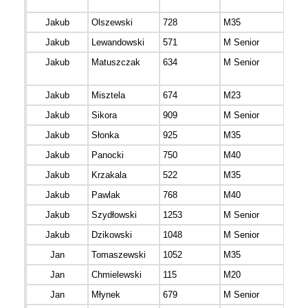
Jakub
Olszewski
728
M35
mazo
Jakub
Lewandowski
571
M Senior
mazo
Jakub
Matuszczak
634
M Senior
mazo
Jakub
Misztela
674
M23
mazo
Jakub
Sikora
909
M Senior
mazo
Jakub
Słonka
925
M35
śląs
Jakub
Panocki
750
M40
mazo
Jakub
Krzakala
522
M35
mazo
Jakub
Pawlak
768
M40
mazo
Jakub
Szydłowski
1253
M Senior
mazo
Jakub
Dzikowski
1048
M Senior
kuja
Jan
Tomaszewski
1052
M35
mazo
Jan
Chmielewski
115
M20
Jan
Młynek
679
M Senior
mazo