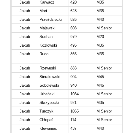
Jakub
Karwacz
420
M35
Jakub
Mart
628
M35
mazo
Jakub
Przeździecki
826
M40
Jakub
Majewski
608
M Senior
Jakub
Suchan
979
M20
Jakub
Kozlowski
495
M35
Jakub
Rudo
866
M35
Jakub
Rzewuski
883
M Senior
Jakub
Sierakowski
904
M45
mazo
Jakub
Sobolewski
940
M45
mazo
Jakub
Urbański
1084
M Senior
mazo
Jakub
Skrzypecki
921
M35
mazo
Jakub
Turczyk
1065
M Senior
mazo
Jakub
Chłopaś
114
M Senior
mazo
Jakub
Klewaniec
437
M40
śląs