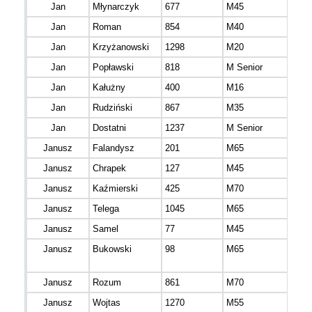
Jan
Młynarczyk
677
M45
Jan
Roman
854
M40
mazo
Jan
Krzyżanowski
1298
M20
mazo
Jan
Popławski
818
M Senior
mazo
Jan
Kałużny
400
M16
mazo
Jan
Rudziński
867
M35
mazo
Jan
Dostatni
1237
M Senior
mazo
Janusz
Falandysz
201
M65
mazo
Janusz
Chrapek
127
M45
mazo
Janusz
Kaźmierski
425
M70
mazo
Janusz
Telega
1045
M65
mazo
Janusz
Samel
77
M45
mazo
Janusz
Bukowski
98
M65
mazo
Janusz
Rozum
861
M70
mazo
Janusz
Wojtas
1270
M55
mazo