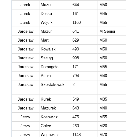
Jarek
Mazus
644
M50
Jarek
Deska
161
M45
mazo
Jarek
Wójcik
1160
M55
mazo
Jarosław
Mazur
641
M Senior
Jarosław
Mart
629
M60
Jarosław
Kowalski
490
M50
Jarosław
Szeląg
998
M50
mazo
Jarosław
Domagała
171
M55
mazo
Jarosław
Pituła
794
M40
mazo
Jarosław
Szostakowski
2
M55
mazo
Jarosław
Kurek
549
M35
mazo
Jarosław
Mazurek
643
M40
mazo
Jerzy
Kosowicz
475
M55
Jerzy
Golec
260
M20
mazo
Jerzy
Wojtowicz
1148
M70
mazo