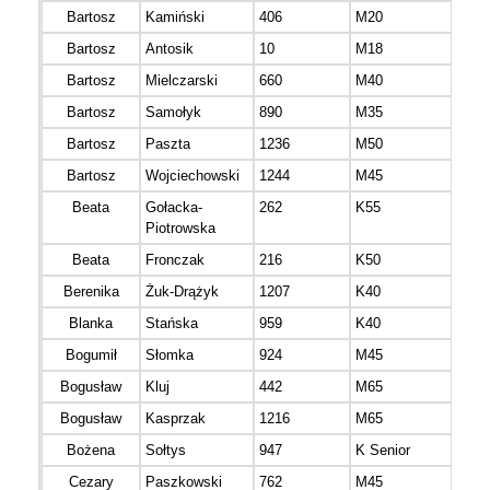
Bartosz
Kamiński
406
M20
mazo
Bartosz
Antosik
10
M18
mazo
Bartosz
Mielczarski
660
M40
mazo
Bartosz
Samołyk
890
M35
mazo
Bartosz
Paszta
1236
M50
mazo
Bartosz
Wojciechowski
1244
M45
mazo
Beata
Gołacka-
262
K55
mazo
Piotrowska
Beata
Fronczak
216
K50
mazo
Berenika
Żuk-Drążyk
1207
K40
mazo
Blanka
Stańska
959
K40
mazo
Bogumił
Słomka
924
M45
mazo
Bogusław
Kluj
442
M65
mazo
Bogusław
Kasprzak
1216
M65
mazo
Bożena
Sołtys
947
K Senior
Cezary
Paszkowski
762
M45
mazo