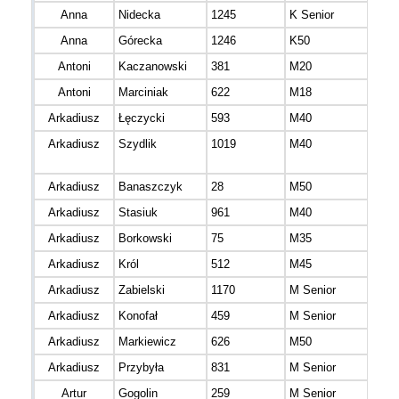
Anna
Nidecka
1245
K Senior
mazo
Anna
Górecka
1246
K50
mazo
Antoni
Kaczanowski
381
M20
mazo
Antoni
Marciniak
622
M18
Arkadiusz
Łęczycki
593
M40
mazo
Arkadiusz
Szydlik
1019
M40
Arkadiusz
Banaszczyk
28
M50
mazo
Arkadiusz
Stasiuk
961
M40
mazo
Arkadiusz
Borkowski
75
M35
mazo
Arkadiusz
Król
512
M45
mazo
Arkadiusz
Zabielski
1170
M Senior
mazo
Arkadiusz
Konofał
459
M Senior
mazo
Arkadiusz
Markiewicz
626
M50
pomo
Arkadiusz
Przybyła
831
M Senior
śląs
Artur
Gogolin
259
M Senior