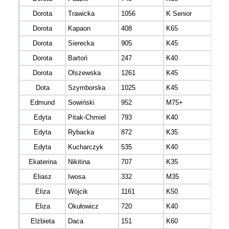
Dorota
Trawicka
1056
K Senior
mazo
Dorota
Kapaon
408
K65
mazo
Dorota
Sierecka
905
K45
mazo
Dorota
Bartoń
247
K40
mazo
Dorota
Olszewska
1261
K45
mazo
Dota
Szymborska
1025
K45
mazo
Edmund
Sowiński
952
M75+
mazo
Edyta
Pitak-Chmiel
793
K40
Edyta
Rybacka
872
K35
mazo
Edyta
Kucharczyk
535
K40
mazo
Ekaterina
Nikitina
707
K35
mazo
Eliasz
Iwosa
332
M35
mazo
Eliza
Wójcik
1161
K50
mazo
Eliza
Okułowicz
720
K40
mazo
Elżbieta
Daca
151
K60
mazo