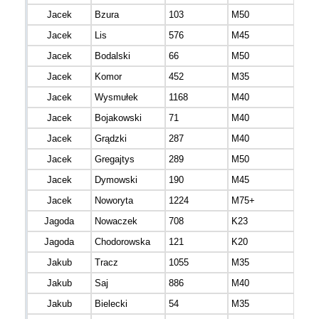
Jacek
Bzura
103
M50
Jacek
Lis
576
M45
mazo
Jacek
Bodalski
66
M50
mazo
Jacek
Komor
452
M35
mazo
Jacek
Wysmułek
1168
M40
mazo
Jacek
Bojakowski
71
M40
mazo
Jacek
Grądzki
287
M40
mazo
Jacek
Gregajtys
289
M50
mazo
Jacek
Dymowski
190
M45
mazo
Jacek
Noworyta
1224
M75+
mazo
Jagoda
Nowaczek
708
K23
mazo
Jagoda
Chodorowska
121
K20
mazo
Jakub
Tracz
1055
M35
mazo
Jakub
Saj
886
M40
mazo
Jakub
Bielecki
54
M35