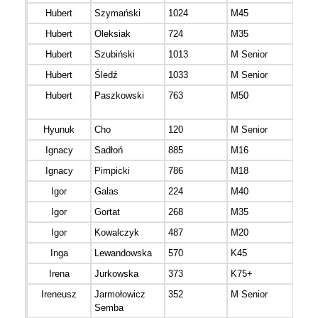
Hubert
Szymański
1024
M45
mazo
Hubert
Oleksiak
724
M35
mazo
Hubert
Szubiński
1013
M Senior
mazo
Hubert
Śledź
1033
M Senior
mazo
Hubert
Paszkowski
763
M50
warm
mazu
Hyunuk
Cho
120
M Senior
mazo
Ignacy
Sadłoń
885
M16
mazo
Ignacy
Pimpicki
786
M18
mazo
Igor
Galas
224
M40
Igor
Gortat
268
M35
mazo
Igor
Kowalczyk
487
M20
mazo
Inga
Lewandowska
570
K45
mazo
Irena
Jurkowska
373
K75+
mazo
Ireneusz
Jarmołowicz
352
M Senior
mazo
Semba