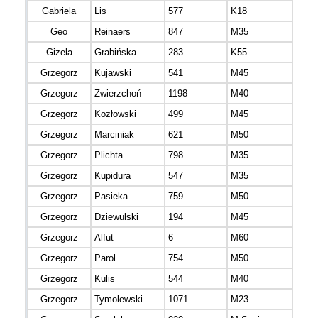
Gabriela
Lis
577
K18
mazo
Geo
Reinaers
847
M35
mazo
Gizela
Grabińska
283
K55
mazo
Grzegorz
Kujawski
541
M45
Grzegorz
Zwierzchoń
1198
M40
mazo
Grzegorz
Kozłowski
499
M45
Grzegorz
Marciniak
621
M50
mazo
Grzegorz
Plichta
798
M35
mazo
Grzegorz
Kupidura
547
M35
Grzegorz
Pasieka
759
M50
Grzegorz
Dziewulski
194
M45
mazo
Grzegorz
Alfut
6
M60
mazo
Grzegorz
Parol
754
M50
mazo
Grzegorz
Kulis
544
M40
mazo
Grzegorz
Tymolewski
1071
M23
mazo