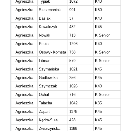
Agnieszka
Typiak
1072
K40
mazo
Agnieszka
Szczepaniak
991
K50
śląs
Agnieszka
Basiak
37
K40
Agnieszka
Kowalczyk
482
K45
Agnieszka
Nowak
713
K Senior
mazo
Agnieszka
Pituła
1296
K40
mazo
Agnieszka
Osowy- Komsta
738
K Senior
mazo
Agnieszka
Litman
579
K Senior
mazo
Agnieszka
Szymańska
1021
K45
mazo
Agnieszka
Godlewska
256
K45
mazo
Agnieszka
Szymczak
1026
K40
mazo
Agnieszka
Ochał
716
K Senior
mazo
Agnieszka
Talacha
1042
K35
mazo
Agnieszka
Zapart
1178
K45
mazo
Agnieszka
Kędra-Sulej
428
K45
mazo
Agnieszka
Zwierzyńska
1199
K45
mazo