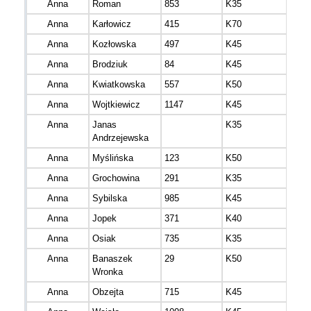
Anna
Roman
853
K35
mazo
Anna
Karłowicz
415
K70
Anna
Kozłowska
497
K45
Anna
Brodziuk
84
K45
mazo
Anna
Kwiatkowska
557
K50
mazo
Anna
Wojtkiewicz
1147
K45
mazo
Anna
Janas
K35
mazo
Andrzejewska
Anna
Myślińska
123
K50
mazo
Anna
Grochowina
291
K35
mazo
Anna
Sybilska
985
K45
mazo
Anna
Jopek
371
K40
mazo
Anna
Osiak
735
K35
mazo
Anna
Banaszek
29
K50
mazo
Wronka
Anna
Obzejta
715
K45
mazo