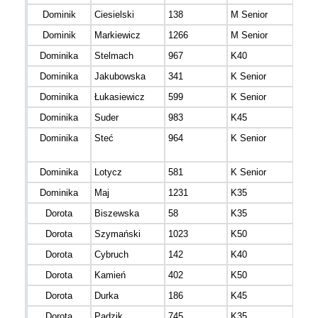
Dominik
Ciesielski
138
M Senior
mazo
Dominik
Markiewicz
1266
M Senior
mazo
Dominika
Stelmach
967
K40
mazo
Dominika
Jakubowska
341
K Senior
mazo
Dominika
Łukasiewicz
599
K Senior
lube
Dominika
Suder
983
K45
mazo
Dominika
Steć
964
K Senior
warm
mazu
Dominika
Lotycz
581
K Senior
mało
Dominika
Maj
1231
K35
mazo
Dorota
Biszewska
58
K35
Dorota
Szymański
1023
K50
mazo
Dorota
Cybruch
142
K40
mało
Dorota
Kamień
402
K50
mazo
Dorota
Durka
186
K45
Dorota
Padzik
745
K35