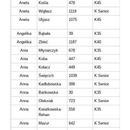
Aneta
Kośla
478
K45
Aneta
Wigłasz
1119
K Senior
Aneta
Ulijasz
1075
K45
mazo
Angelika
Bąbała
39
K35
Angelika
Zbieć
1187
K40
mazo
Ania
Młynarczyk
678
K35
mazo
Ania
Koba
447
K45
mazo
Ania
Kołacz
449
K45
mazo
Anna
Święcich
1039
K Senior
Anna
Kadłubowska
388
K Senior
Anna
Bańkowska
30
K35
podl
Anna
Oleksiak
723
K Senior
Anna
Kwiatkowska-
558
K35
mazo
Rehan
Anna
Mazur
642
K Senior