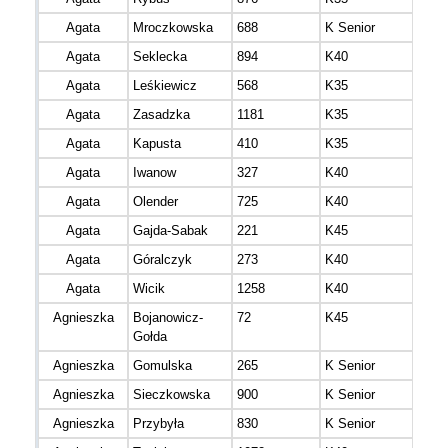
Agata
Mroczkowska
688
K Senior
Agata
Seklecka
894
K40
mazo
Agata
Leśkiewicz
568
K35
Agata
Zasadzka
1181
K35
Agata
Kapusta
410
K35
mazo
Agata
Iwanow
327
K40
mazo
Agata
Olender
725
K40
mazo
Agata
Gajda-Sabak
221
K45
mazo
Agata
Góralczyk
273
K40
mazo
Agata
Wicik
1258
K40
mazo
Agnieszka
Bojanowicz-
72
K45
mazo
Gołda
Agnieszka
Gomulska
265
K Senior
Agnieszka
Sieczkowska
900
K Senior
Agnieszka
Przybyła
830
K Senior
łódz