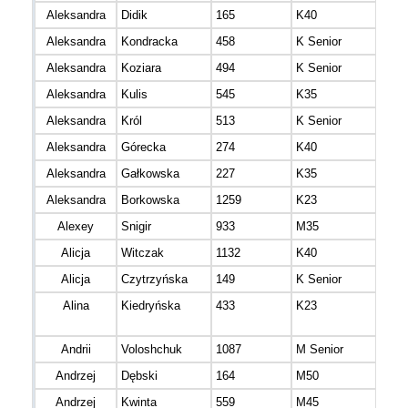
Aleksandra
Didik
165
K40
mazo
Aleksandra
Kondracka
458
K Senior
mazo
Aleksandra
Koziara
494
K Senior
mazo
Aleksandra
Kulis
545
K35
mazo
Aleksandra
Król
513
K Senior
mazo
Aleksandra
Górecka
274
K40
mazo
Aleksandra
Gałkowska
227
K35
łódz
Aleksandra
Borkowska
1259
K23
mazo
Alexey
Snigir
933
M35
mazo
Alicja
Witczak
1132
K40
Alicja
Czytrzyńska
149
K Senior
mazo
Alina
Kiedryńska
433
K23
mazo
Andrii
Voloshchuk
1087
M Senior
Andrzej
Dębski
164
M50
Andrzej
Kwinta
559
M45
mazo