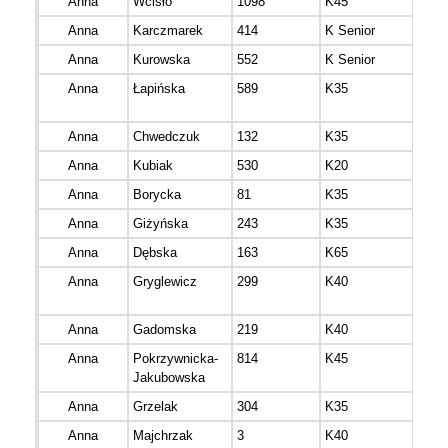
Anna
Wcisło
1098
K45
mazo
Anna
Karczmarek
414
K Senior
mazo
Anna
Kurowska
552
K Senior
mazo
Anna
Łapińska
589
K35
mazo
Anna
Chwedczuk
132
K35
mazo
Anna
Kubiak
530
K20
mazo
Anna
Borycka
81
K35
mazo
Anna
Giżyńska
243
K35
mazo
Anna
Dębska
163
K65
mazo
Anna
Gryglewicz
299
K40
mazo
Anna
Gadomska
219
K40
mazo
Anna
Pokrzywnicka-
814
K45
mazo
Jakubowska
Anna
Grzelak
304
K35
łódz
Anna
Majchrzak
3
K40
mazo