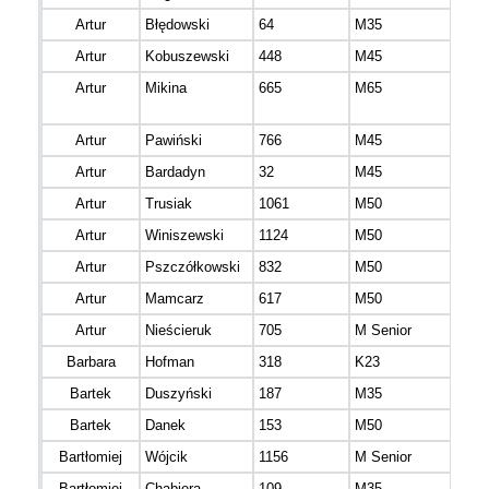
Artur
Błędowski
64
M35
Artur
Kobuszewski
448
M45
Artur
Mikina
665
M65
Artur
Pawiński
766
M45
mazo
Artur
Bardadyn
32
M45
Artur
Trusiak
1061
M50
Artur
Winiszewski
1124
M50
Artur
Pszczółkowski
832
M50
mazo
Artur
Mamcarz
617
M50
mazo
Artur
Nieścieruk
705
M Senior
mazo
Barbara
Hofman
318
K23
mazo
Bartek
Duszyński
187
M35
mazo
Bartek
Danek
153
M50
mazo
Bartłomiej
Wójcik
1156
M Senior
Bartłomiej
Chabiera
109
M35
mazo