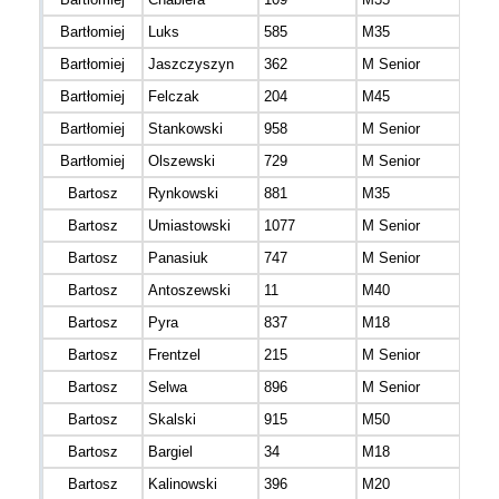
Bartłomiej
Luks
585
M35
mazo
Bartłomiej
Jaszczyszyn
362
M Senior
mazo
Bartłomiej
Felczak
204
M45
mazo
Bartłomiej
Stankowski
958
M Senior
mazo
Bartłomiej
Olszewski
729
M Senior
mazo
Bartosz
Rynkowski
881
M35
mazo
Bartosz
Umiastowski
1077
M Senior
Bartosz
Panasiuk
747
M Senior
Bartosz
Antoszewski
11
M40
mazo
Bartosz
Pyra
837
M18
mazo
Bartosz
Frentzel
215
M Senior
mazo
Bartosz
Selwa
896
M Senior
podk
Bartosz
Skalski
915
M50
mazo
Bartosz
Bargiel
34
M18
mazo
Bartosz
Kalinowski
396
M20
mazo